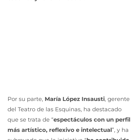
v
a
a
a
n
e
v
)
v
t
n
e
e
a
t
n
n
n
a
t
t
a
n
a
a
)
a
n
n
)
a
a
)
)
Por su parte,
María López Insausti
, gerente
del Teatro de las Esquinas, ha destacado
que se trata de “
espectáculos con un perfil
más artístico, reflexivo e intelectual
”, y ha