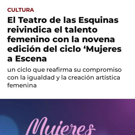
CULTURA
S
a
El Teatro de las Esquinas
l
t
reivindica el talento
o
femenino con la novena
a
c
edición del ciclo ‘Mujeres
o
n
a Escena
t
e
un ciclo que reafirma su compromiso
n
i
con la igualdad y la creación artística
d
femenina
o