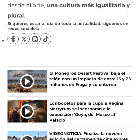
desde el arte,
una cultura más igualitaria y
plural
.
Si quieres estar al día de toda la actualidad, síguenos en
redes sociales:
S
S
S
S
í
í
í
í
g
g
g
g
u
u
u
u
e
e
e
e
n
n
n
n
Ú
El Monegros Desert Festival baja el
o
o
o
o
telón con un impacto de entre 15 y 25
L
s
s
s
s
millones en Fraga y su entorno
T
e
e
e
e
I
n
n
n
n
F
X
I
T
M
Los bocetos para la cúpula Regina
a
(
n
i
A
Martyrum se incorporan a la
c
s
s
k
S
exposición 'Goya, del Museo al
e
e
t
T
Palacio’
N
b
a
a
o
O
o
b
g
k
VIDEONOTICIA. Finaliza la novena
T
o
r
r
(
edición del certamen de cine exprés