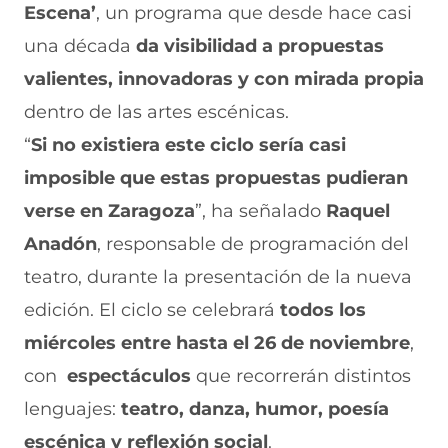
a
W
X
T
E
Escena’
, un programa que desde hace casi
c
h
(
e
m
e
a
s
l
a
una década
da visibilidad a propuestas
b
t
e
e
i
valientes, innovadoras y con mirada propia
o
s
a
g
l
o
A
b
r
(
dentro de las artes escénicas.
k
p
r
a
s
(
p
e
m
e
“
Si no existiera este ciclo sería casi
s
(
e
(
a
e
s
n
s
b
imposible que estas propuestas pudieran
a
e
u
e
r
verse en Zaragoza
”, ha señalado
Raquel
b
a
n
a
e
r
b
a
b
e
Anadón
, responsable de programación del
e
r
n
r
n
e
e
u
e
u
teatro, durante la presentación de la nueva
n
e
e
e
n
edición. El ciclo se celebrará
u
n
v
n
a
todos los
n
u
a
u
n
miércoles entre hasta el 26 de noviembre
,
a
n
v
n
u
n
a
e
a
e
con
espectáculos
que recorrerán distintos
u
n
n
n
v
e
u
t
u
a
lenguajes:
teatro, danza, humor, poesía
v
e
a
e
v
escénica y reflexión social
.
a
v
n
v
e