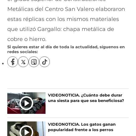
Metálicas del Centro San Valero elaboraron
estas réplicas con los mismos materiales
que utilizó Gargallo: chapa metálica de
cobre o hierro.
Si quieres estar al día de toda la actualidad, síguenos en
redes sociales:
S
S
S
S
í
í
í
í
g
g
g
g
u
u
u
u
e
e
e
e
n
n
n
n
Ú
VIDEONOTICIA. ¿Cuánto debe durar
o
o
o
o
una siesta para que sea beneficiosa?
L
s
s
s
s
T
e
e
e
e
I
n
n
n
n
F
X
I
T
M
VIDEONOTICIA. Los gatos ganan
a
(
n
i
A
popularidad frente a los perros
c
s
s
k