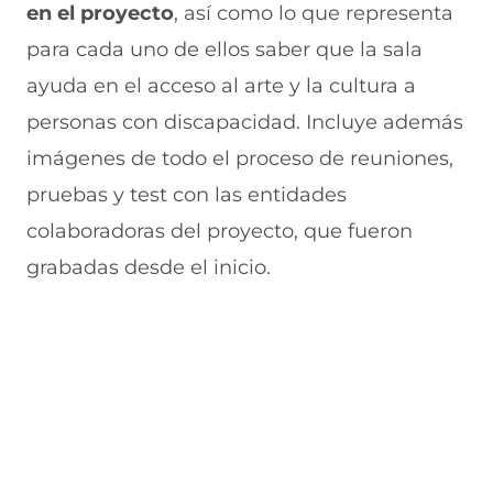
n
a
e
a
e
en el proyecto
, así como lo que representa
u
n
n
n
v
e
u
t
u
a
para cada uno de ellos saber que la sala
v
e
a
e
v
ayuda en el acceso al arte y la cultura a
a
v
n
v
e
v
a
a
a
n
personas con discapacidad. Incluye además
e
v
)
v
t
n
e
e
a
imágenes de todo el proceso de reuniones,
t
n
n
n
a
t
t
a
pruebas y test con las entidades
n
a
a
)
colaboradoras del proyecto, que fueron
a
n
n
)
a
a
grabadas desde el inicio.
)
)