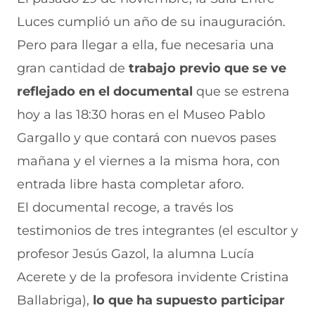
r
r
r
r
r
Luces cumplió un año de su inauguración.
e
p
p
p
p
n
o
o
o
o
Pero para llegar a ella, fue necesaria una
F
r
r
r
r
a
W
X
T
E
gran cantidad de
trabajo previo que se ve
c
h
(
e
m
e
a
s
l
a
reflejado en el documental
que se estrena
b
t
e
e
i
hoy a las 18:30 horas en el Museo Pablo
o
s
a
g
l
o
A
b
r
(
Gargallo y que contará con nuevos pases
k
p
r
a
s
(
p
e
m
e
mañana y el viernes a la misma hora, con
s
(
e
(
a
e
s
n
s
b
entrada libre hasta completar aforo.
a
e
u
e
r
El documental recoge, a través los
b
a
n
a
e
r
b
a
b
e
testimonios de tres integrantes (el escultor y
e
r
n
r
n
e
e
u
e
u
profesor Jesús Gazol, la alumna Lucía
n
e
e
e
n
Acerete y de la profesora invidente Cristina
u
n
v
n
a
n
u
a
u
n
Ballabriga),
lo que ha supuesto participar
a
n
v
n
u