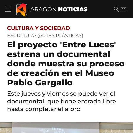
S
a
B
E
ARAGÓN
NOTICIAS
A
l
u
m
b
t
s
a
r
o
c
i
i
CULTURA Y SOCIEDAD
a
a
l
r
c
r
ESCULTURA (ARTES PLÁSTICAS)
m
o
El proyecto 'Entre Luces'
e
n
n
t
estrena un documental
ú
e
d
donde muestra su proceso
n
e
i
n
de creación en el Museo
d
a
o
Pablo Gargallo
v
e
g
Este jueves y viernes se puede ver el
a
documental, que tiene entrada libre
c
i
hasta completar el aforo
ó
n