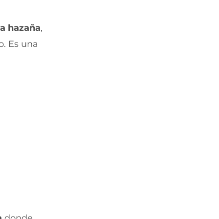
o
o
o
r
r
r
X
T
E
ta hazaña
,
(
e
m
s
l
a
o. Es una
e
e
i
a
g
l
b
r
(
r
a
s
e
m
e
e
(
a
n
s
b
u
e
r
n
a
e
a
b
e
n
r
n
u
e
u
e
e
n
v
n
a
a
u
n
v
n
u
e
a
e
n
n
v
a
donde
t
u
a