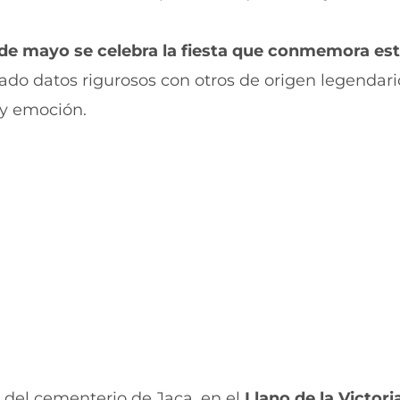
n
o
F
r
a
W
 de mayo se celebra la fiesta que conmemora es
c
h
e
a
lado datos rigurosos con otros de origen legendari
b
t
 y emoción.
o
s
o
A
k
p
(
p
s
(
e
s
a
e
b
a
r
b
e
r
e
e
n
e
u
n
n
u
a
n
n
a
u
n
del cementerio de Jaca, en el
Llano de la Victori
e
u