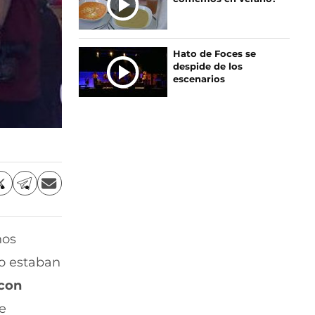
Hato de Foces se
despide de los
escenarios
C
C
C
o
o
o
m
m
m
p
p
p
nos
a
a
a
r
r
r
o estaban
t
t
t
i
i
i
 con
r
r
r
de
p
p
p