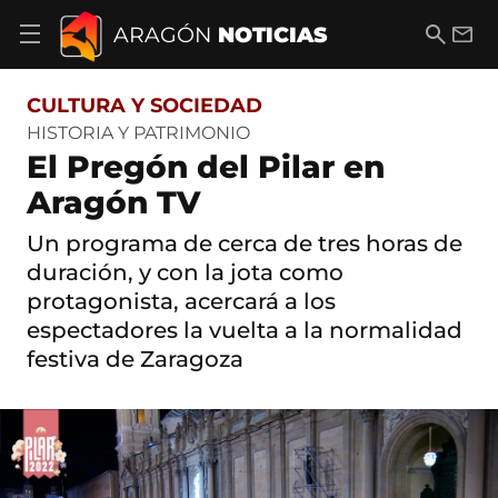
S
a
B
E
ARAGÓN
NOTICIAS
A
l
u
m
b
t
s
a
r
o
c
i
i
CULTURA Y SOCIEDAD
a
a
l
r
c
r
HISTORIA Y PATRIMONIO
m
o
El Pregón del Pilar en
e
n
n
t
Aragón TV
ú
e
d
n
Un programa de cerca de tres horas de
e
i
n
duración, y con la jota como
d
a
o
protagonista, acercará a los
v
e
espectadores la vuelta a la normalidad
g
festiva de Zaragoza
a
c
i
ó
n