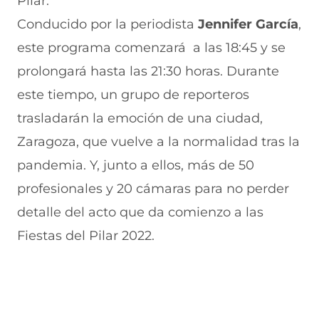
Pilar.
v
e
a
e
v
Conducido por la periodista
Jennifer García
,
a
v
n
v
e
v
a
a
a
n
este programa comenzará a las 18:45 y se
e
v
)
v
t
n
e
e
a
prolongará hasta las 21:30 horas. Durante
t
n
n
n
a
t
t
a
este tiempo, un grupo de reporteros
n
a
a
)
trasladarán la emoción de una ciudad,
a
n
n
)
a
a
Zaragoza, que vuelve a la normalidad tras la
)
)
pandemia. Y, junto a ellos, más de 50
profesionales y 20 cámaras para no perder
detalle del acto que da comienzo a las
Fiestas del Pilar 2022.