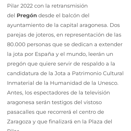
n
o
o
o
o
Pilar 2022 con la retransmisión
F
r
r
r
r
a
W
X
T
E
del
Pregón
desde el balcón del
c
h
(
e
m
e
a
s
l
a
ayuntamiento de la capital aragonesa. Dos
b
t
e
e
i
parejas de joteros, en representación de las
o
s
a
g
l
o
A
b
r
(
80.000 personas que se dedican a extender
k
p
r
a
s
(
p
e
m
e
la jota por España y el mundo, leerán un
s
(
e
(
a
e
s
n
s
b
pregón que quiere servir de respaldo a la
a
e
u
e
r
candidatura de la Jota a Patrimonio Cultural
b
a
n
a
e
r
b
a
b
e
Inmaterial de la Humanidad de la Unesco.
e
r
n
r
n
e
e
u
e
u
Antes, los espectadores de la televisión
n
e
e
e
n
aragonesa serán testigos del vistoso
u
n
v
n
a
n
u
a
u
n
pasacalles que recorrerá el centro de
a
n
v
n
u
n
a
e
a
e
Zaragoza y que finalizará en la Plaza del
u
n
n
n
v
e
u
t
u
a