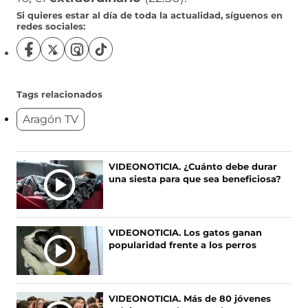
Si quieres estar al día de toda la actualidad, síguenos en
redes sociales:
S
S
S
S
í
í
í
í
g
g
g
g
u
u
u
u
Tags relacionados
e
e
e
e
Aragón TV
n
n
n
n
o
o
o
o
s
s
s
s
e
e
e
e
Ú
VIDEONOTICIA. ¿Cuánto debe durar
n
n
n
n
una siesta para que sea beneficiosa?
L
F
X
I
T
T
a
(
n
i
c
s
s
k
I
e
e
t
T
M
VIDEONOTICIA. Los gatos ganan
b
a
a
o
A
popularidad frente a los perros
o
b
g
k
S
o
r
r
(
N
k
e
a
s
O
(
e
m
e
VIDEONOTICIA. Más de 80 jóvenes
s
n
(
a
T