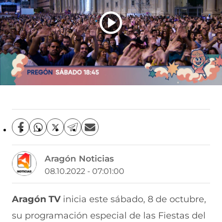
C
C
C
C
C
o
o
o
o
o
m
m
m
m
m
Aragón Noticias
p
p
p
p
p
a
a
a
a
a
08.10.2022 - 07:01:00
r
r
r
r
r
t
t
t
t
t
i
i
i
i
i
Aragón TV
inicia este sábado, 8 de octubre,
r
r
r
r
r
su programación especial de las Fiestas del
e
p
p
p
p