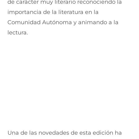
de carácter muy literario reconociendo la
u
n
n
n
v
e
u
t
u
a
importancia de la literatura en la
v
e
a
e
v
Comunidad Autónoma y animando a la
a
v
n
v
e
v
a
a
a
n
lectura.
e
v
)
v
t
n
e
e
a
t
n
n
n
a
t
t
a
n
a
a
)
a
n
n
)
a
a
)
)
Una de las novedades de esta edición ha