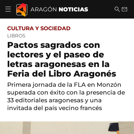
S
a
B
E
ARAGÓN
NOTICIAS
A
l
u
m
b
t
s
a
r
o
c
i
i
CULTURA Y SOCIEDAD
a
a
l
r
c
r
LIBROS
m
o
Pactos sagrados con
e
n
n
t
lectores y el paseo de
ú
e
d
letras aragonesas en la
n
e
i
n
Feria del Libro Aragonés
d
a
o
v
Primera jornada de la FLA en Monzón
e
superada con éxito con la presencia de
g
a
33 editoriales aragonesas y una
c
invitada del país vecino francés
i
ó
n