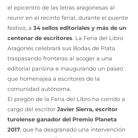
r
r
r
r
r
el epicentro de las letras aragonesas al
e
p
p
p
p
n
o
o
o
o
reunir en el recinto ferial, durante el puente
F
r
r
r
r
a
W
X
T
E
festivo, a
34 sellos editoriales y más de un
c
h
(
e
m
e
a
s
l
a
centenar de escritores
. La Feria del Libro
b
t
e
e
i
Aragonés celebrará sus Bodas de Plata
o
s
a
g
l
o
A
b
r
(
traspasando fronteras al acoger a una
k
p
r
a
s
(
p
e
m
e
editorial parisina e inaugurando un paseo
s
(
e
(
a
e
s
n
s
b
que homenajea a escritores de la
a
e
u
e
r
comunidad autónoma.
b
a
n
a
e
r
b
a
b
e
El pregón de la Feria del Libro ha corrido a
e
r
n
r
n
e
e
u
e
u
cargo del escritor
Javier Sierra, escritor
n
e
e
e
n
turolense ganador del Premio Planeta
u
n
v
n
a
n
u
a
u
n
2017
, que ha desgranado una intervención
a
n
v
n
u
n
a
e
a
e