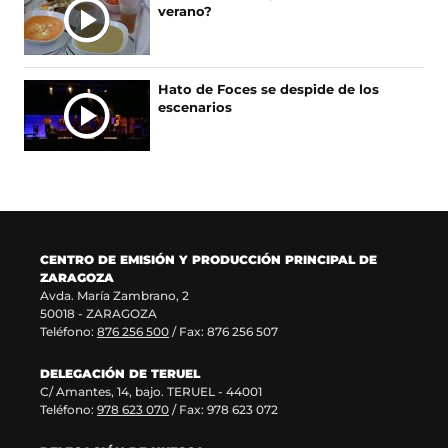
verano?
S
e
e
e
u
n
v
e
n
u
a
n
a
n
v
u
n
Hato de Foces se despide de los
a
e
n
u
escenarios
n
n
a
e
u
t
n
v
e
a
u
a
v
n
e
v
a
a
v
e
v
)
a
n
e
v
t
n
e
a
CENTRO DE EMISIÓN Y PRODUCCIÓN PRINCIPAL DE
t
n
n
ZARAGOZA
a
t
a
Avda. María Zambrano, 2
n
a
)
50018 - ZARAGOZA
a
n
Teléfono:
876 256 500
/ Fax: 876 256 507
)
a
)
DELEGACIÓN DE TERUEL
C/ Amantes, 14, bajo. TERUEL - 44001
Teléfono:
978 623 070
/ Fax: 978 623 072