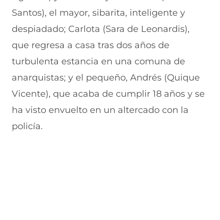
n
a
e
a
e
Santos), el mayor, sibarita, inteligente y
u
n
n
n
v
e
u
t
u
a
despiadado; Carlota (Sara de Leonardis),
v
e
a
e
v
que regresa a casa tras dos años de
a
v
n
v
e
v
a
a
a
n
turbulenta estancia en una comuna de
e
v
)
v
t
n
e
e
a
anarquistas; y el pequeño, Andrés (Quique
t
n
n
n
a
t
t
a
Vicente), que acaba de cumplir 18 años y se
n
a
a
)
ha visto envuelto en un altercado con la
a
n
n
)
a
a
policía.
)
)