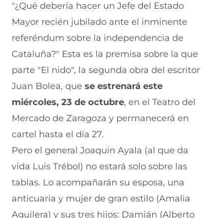
i
i
i
i
i
"¿Qué debería hacer un Jefe del Estado
r
r
r
r
r
Mayor recién jubilado ante el inminente
e
p
p
p
p
n
o
o
o
o
referéndum sobre la independencia de
F
r
r
r
r
a
W
X
T
E
Cataluña?" Esta es la premisa sobre la que
c
h
(
e
m
e
a
s
l
a
parte "El nido", la segunda obra del escritor
b
t
e
e
i
Juan Bolea, que
se estrenará este
o
s
a
g
l
o
A
b
r
(
miércoles, 23 de octubre
, en el Teatro del
k
p
r
a
s
(
p
e
m
e
Mercado de Zaragoza y permanecerá en
s
(
e
(
a
e
s
n
s
b
cartel hasta el día 27.
a
e
u
e
r
Pero el general Joaquín Ayala (al que da
b
a
n
a
e
r
b
a
b
e
vida Luis Trébol) no estará solo sobre las
e
r
n
r
n
e
e
u
e
u
tablas. Lo acompañarán su esposa, una
n
e
e
e
n
anticuaria y mujer de gran estilo (Amalia
u
n
v
n
a
n
u
a
u
n
Aguilera) y sus tres hijos: Damián (Alberto
a
n
v
n
u