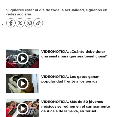
Si quieres estar al día de toda la actualidad, síguenos en
redes sociales:
S
S
S
S
í
í
í
í
g
g
g
g
u
u
u
u
e
e
e
e
n
n
n
n
Ú
VIDEONOTICIA. ¿Cuánto debe durar
o
o
o
o
una siesta para que sea beneficiosa?
L
s
s
s
s
T
e
e
e
e
I
n
n
n
n
F
X
I
T
M
VIDEONOTICIA. Los gatos ganan
a
(
n
i
A
popularidad frente a los perros
c
s
s
k
S
e
e
t
T
N
b
a
a
o
O
o
b
g
k
VIDEONOTICIA. Más de 80 jóvenes
T
o
r
r
(
músicos se reúnen en el campamento
I
k
e
a
s
de Alcalá de la Selva, en Teruel
(
e
m
e
C