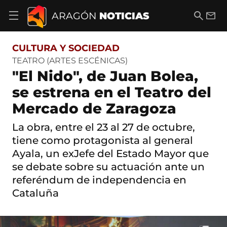
S
a
B
E
ARAGÓN
NOTICIAS
A
l
u
m
b
t
s
a
r
o
c
i
i
CULTURA Y SOCIEDAD
a
a
l
r
c
r
TEATRO (ARTES ESCÉNICAS)
m
o
"El Nido", de Juan Bolea,
e
n
n
t
se estrena en el Teatro del
ú
e
d
Mercado de Zaragoza
n
e
i
n
d
La obra, entre el 23 al 27 de octubre,
a
o
v
tiene como protagonista al general
e
Ayala, un exJefe del Estado Mayor que
g
se debate sobre su actuación ante un
a
c
referéndum de independencia en
i
Cataluña
ó
n