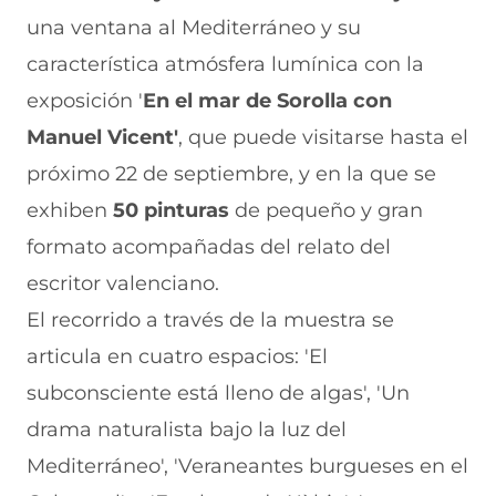
r
r
r
r
r
una ventana al Mediterráneo y su
e
p
p
p
p
n
o
o
o
o
característica atmósfera lumínica con la
F
r
r
r
r
a
W
X
T
E
exposición '
En el mar de Sorolla con
c
h
(
e
m
e
a
s
l
a
Manuel Vicent'
, que puede visitarse hasta el
b
t
e
e
i
próximo 22 de septiembre, y en la que se
o
s
a
g
l
o
A
b
r
(
exhiben
50 pinturas
de pequeño y gran
k
p
r
a
s
(
p
e
m
e
formato acompañadas del relato del
s
(
e
(
a
e
s
n
s
b
escritor valenciano.
a
e
u
e
r
El recorrido a través de la muestra se
b
a
n
a
e
r
b
a
b
e
articula en cuatro espacios: 'El
e
r
n
r
n
e
e
u
e
u
subconsciente está lleno de algas', 'Un
n
e
e
e
n
drama naturalista bajo la luz del
u
n
v
n
a
n
u
a
u
n
Mediterráneo', 'Veraneantes burgueses en el
a
n
v
n
u
n
a
e
a
e