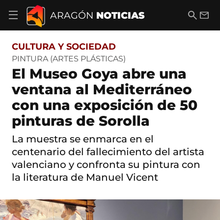
S
a
B
E
ARAGÓN
NOTICIAS
A
l
u
m
b
t
s
a
r
o
c
i
i
CULTURA Y SOCIEDAD
a
a
l
r
c
r
PINTURA (ARTES PLÁSTICAS)
m
o
El Museo Goya abre una
e
n
n
t
ventana al Mediterráneo
ú
e
d
con una exposición de 50
n
e
i
n
pinturas de Sorolla
d
a
o
v
La muestra se enmarca en el
e
centenario del fallecimiento del artista
g
a
valenciano y confronta su pintura con
c
la literatura de Manuel Vicent
i
ó
n