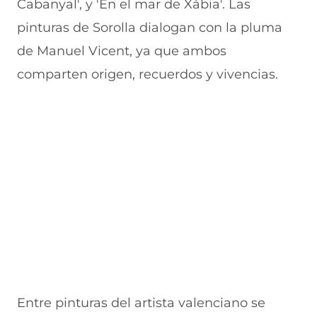
Cabanyal', y 'En el mar de Xàbia'. Las
u
n
n
n
v
e
u
t
u
a
pinturas de Sorolla dialogan con la pluma
v
e
a
e
v
de Manuel Vicent, ya que ambos
a
v
n
v
e
v
a
a
a
n
comparten origen, recuerdos y vivencias.
e
v
)
v
t
n
e
e
a
t
n
n
n
a
t
t
a
n
a
a
)
a
n
n
)
a
a
)
)
Entre pinturas del artista valenciano se