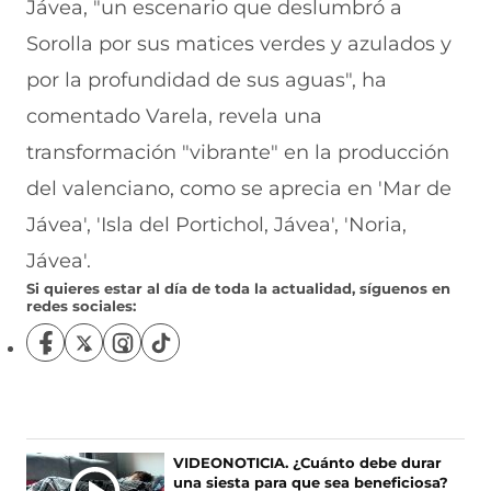
Jávea, "un escenario que deslumbró a
Sorolla por sus matices verdes y azulados y
por la profundidad de sus aguas", ha
comentado Varela, revela una
transformación "vibrante" en la producción
del valenciano, como se aprecia en 'Mar de
Jávea', 'Isla del Portichol, Jávea', 'Noria,
Jávea'.
Si quieres estar al día de toda la actualidad, síguenos en
redes sociales:
S
S
S
S
í
í
í
í
g
g
g
g
u
u
u
u
e
e
e
e
n
n
n
n
Ú
VIDEONOTICIA. ¿Cuánto debe durar
o
o
o
o
una siesta para que sea beneficiosa?
L