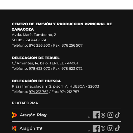
u
t
n
v
e
a
u
a
v
n
e
v
a
a
v
e
CENTRO DE EMISIÓN Y PRODUCCIÓN PRINCIPAL DE
v
)
a
n
ZARAGOZA
e
v
t
Avda. María Zambrano, 2
n
e
a
50018 - ZARAGOZA
t
n
n
Teléfono:
876 256 500
/ Fax: 876 256 507
a
t
a
n
a
)
DELEGACIÓN DE TERUEL
a
n
C/ Amantes, 14, bajo. TERUEL - 44001
)
a
Teléfono:
978 623 070
/ Fax: 978 623 072
)
DELEGACIÓN DE HUESCA
Plaza Inmaculada nº 2, piso 1º A. HUESCA - 22003
Teléfono:
974 212 762
/ Fax: 974 212 757
PLATAFORMA
Aragón
Play
A
A
A
A
r
r
r
r
a
a
a
a
Aragón
TV
A
A
A
A