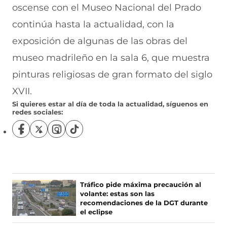
oscense con el Museo Nacional del Prado
continúa hasta la actualidad, con la
exposición de algunas de las obras del
museo madrileño en la sala 6, que muestra
pinturas religiosas de gran formato del siglo
XVII.
Si quieres estar al día de toda la actualidad, síguenos en
redes sociales:
S
S
S
S
í
í
í
í
g
g
g
g
u
u
u
u
e
e
e
e
n
n
n
n
Ú
Tráfico pide máxima precaución al
o
o
o
o
volante: estas son las
L
s
s
s
s
recomendaciones de la DGT durante
T
e
e
e
e
el eclipse
I
n
n
n
n