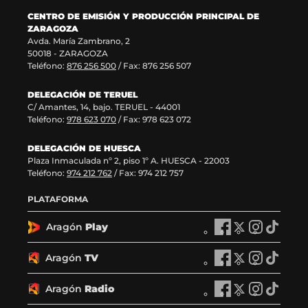
a
a
v
e
CENTRO DE EMISIÓN Y PRODUCCIÓN PRINCIPAL DE
v
)
a
n
ZARAGOZA
e
v
t
Avda. María Zambrano, 2
n
e
a
50018 - ZARAGOZA
t
n
n
Teléfono:
876 256 500
/ Fax: 876 256 507
a
t
a
n
a
)
DELEGACIÓN DE TERUEL
a
n
C/ Amantes, 14, bajo. TERUEL - 44001
)
a
Teléfono:
978 623 070
/ Fax: 978 623 072
)
DELEGACIÓN DE HUESCA
Plaza Inmaculada nº 2, piso 1º A. HUESCA - 22003
Teléfono:
974 212 762
/ Fax: 974 212 757
PLATAFORMA
Aragón
Play
A
A
A
A
r
r
r
r
a
a
a
a
Aragón
TV
A
A
A
A
g
g
g
g
r
r
r
r
ó
ó
ó
ó
a
a
a
a
Aragón
Radio
n
A
n
A
n
A
n
A
g
g
g
g
P
r
P
r
P
r
P
r