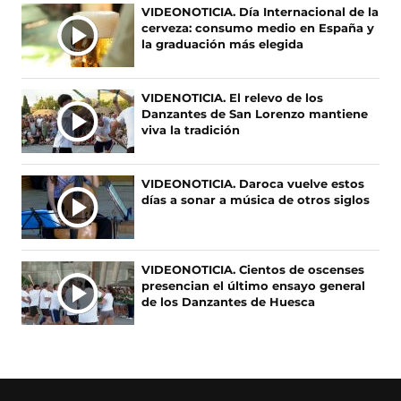
F
X
I
T
M
VIDEONOTICIA. Día Internacional de la
a
(
n
i
A
cerveza: consumo medio en España y
c
s
s
k
S
la graduación más elegida
e
e
t
T
N
b
a
a
o
O
o
b
g
k
VIDENOTICIA. El relevo de los
T
o
r
r
(
Danzantes de San Lorenzo mantiene
I
k
e
a
s
viva la tradición
(
e
m
e
C
s
n
(
a
I
e
u
s
b
A
VIDEONOTICIA. Daroca vuelve estos
a
n
e
r
días a sonar a música de otros siglos
S
b
a
a
e
r
n
b
e
e
u
r
n
e
e
e
u
VIDEONOTICIA. Cientos de oscenses
n
v
e
n
presencian el último ensayo general
u
a
n
a
de los Danzantes de Huesca
n
v
u
n
a
e
n
u
n
n
a
e
u
t
n
v
e
a
u
a
v
n
e
v