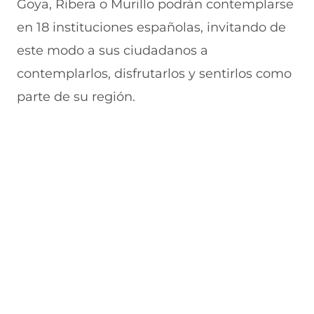
Goya, Ribera o Murillo podrán contemplarse
u
n
n
n
v
e
u
t
u
a
en 18 instituciones españolas, invitando de
v
e
a
e
v
este modo a sus ciudadanos a
a
v
n
v
e
v
a
a
a
n
contemplarlos, disfrutarlos y sentirlos como
e
v
)
v
t
n
e
e
a
parte de su región.
t
n
n
n
a
t
t
a
n
a
a
)
a
n
n
)
a
a
)
)