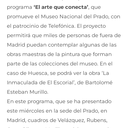
r
r
r
r
r
programa
‘El arte que conecta’
, que
e
p
p
p
p
n
o
o
o
o
promueve el Museo Nacional del Prado, con
F
r
r
r
r
a
W
X
T
E
el patrocinio de Telefónica. El proyecto
c
h
(
e
m
e
a
s
l
a
permitirá que miles de personas de fuera de
b
t
e
e
i
Madrid puedan contemplar algunas de las
o
s
a
g
l
o
A
b
r
(
obras maestras de la pintura que forman
k
p
r
a
s
(
p
e
m
e
parte de las colecciones del museo. En el
s
(
e
(
a
e
s
n
s
b
caso de Huesca, se podrá ver la obra ‘La
a
e
u
e
r
Inmaculada de El Escorial’, de Bartolomé
b
a
n
a
e
r
b
a
b
e
Esteban Murillo.
e
r
n
r
n
e
e
u
e
u
En este programa, que se ha presentado
n
e
e
e
n
este miércoles en la sede del Prado, en
u
n
v
n
a
n
u
a
u
n
Madrid, cuadros de Velázquez, Rubens,
a
n
v
n
u
n
a
e
a
e