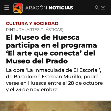
S
a
B
E
ARAGÓN
NOTICIAS
A
l
u
m
b
t
s
a
r
o
c
i
i
CULTURA Y SOCIEDAD
a
a
l
r
c
r
PINTURA (ARTES PLÁSTICAS)
m
o
El Museo de Huesca
e
n
n
t
participa en el programa
ú
e
d
‘El arte que conecta’ del
n
e
i
n
Museo del Prado
d
a
o
v
La obra ‘La Inmaculada de El Escorial’,
e
de Bartolomé Esteban Murillo, podrá
g
a
verse en Huesca entre el 28 de octubre
c
y el 23 de noviembre
i
ó
n