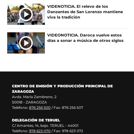
r
n
b
e
A
VIDENOTICIA. El relevo de los
e
u
r
n
Danzantes de San Lorenzo mantiene
S
e
e
e
u
viva la tradición
n
v
e
n
u
a
n
a
n
v
u
n
VIDEONOTICIA. Daroca vuelve estos
a
e
n
u
días a sonar a música de otros siglos
n
n
a
e
u
t
n
v
e
a
u
a
v
n
e
v
a
a
v
e
v
)
a
n
e
v
t
n
e
a
CENTRO DE EMISIÓN Y PRODUCCIÓN PRINCIPAL DE
t
n
n
ZARAGOZA
a
t
a
Avda. María Zambrano, 2
n
a
)
50018 - ZARAGOZA
a
n
Teléfono:
876 256 500
/ Fax: 876 256 507
)
a
)
DELEGACIÓN DE TERUEL
C/ Amantes, 14, bajo. TERUEL - 44001
Teléfono:
978 623 070
/ Fax: 978 623 072