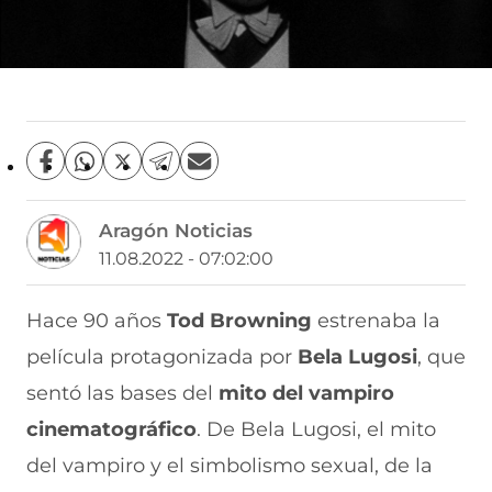
C
C
C
C
C
o
o
o
o
o
m
m
m
m
m
Aragón Noticias
p
p
p
p
p
a
a
a
a
a
11.08.2022 - 07:02:00
r
r
r
r
r
t
t
t
t
t
i
i
i
i
i
Hace 90 años
Tod Browning
estrenaba la
r
r
r
r
r
película protagonizada por
Bela Lugosi
, que
e
p
p
p
p
n
o
o
o
o
sentó las bases del
mito del vampiro
F
r
r
r
r
a
W
X
T
E
cinematográfico
. De Bela Lugosi, el mito
c
h
(
e
m
e
a
s
l
a
del vampiro y el simbolismo sexual, de la
b
t
e
e
i