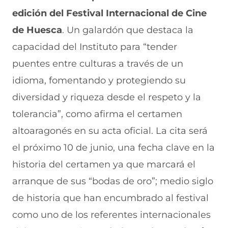
n
o
o
o
o
edición del Festival Internacional de Cine
F
r
r
r
r
a
W
X
T
E
de Huesca
. Un galardón que destaca la
c
h
(
e
m
e
a
s
l
a
capacidad del Instituto para “tender
b
t
e
e
i
puentes entre culturas a través de un
o
s
a
g
l
o
A
b
r
(
idioma, fomentando y protegiendo su
k
p
r
a
s
(
p
e
m
e
diversidad y riqueza desde el respeto y la
s
(
e
(
a
e
s
n
s
b
tolerancia”, como afirma el certamen
a
e
u
e
r
altoaragonés en su acta oficial. La cita será
b
a
n
a
e
r
b
a
b
e
el próximo 10 de junio, una fecha clave en la
e
r
n
r
n
e
e
u
e
u
historia del certamen ya que marcará el
n
e
e
e
n
arranque de sus “bodas de oro”; medio siglo
u
n
v
n
a
n
u
a
u
n
de historia que han encumbrado al festival
a
n
v
n
u
n
a
e
a
e
como uno de los referentes internacionales
u
n
n
n
v