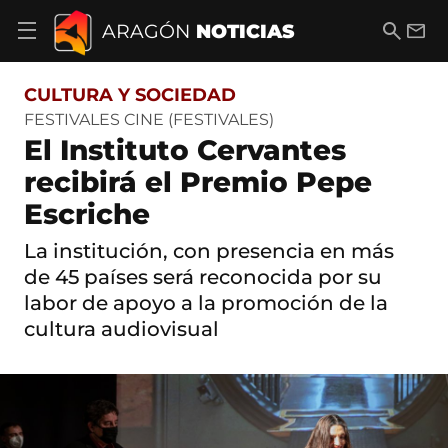
S
a
B
E
ARAGÓN
NOTICIAS
A
l
u
m
b
t
s
a
r
o
c
i
i
CULTURA Y SOCIEDAD
a
a
l
r
c
r
FESTIVALES CINE (FESTIVALES)
m
o
El Instituto Cervantes
e
n
n
t
recibirá el Premio Pepe
ú
e
d
Escriche
n
e
i
n
d
La institución, con presencia en más
a
o
v
de 45 países será reconocida por su
e
labor de apoyo a la promoción de la
g
cultura audiovisual
a
c
i
ó
n