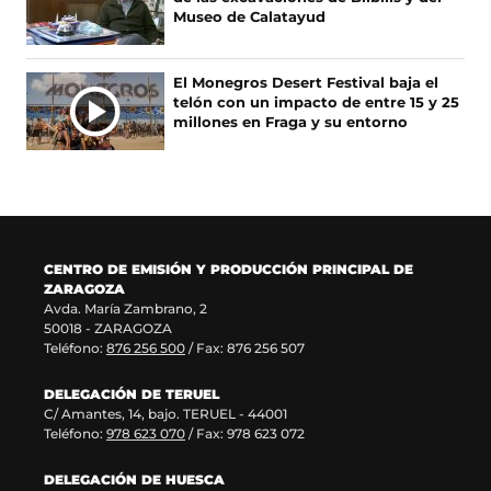
S
e
e
e
u
Museo de Calatayud
n
v
e
n
u
a
n
a
n
v
u
n
El Monegros Desert Festival baja el
a
e
n
u
telón con un impacto de entre 15 y 25
n
n
a
e
millones en Fraga y su entorno
u
t
n
v
e
a
u
a
v
n
e
v
a
a
v
e
v
)
a
n
e
v
t
n
e
a
CENTRO DE EMISIÓN Y PRODUCCIÓN PRINCIPAL DE
t
n
n
ZARAGOZA
a
t
a
Avda. María Zambrano, 2
n
a
)
50018 - ZARAGOZA
a
n
Teléfono:
876 256 500
/ Fax: 876 256 507
)
a
)
DELEGACIÓN DE TERUEL
C/ Amantes, 14, bajo. TERUEL - 44001
Teléfono:
978 623 070
/ Fax: 978 623 072
DELEGACIÓN DE HUESCA