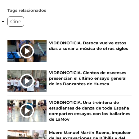
g
g
g
g
u
u
u
u
Tags relacionados
e
e
e
e
Cine
n
n
n
n
o
o
o
o
s
s
s
s
e
e
e
e
Ú
VIDEONOTICIA. Daroca vuelve estos
n
n
n
n
días a sonar a música de otros siglos
L
F
X
I
T
T
a
(
n
i
c
s
s
k
I
e
e
t
T
M
VIDEONOTICIA. Cientos de oscenses
b
a
a
o
A
presencian el último ensayo general
o
b
g
k
S
de los Danzantes de Huesca
o
r
r
(
N
k
e
a
s
O
(
e
m
e
VIDEONOTICIA. Una treintena de
s
n
(
a
T
estudiantes de danza de toda España
e
u
s
b
I
comparten ensayos con los bailarines
a
n
e
r
C
de LaMov
b
a
a
e
I
r
n
b
e
A
Muere Manuel Martín Bueno, impulsor
e
u
r
n
de las excavaciones de Bílbilis y del