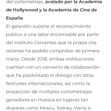
e
u
t
u
a
del cortometraje,
avalado por la Academia
v
e
a
e
v
de Hollywood y la Academia de Cine de
a
v
n
v
e
v
a
a
a
n
España
.
e
v
)
v
t
n
e
e
a
El galardón supone el reconocimiento
t
n
n
n
a
t
t
a
público a una labor encomiable por parte
n
a
a
)
del Instituto Cervantes que la propia cita
a
n
n
)
a
a
oscense ha podido comprobar de primera
)
)
mano. Desde 2018, ambas instituciones
cuentan con un convenio de colaboración
que ha posibilitado el dialogo con otros
festivales internacionales, así como la
proyección de múltiples cortometrajes
ganadores en Huesca en lugares tan
dispares como Moscú, Sídney, Viena o