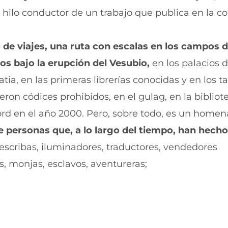
r
r
l hilo conductor de un trabajo que publica en la c
e
p
n
o
F
r
a
W
o de viajes, una ruta con escalas en los campos d
c
h
e
a
ros bajo la erupción del Vesubio,
en los palacios 
b
t
ia, en las primeras librerías conocidas y en los ta
o
s
o
A
ron códices prohibidos, en el gulag, en la bibliot
k
p
(
p
ord en el año 2000. Pero, sobre todo, es un homena
s
(
e
s
e personas que, a lo largo del tiempo, han hecho
a
e
, escribas, iluminadores, traductores, vendedores
b
a
r
b
s, monjas, esclavos, aventureras;
e
r
e
e
n
e
u
n
n
u
a
n
n
a