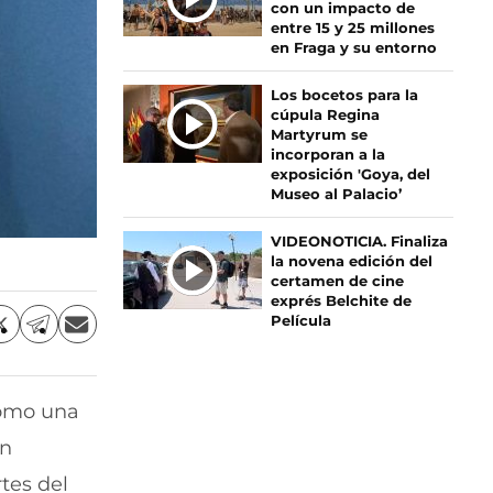
con un impacto de
S
entre 15 y 25 millones
en Fraga y su entorno
Los bocetos para la
cúpula Regina
Martyrum se
incorporan a la
exposición 'Goya, del
Museo al Palacio’
VIDEONOTICIA. Finaliza
la novena edición del
certamen de cine
exprés Belchite de
Película
C
C
C
o
o
o
m
m
m
p
p
p
como una
a
a
a
r
r
r
ón
t
t
t
i
i
i
tes del