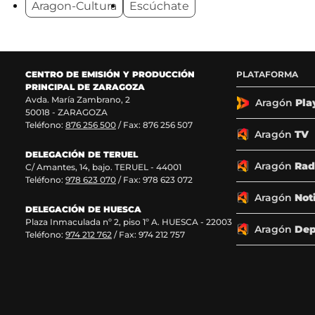
Aragon-Cultura
Escúchate
n
n
n
n
o
o
o
o
s
s
s
s
e
e
e
e
n
n
n
n
F
X
I
T
CENTRO DE EMISIÓN Y PRODUCCIÓN
PLATAFORMA
a
(
n
i
PRINCIPAL DE ZARAGOZA
c
s
s
k
Avda. María Zambrano, 2
Aragón
Pla
50018 - ZARAGOZA
e
e
t
T
Teléfono:
876 256 500
/ Fax: 876 256 507
b
a
a
o
Aragón
TV
o
b
g
k
o
r
r
(
DELEGACIÓN DE TERUEL
Aragón
Rad
k
e
a
s
C/ Amantes, 14, bajo. TERUEL - 44001
(
e
m
e
Teléfono:
978 623 070
/ Fax: 978 623 072
s
n
(
a
Aragón
Not
e
u
s
b
DELEGACIÓN DE HUESCA
a
n
e
r
Plaza Inmaculada nº 2, piso 1º A. HUESCA - 22003
Aragón
Dep
b
a
a
e
Teléfono:
974 212 762
/ Fax: 974 212 757
r
n
b
e
e
u
r
n
e
e
e
u
n
v
e
n
u
a
n
a
n
v
u
n