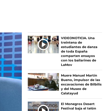
Ú
VIDEONOTICIA. Una
treintena de
L
estudiantes de danza
T
de toda España
I
comparten ensayos
M
con los bailarines de
LaMov
A
S
Muere Manuel Martín
N
Bueno, impulsor de las
O
excavaciones de Bílbilis
T
y del Museo de
I
Calatayud
C
I
El Monegros Desert
Festival baja el telón
A