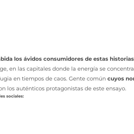
u
n
e
u
v
e
a
v
v
a
e
v
n
e
t
n
a
t
n
a
cabida los ávidos consumidores de estas historias
a
n
)
a
e, en las capitales donde la energía se concentra
)
efugia en tiempos de caos. Gente común
cuyos no
on los auténticos protagonistas de este ensayo.
es sociales: