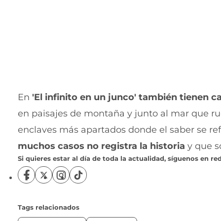
En
'El infinito en un junco' también tienen 
en paisajes de montaña y junto al mar que rug
enclaves más apartados donde el saber se r
muchos casos no registra la historia
y que s
Si quieres estar al día de toda la actualidad, síguenos en red
S
S
S
S
í
í
í
í
g
g
g
g
u
u
u
u
Tags relacionados
e
e
e
e