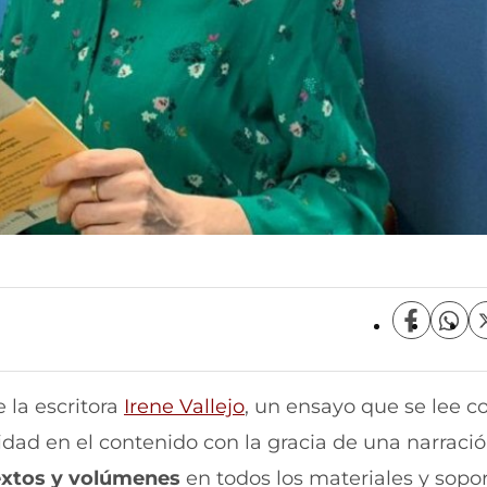
C
C
o
o
m
m
p
p
 la escritora
Irene Vallejo
, un ensayo que se lee 
a
a
r
r
dad en el contenido con la gracia de una narraci
t
t
i
i
textos y volúmenes
en todos los materiales y sopor