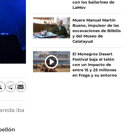
con los bailarines de
S
LaMov
Muere Manuel Martín
Bueno, impulsor de las
excavaciones de Bílbilis
y del Museo de
Calatayud
El Monegros Desert
Festival baja el telón
con un impacto de
entre 15 y 25 millones
en Fraga y su entorno
C
C
C
o
o
o
m
m
m
p
p
p
mareda iba
a
a
a
r
r
r
t
t
t
i
i
i
bellón