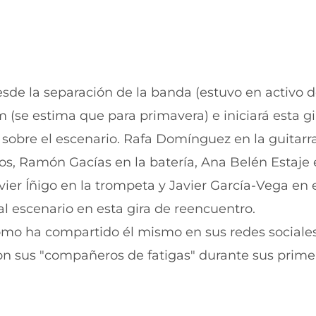
u
n
e
u
v
e
a
v
v
a
e
v
n
e
esde la separación de la banda (estuvo en activo 
t
n
(se estima que para primavera) e iniciará esta gi
a
t
n
a
sobre el escenario. Rafa Domínguez en la guitarra
a
n
)
a
dos, Ramón Gacías en la batería, Ana Belén Estaje 
)
vier Íñigo en la trompeta y Javier García-Vega en 
al escenario en esta gira de reencuentro.
como ha compartido él mismo en sus redes sociales
on sus "compañeros de fatigas" durante sus prime