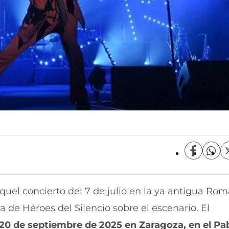
C
C
o
o
m
m
p
p
quel concierto del 7 de julio en la ya antigua Ro
a
a
r
r
ta de Héroes del Silencio sobre el escenario. El
t
t
i
i
20 de septiembre de 2025 en Zaragoza, en el Pa