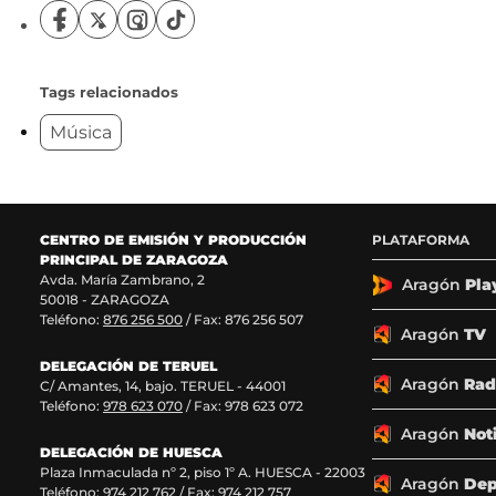
S
S
S
S
í
í
í
í
g
g
g
g
u
u
u
u
Tags relacionados
e
e
e
e
Música
n
n
n
n
o
o
o
o
s
s
s
s
e
e
e
e
n
n
n
n
F
X
I
T
CENTRO DE EMISIÓN Y PRODUCCIÓN
PLATAFORMA
a
(
n
i
PRINCIPAL DE ZARAGOZA
c
s
s
k
Avda. María Zambrano, 2
Aragón
Pla
50018 - ZARAGOZA
e
e
t
T
Teléfono:
876 256 500
/ Fax: 876 256 507
b
a
a
o
Aragón
TV
o
b
g
k
o
r
r
(
DELEGACIÓN DE TERUEL
Aragón
Rad
k
e
a
s
C/ Amantes, 14, bajo. TERUEL - 44001
(
e
m
e
Teléfono:
978 623 070
/ Fax: 978 623 072
s
n
(
a
Aragón
Not
e
u
s
b
DELEGACIÓN DE HUESCA
a
n
e
r
Plaza Inmaculada nº 2, piso 1º A. HUESCA - 22003
Aragón
Dep
b
a
a
e
Teléfono:
974 212 762
/ Fax: 974 212 757