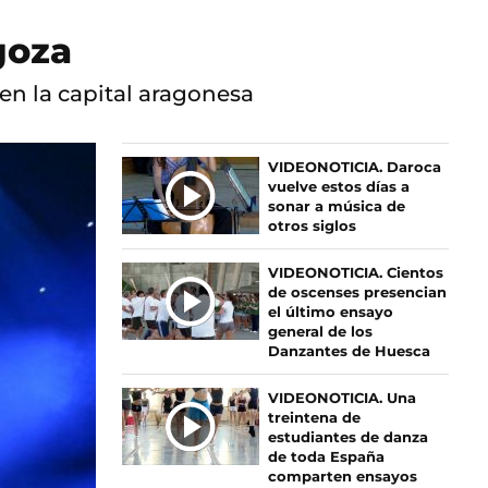
goza
 en la capital aragonesa
Ú
VIDEONOTICIA. Daroca
vuelve estos días a
L
sonar a música de
T
otros siglos
I
M
VIDEONOTICIA. Cientos
A
de oscenses presencian
S
el último ensayo
general de los
N
Danzantes de Huesca
O
T
VIDEONOTICIA. Una
I
treintena de
C
estudiantes de danza
I
de toda España
comparten ensayos
A