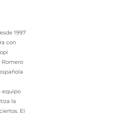
desde 1997
ra con
Copi
el Romero
 española
u equipo
tiza la
iertos. El