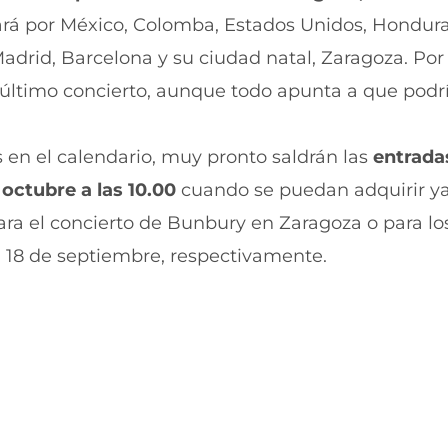
r
r
sará por México, Colomba, Estados Unidos, Hondura
e
p
n
o
adrid, Barcelona y su ciudad natal, Zaragoza. Por 
F
r
a
W
último concierto, aunque todo apunta a que podrí
c
h
e
a
b
t
 en el calendario, muy pronto saldrán las
entradas
o
s
o
A
 octubre a las 10.00
cuando se puedan adquirir ya
k
p
(
p
ra el concierto de Bunbury en Zaragoza o para los
s
(
e
s
l 18 de septiembre, respectivamente.
a
e
b
a
r
b
e
r
e
e
n
e
u
n
n
u
a
n
n
a