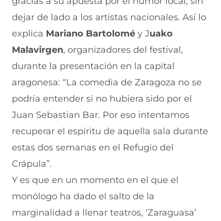
gracias a su apuesta por el humor local, sin
b
t
e
e
i
dejar de lado a los artistas nacionales. Así lo
o
s
a
g
l
o
A
b
r
(
explica
Mariano Bartolomé
y J
uako
k
p
r
a
s
(
p
e
m
e
Malavirgen
, organizadores del festival,
s
(
e
(
a
e
s
n
s
b
durante la presentación en la capital
a
e
u
e
r
aragonesa: “La comedia de Zaragoza no se
b
a
n
a
e
r
b
a
b
e
podría entender si no hubiera sido por el
e
r
n
r
n
e
e
u
e
u
Juan Sebastian Bar. Por eso intentamos
n
e
e
e
n
recuperar el espíritu de aquella sala durante
u
n
v
n
a
n
u
a
u
n
estas dos semanas en el Refugio del
a
n
v
n
u
n
a
e
a
e
Crápula”.
u
n
n
n
v
e
u
t
u
a
Y es que en un momento en el que el
v
e
a
e
v
monólogo ha dado el salto de la
a
v
n
v
e
v
a
a
a
n
marginalidad a llenar teatros, ‘Zaraguasa’
e
v
)
v
t