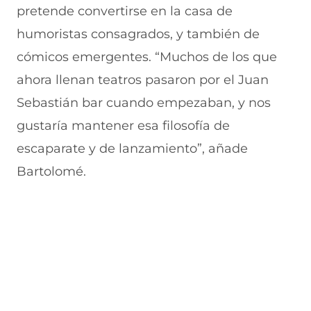
n
e
e
a
pretende convertirse en la casa de
t
n
n
n
a
t
t
a
humoristas consagrados, y también de
n
a
a
)
cómicos emergentes. “Muchos de los que
a
n
n
)
a
a
ahora llenan teatros pasaron por el Juan
)
)
Sebastián bar cuando empezaban, y nos
gustaría mantener esa filosofía de
escaparate y de lanzamiento”, añade
Bartolomé.