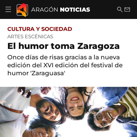
S
a
B
E
ARAGÓN
NOTICIAS
A
l
u
m
b
t
s
a
r
o
c
i
i
CULTURA Y SOCIEDAD
a
a
l
r
c
r
ARTES ESCÉNICAS
m
o
El humor toma Zaragoza
e
n
n
t
ú
Once días de risas gracias a la nueva
e
d
n
edición del XVI edición del festival de
e
i
humor 'Zaraguasa'
n
d
a
o
v
e
g
a
c
i
ó
n