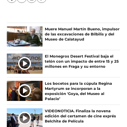
S
S
S
S
í
í
í
í
g
g
g
g
u
u
u
u
e
e
e
e
n
n
n
n
Ú
Muere Manuel Martín Bueno, impulsor
o
o
o
o
de las excavaciones de Bílbilis y del
L
s
s
s
s
Museo de Calatayud
T
e
e
e
e
I
n
n
n
n
F
X
I
T
M
El Monegros Desert Festival baja el
a
(
n
i
A
telón con un impacto de entre 15 y 25
c
s
s
k
S
millones en Fraga y su entorno
e
e
t
T
N
b
a
a
o
O
o
b
g
k
Los bocetos para la cúpula Regina
T
o
r
r
(
Martyrum se incorporan a la
I
k
e
a
s
exposición 'Goya, del Museo al
(
e
m
e
C
Palacio’
s
n
(
a
I
e
u
s
b
A
VIDEONOTICIA. Finaliza la novena
a
n
e
r
edición del certamen de cine exprés
S
b
a
a
e
Belchite de Película
r
n
b
e