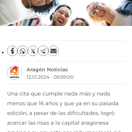
C
C
C
C
C
o
o
o
o
o
m
m
m
m
m
Aragón Noticias
p
p
p
p
p
a
a
a
a
a
12.01.2024 - 06:59:00
r
r
r
r
r
t
t
t
t
t
i
i
i
i
i
Una cita que cumple nada más y nada
r
r
r
r
r
menos que 16 años y que ya en su pasada
e
p
p
p
p
n
o
o
o
o
edición, a pesar de las dificultades, logró
F
r
r
r
r
a
W
X
T
E
acercar las risas a la capital aragonesa
c
h
(
e
m
e
a
s
l
a