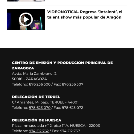
e
u
r
n
e
e
e
u
VIDEONOTICIA. Regresa ‘Jotalent’, el
n
v
e
n
talent show más popular de Aragón
u
a
n
a
n
v
u
n
a
e
n
u
n
n
a
e
u
t
n
v
e
a
u
a
v
n
e
v
a
a
v
e
CENTRO DE EMISIÓN Y PRODUCCIÓN PRINCIPAL DE
v
)
a
n
ZARAGOZA
e
v
t
Avda. María Zambrano, 2
n
e
a
50018 - ZARAGOZA
t
n
n
Teléfono:
876 256 500
/ Fax: 876 256 507
a
t
a
n
a
)
DELEGACIÓN DE TERUEL
a
n
C/ Amantes, 14, bajo. TERUEL - 44001
)
a
Teléfono:
978 623 070
/ Fax: 978 623 072
)
DELEGACIÓN DE HUESCA
Plaza Inmaculada nº 2, piso 1º A. HUESCA - 22003
Teléfono:
974 212 762
/ Fax: 974 212 757