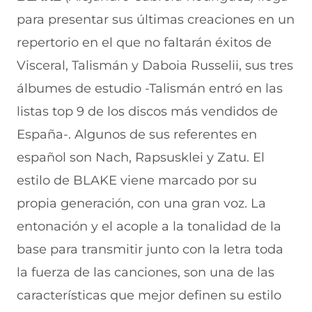
c
h
(
e
m
e
a
s
l
a
para presentar sus últimas creaciones en un
b
t
e
e
i
repertorio en el que no faltarán éxitos de
o
s
a
g
l
o
A
b
r
(
Visceral, Talismán y Daboia Russelii, sus tres
k
p
r
a
s
(
p
e
m
e
álbumes de estudio -Talismán entró en las
s
(
e
(
a
e
s
n
s
b
listas top 9 de los discos más vendidos de
a
e
u
e
r
España-. Algunos de sus referentes en
b
a
n
a
e
r
b
a
b
e
español son Nach, Rapsusklei y Zatu. El
e
r
n
r
n
e
e
u
e
u
estilo de BLAKE viene marcado por su
n
e
e
e
n
propia generación, con una gran voz. La
u
n
v
n
a
n
u
a
u
n
entonación y el acople a la tonalidad de la
a
n
v
n
u
n
a
e
a
e
base para transmitir junto con la letra toda
u
n
n
n
v
e
u
t
u
a
la fuerza de las canciones, son una de las
v
e
a
e
v
características que mejor definen su estilo
a
v
n
v
e
v
a
a
a
n