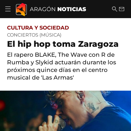
S
a
B
E
ARAGÓN
NOTICIAS
A
l
u
m
b
t
s
a
r
o
c
i
i
CULTURA Y SOCIEDAD
a
a
l
r
c
r
CONCIERTOS (MÚSICA)
m
o
El hip hop toma Zaragoza
e
n
n
t
ú
El rapero BLAKE, The Wave con R de
e
d
n
Rumba y Slykid actuarán durante los
e
i
próximos quince días en el centro
n
d
a
o
musical de 'Las Armas'
v
e
g
a
c
i
ó
n