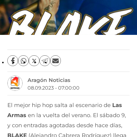
C
C
C
C
C
o
o
o
o
o
m
m
m
m
m
Aragón Noticias
p
p
p
p
p
a
a
a
a
a
08.09.2023 - 07:00:00
r
r
r
r
r
t
t
t
t
t
i
i
i
i
i
El mejor hip hop salta al escenario de
Las
r
r
r
r
r
Armas
en la vuelta del verano. El sábado 9,
e
p
p
p
p
n
o
o
o
o
y con entradas agotadas desde hace días,
F
r
r
r
r
a
W
X
T
E
BLAKE
(Alejandro Cabrera Rodríguez) llega