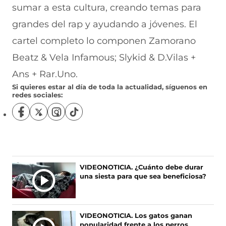
sumar a esta cultura, creando temas para
grandes del rap y ayudando a jóvenes. El
cartel completo lo componen Zamorano
Beatz & Vela Infamous; Slykid & D.Vilas +
Ans + Rar.Uno.
Si quieres estar al día de toda la actualidad, síguenos en
redes sociales:
S
S
S
S
í
í
í
í
g
g
g
g
u
u
u
u
e
e
e
e
n
n
n
n
Ú
VIDEONOTICIA. ¿Cuánto debe durar
o
o
o
o
una siesta para que sea beneficiosa?
L
s
s
s
s
T
e
e
e
e
I
n
n
n
n
F
X
I
T
M
VIDEONOTICIA. Los gatos ganan
a
(
n
i
A
popularidad frente a los perros