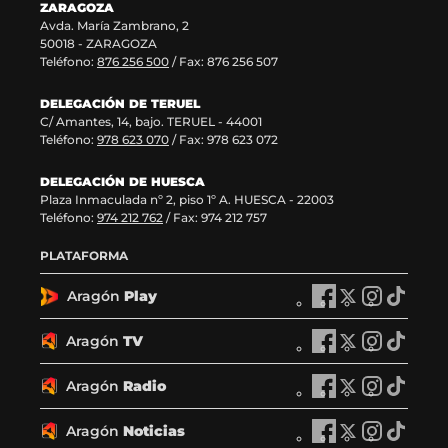
ZARAGOZA
e
v
t
Avda. María Zambrano, 2
n
e
a
50018 - ZARAGOZA
t
n
n
Teléfono:
876 256 500
/ Fax: 876 256 507
a
t
a
n
a
)
DELEGACIÓN DE TERUEL
a
n
C/ Amantes, 14, bajo. TERUEL - 44001
)
a
Teléfono:
978 623 070
/ Fax: 978 623 072
)
DELEGACIÓN DE HUESCA
Plaza Inmaculada nº 2, piso 1º A. HUESCA - 22003
Teléfono:
974 212 762
/ Fax: 974 212 757
PLATAFORMA
Aragón
Play
A
A
A
A
r
r
r
r
a
a
a
a
Aragón
TV
A
A
A
A
g
g
g
g
r
r
r
r
ó
ó
ó
ó
a
a
a
a
Aragón
Radio
n
A
n
A
n
A
n
A
g
g
g
g
P
r
P
r
P
r
P
r
ó
ó
ó
ó
l
a
l
a
l
a
l
a
Aragón
Noticias
n
A
n
A
n
A
n
A
a
g
a
g
a
g
a
g