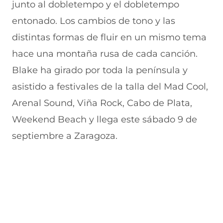
junto al dobletempo y el dobletempo
e
v
)
v
t
n
e
e
a
entonado. Los cambios de tono y las
t
n
n
n
a
t
t
a
distintas formas de fluir en un mismo tema
n
a
a
)
hace una montaña rusa de cada canción.
a
n
n
)
a
a
Blake ha girado por toda la península y
)
)
asistido a festivales de la talla del Mad Cool,
Arenal Sound, Viña Rock, Cabo de Plata,
Weekend Beach y llega este sábado 9 de
septiembre a Zaragoza.