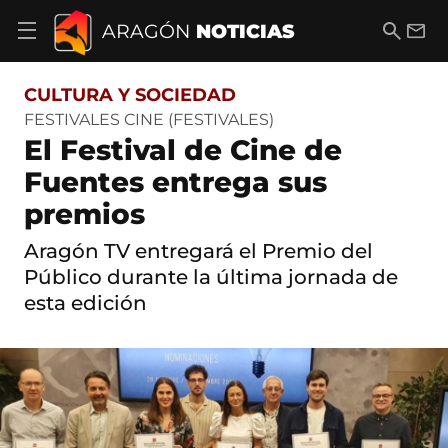
S
a
B
E
ARAGÓN
NOTICIAS
A
l
u
m
b
t
s
a
r
o
c
i
i
CULTURA Y SOCIEDAD
a
a
l
r
c
r
FESTIVALES CINE (FESTIVALES)
m
o
El Festival de Cine de
e
n
n
t
Fuentes entrega sus
ú
e
d
premios
n
e
i
n
d
Aragón TV entregará el Premio del
a
o
v
Público durante la última jornada de
e
esta edición
g
a
c
i
ó
n