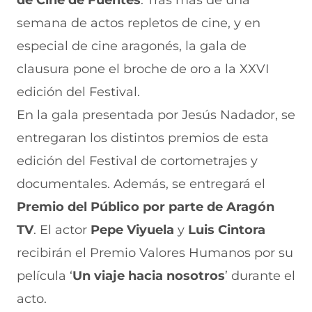
de Cine de Fuentes
. Tras más de una
F
r
r
r
r
a
W
X
T
E
semana de actos repletos de cine, y en
c
h
(
e
m
e
a
s
l
a
especial de cine aragonés, la gala de
b
t
e
e
i
clausura pone el broche de oro a la XXVI
o
s
a
g
l
o
A
b
r
(
edición del Festival.
k
p
r
a
s
(
p
e
m
e
En la gala presentada por Jesús Nadador, se
s
(
e
(
a
e
s
n
s
b
entregaran los distintos premios de esta
a
e
u
e
r
edición del Festival de cortometrajes y
b
a
n
a
e
r
b
a
b
e
documentales. Además, se entregará el
e
r
n
r
n
e
e
u
e
u
Premio del Público por parte de Aragón
n
e
e
e
n
TV
u
. El actor
n
v
Pepe Viyuela
n
a
y
Luis Cintora
n
u
a
u
n
recibirán el Premio Valores Humanos por su
a
n
v
n
u
n
a
e
a
e
película ‘
Un viaje hacia nosotros
’ durante el
u
n
n
n
v
e
u
t
u
a
acto.
v
e
a
e
v