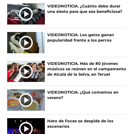
e
e
e
e
Ú
VIDEONOTICIA. ¿Cuánto debe durar
n
n
n
n
una siesta para que sea beneficiosa?
L
F
X
I
T
T
a
(
n
i
c
s
s
k
I
e
e
t
T
M
VIDEONOTICIA. Los gatos ganan
b
a
a
o
A
popularidad frente a los perros
o
b
g
k
S
o
r
r
(
N
k
e
a
s
O
(
e
m
e
VIDEONOTICIA. Más de 80 jóvenes
s
n
(
a
T
músicos se reúnen en el campamento
e
u
s
b
I
de Alcalá de la Selva, en Teruel
a
n
e
r
C
b
a
a
e
I
r
n
b
e
A
VIDEONOTICIA. ¿Qué comemos en
e
u
r
n
verano?
S
e
e
e
u
n
v
e
n
u
a
n
a
n
v
u
n
Hato de Foces se despide de los
a
e
n
u
escenarios
n
n
a
e
u
t
n
v