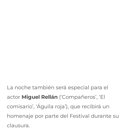
a
v
n
v
e
v
a
a
a
n
e
v
)
v
t
n
e
e
a
t
n
n
n
a
t
t
a
n
a
a
)
a
n
n
)
a
a
)
)
La noche también será especial para el
actor
Miguel Rellán
(‘Compañeros’, ‘El
comisario’, ‘Águila roja’), que recibirá un
homenaje por parte del Festival durante su
clausura.