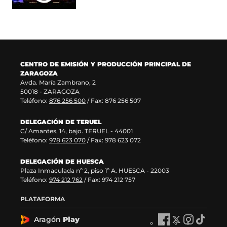
e
a
u
a
v
n
e
v
a
a
v
e
v
)
a
n
e
v
t
n
e
a
CENTRO DE EMISIÓN Y PRODUCCIÓN PRINCIPAL DE
t
n
n
ZARAGOZA
a
t
a
Avda. María Zambrano, 2
n
a
)
50018 - ZARAGOZA
a
n
Teléfono:
876 256 500
/ Fax: 876 256 507
)
a
)
DELEGACIÓN DE TERUEL
C/ Amantes, 14, bajo. TERUEL - 44001
Teléfono:
978 623 070
/ Fax: 978 623 072
DELEGACIÓN DE HUESCA
Plaza Inmaculada nº 2, piso 1º A. HUESCA - 22003
Teléfono:
974 212 762
/ Fax: 974 212 757
PLATAFORMA
Aragón
Play
A
A
A
A