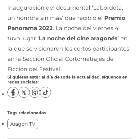
inauguración del documental ‘Labordeta,
un hombre sin más’ que recibió el
Premio
Panorama 2022
. La noche del viernes 4
tuvo lugar ‘
La noche del cine aragonés
’ en
la que se visionaron los cortos participantes
en la Sección Oficial Cortometrajes de
Ficción del Festival.
Si quieres estar al día de toda la actualidad, síguenos en
redes sociales:
S
S
S
S
í
í
í
í
g
g
g
g
u
u
u
u
Tags relacionados
e
e
e
e
Aragón TV
n
n
n
n
o
o
o
o
s
s
s
s