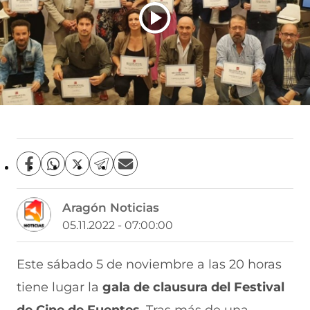
C
C
C
C
C
o
o
o
o
o
m
m
m
m
m
Aragón Noticias
p
p
p
p
p
a
a
a
a
a
05.11.2022 - 07:00:00
r
r
r
r
r
t
t
t
t
t
i
i
i
i
i
Este sábado 5 de noviembre a las 20 horas
r
r
r
r
r
tiene lugar la
gala de clausura del Festival
e
p
p
p
p
n
o
o
o
o