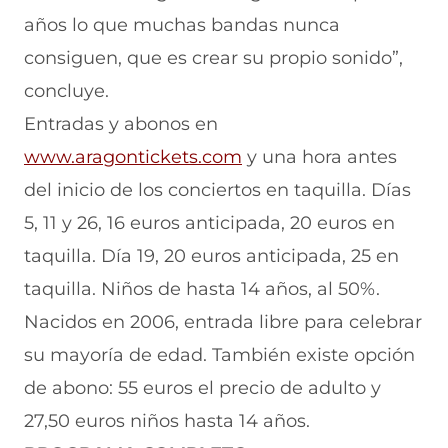
años lo que muchas bandas nunca
consiguen, que es crear su propio sonido”,
concluye.
Entradas y abonos en
(
www.aragontickets.com
y una hora antes
s
del inicio de los conciertos en taquilla. Días
e
5, 11 y 26, 16 euros anticipada, 20 euros en
a
taquilla. Día 19, 20 euros anticipada, 25 en
b
taquilla. Niños de hasta 14 años, al 50%.
r
Nacidos en 2006, entrada libre para celebrar
e
su mayoría de edad. También existe opción
e
de abono: 55 euros el precio de adulto y
n
27,50 euros niños hasta 14 años.