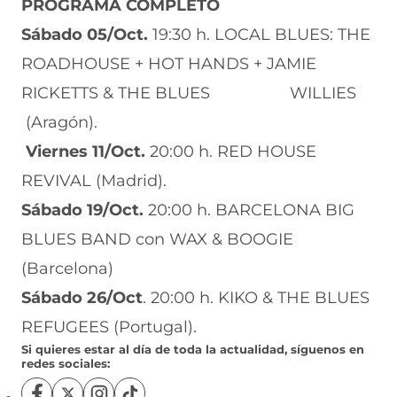
u
PROGRAMA COMPLETO
n
Sábado 05/Oct.
19:30 h. LOCAL BLUES: THE
a
ROADHOUSE + HOT HANDS + JAMIE
n
RICKETTS & THE BLUES WILLIES
u
(Aragón).
e
Viernes 11/Oct.
20:00 h. RED HOUSE
v
REVIVAL (Madrid).
a
Sábado 19/Oct.
20:00 h. BARCELONA BIG
v
BLUES BAND con WAX & BOOGIE
e
(Barcelona)
n
Sábado 26/Oct
. 20:00 h. KIKO & THE BLUES
t
REFUGEES (Portugal).
Si quieres estar al día de toda la actualidad, síguenos en
a
redes sociales:
n