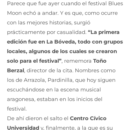
i
i
i
i
i
Parece que fue ayer cuando el festival Blues
r
r
r
r
r
Moon echó a andar. Y es que, como ocurre
e
p
p
p
p
n
o
o
o
o
con las mejores historias, surgió
F
r
r
r
r
a
W
X
T
E
prácticamente por casualidad.
“La primera
c
h
(
e
m
e
a
s
l
a
edición fue en La Bóveda, todo con grupos
b
t
e
e
i
locales, algunos de los cuales se crearon
o
s
a
g
l
o
A
b
r
(
solo para el festival”
, rememora
Toño
k
p
r
a
s
(
p
e
m
e
Berzal
, director de la cita. Nombres como
s
(
e
(
a
e
s
n
s
b
los de Arrazola, Pardinilla, que hoy siguen
a
e
u
e
r
escuchándose en la escena musical
b
a
n
a
e
r
b
a
b
e
aragonesa, estaban en los inicios del
e
r
n
r
n
e
e
u
e
u
festival.
n
e
e
e
n
De ahí dieron el salto el
u
n
v
n
a
Centro Cívico
n
u
a
u
n
Universidad
y, finalmente, a la que es su
a
n
v
n
u