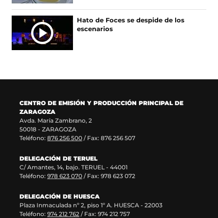
e
u
r
n
e
e
e
u
Hato de Foces se despide de los
n
v
e
n
escenarios
u
a
n
a
n
v
u
n
a
e
n
u
n
n
a
e
u
t
n
v
e
a
u
a
v
n
e
v
a
a
v
e
CENTRO DE EMISIÓN Y PRODUCCIÓN PRINCIPAL DE
v
)
a
n
ZARAGOZA
e
v
t
Avda. María Zambrano, 2
n
e
a
50018 - ZARAGOZA
t
n
n
Teléfono:
876 256 500
/ Fax: 876 256 507
a
t
a
n
a
)
DELEGACIÓN DE TERUEL
a
n
C/ Amantes, 14, bajo. TERUEL - 44001
)
a
Teléfono:
978 623 070
/ Fax: 978 623 072
)
DELEGACIÓN DE HUESCA
Plaza Inmaculada nº 2, piso 1º A. HUESCA - 22003
Teléfono:
974 212 762
/ Fax: 974 212 757