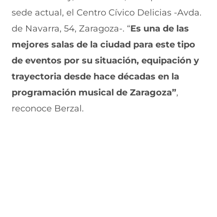
n
a
e
a
e
sede actual, el Centro Cívico Delicias -Avda.
u
n
n
n
v
e
u
t
u
a
de Navarra, 54, Zaragoza-. “
Es una de las
v
e
a
e
v
mejores salas de la ciudad para este tipo
a
v
n
v
e
v
a
a
a
n
de eventos por su situación, equipación y
e
v
)
v
t
n
e
e
a
trayectoria desde hace décadas en la
t
n
n
n
a
t
t
a
programación musical de Zaragoza”
,
n
a
a
)
reconoce Berzal.
a
n
n
)
a
a
)
)