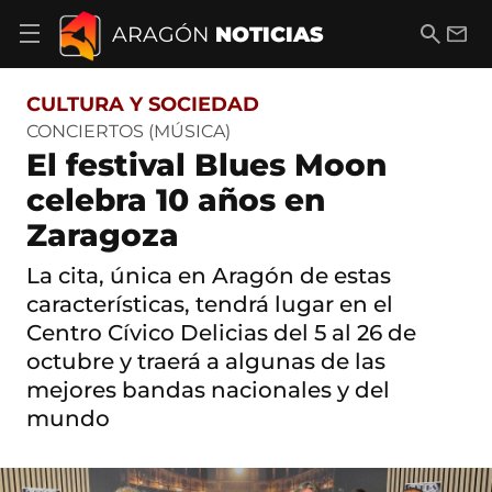
S
a
B
E
ARAGÓN
NOTICIAS
A
l
u
m
b
t
s
a
r
o
c
i
i
CULTURA Y SOCIEDAD
a
a
l
r
c
r
CONCIERTOS (MÚSICA)
m
o
El festival Blues Moon
e
n
n
t
celebra 10 años en
ú
e
d
Zaragoza
n
e
i
n
d
La cita, única en Aragón de estas
a
o
v
características, tendrá lugar en el
e
Centro Cívico Delicias del 5 al 26 de
g
octubre y traerá a algunas de las
a
c
mejores bandas nacionales y del
i
mundo
ó
n