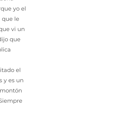
)
v
t
e
a
rque yo el
n
n
 que le
t
a
a
)
que vi un
n
a
dijo que
)
lica
itado el
s y es un
n montón
. Siempre