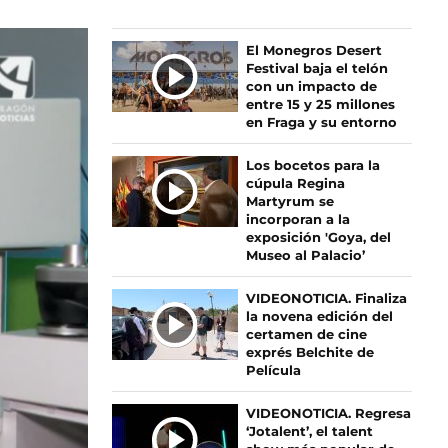
Ú
El Monegros Desert
Festival baja el telón
L
con un impacto de
T
entre 15 y 25 millones
I
en Fraga y su entorno
M
A
Los bocetos para la
S
cúpula Regina
Martyrum se
N
incorporan a la
O
exposición 'Goya, del
T
Museo al Palacio’
I
C
VIDEONOTICIA. Finaliza
I
la novena edición del
certamen de cine
A
exprés Belchite de
S
Película
VIDEONOTICIA. Regresa
‘Jotalent’, el talent