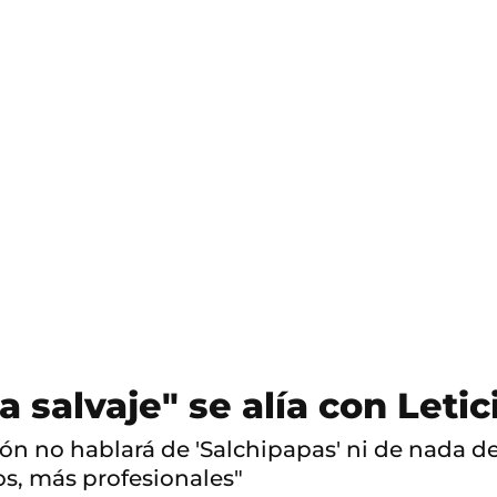
S
a
l
t
o
a
c
o
n
t
e
n
i
d
o
a salvaje" se alía con Letic
n no hablará de 'Salchipapas' ni de nada de 
os, más profesionales"