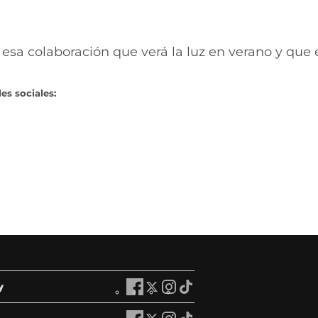
sa colaboración que verá la luz en verano y que 
es sociales:
y
A
A
A
A
r
r
r
r
a
a
a
a