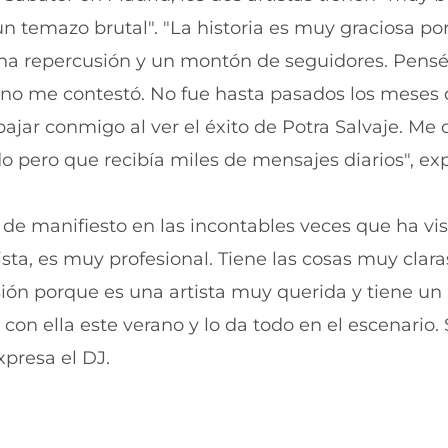
e
v
n
e
n temazo brutal". "La historia es muy graciosa po
t
n
cha repercusión y un montón de seguidores. Pensé
a
t
n
a
a no me contestó. No fue hasta pasados los meses 
a
n
)
a
jar conmigo al ver el éxito de Potra Salvaje. Me 
)
pero que recibía miles de mensajes diarios", exp
de manifiesto en las incontables veces que ha vis
rtista, es muy profesional. Tiene las cosas muy clara
cusión porque es una artista muy querida y tiene u
 con ella este verano y lo da todo en el escenario
xpresa el DJ.