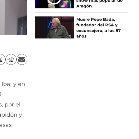
show más popular de
Aragón
Muere Pepe Bada,
fundador del PSA y
exconsejero, a los 97
años
C
C
C
o
o
o
m
m
m
p
p
p
 Ibai y en
a
a
a
r
r
r
J
t
t
t
i
i
i
, por el
r
r
r
ubidón y
p
p
p
o
o
o
masas
r
r
r
X
T
E
(
e
m