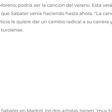
e
a
reno, podría ser la canción del verano. Esta verá 
b
t
o que Sabater venía haciendo hasta ahora. "La can
o
s
o
A
ticia le quiere dar un cambio radical a su carrera 
k
p
(
p
 turolense.
s
(
e
s
a
e
b
a
r
b
e
r
e
e
n
e
u
n
n
u
a
n
n
a
u
n
e
u
v
e
a
v
v
a
y Sabater en Madrid, los dos artistas tienen "muy 