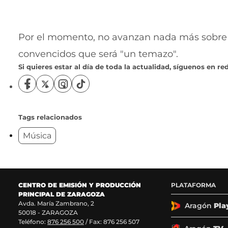
Por el momento, no avanzan nada más sobre e
convencidos que será "un temazo".
Si quieres estar al día de toda la actualidad, síguenos en red
S
S
S
S
í
í
í
í
g
g
g
g
u
u
u
u
Tags relacionados
e
e
e
e
Música
n
n
n
n
o
o
o
o
s
s
s
s
e
e
e
e
n
n
n
n
F
X
I
T
CENTRO DE EMISIÓN Y PRODUCCIÓN
PLATAFORMA
a
(
n
i
PRINCIPAL DE ZARAGOZA
c
s
s
k
Avda. María Zambrano, 2
Aragón
Pla
50018 - ZARAGOZA
e
e
t
T
Teléfono:
876 256 500
/ Fax: 876 256 507
b
a
a
o