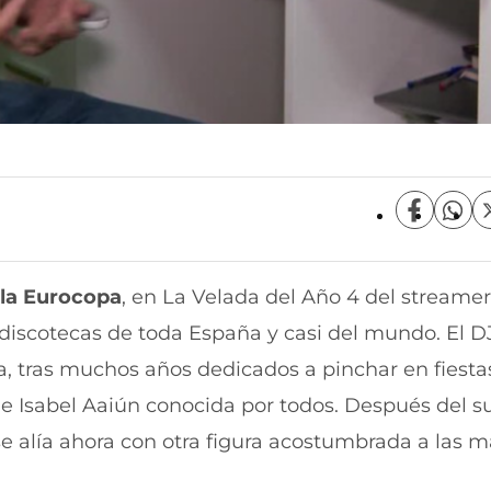
C
C
o
o
m
m
p
p
 la Eurocopa
, en La Velada del Año 4 del streamer
a
a
r
r
discotecas de toda España y casi del mundo. El D
t
t
i
i
ra, tras muchos años dedicados a pinchar en fiestas
r
r
 de Isabel Aaiún conocida por todos. Después del s
e
p
n
o
se alía ahora con otra figura acostumbrada a las 
F
r
a
W
c
h