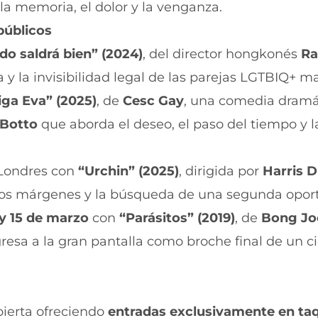
a memoria, el dolor y la venganza.
públicos
do saldrá bien” (2024)
, del director hongkonés
Ra
a y la invisibilidad legal de las parejas LGTBIQ+ m
ga Eva” (2025)
, de
Cesc Gay
, una comedia dramá
 Botto
que aborda el deseo, el paso del tiempo y l
a Londres con
“Urchin” (2025)
, dirigida por
Harris D
n los márgenes y la búsqueda de una segunda opor
 y 15 de marzo
con
“Parásitos” (2019)
, de
Bong Jo
gresa a la gran pantalla como broche final de un ci
ierta ofreciendo
entradas exclusivamente en taq