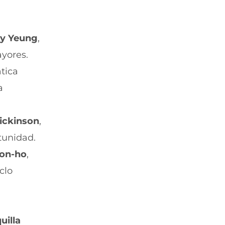
y Yeung
,
ayores.
tica
a
ickinson
,
tunidad.
on-ho
,
clo
uilla