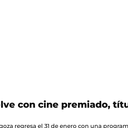
S
a
l
t
o
a
c
o
n
t
e
n
i
d
o
lve con cine premiado, títu
ragoza regresa el 31 de enero con una progr