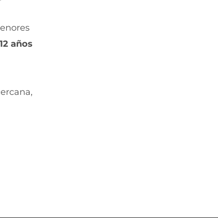
menores
12 años
cercana,