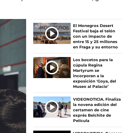
Ú
El Monegros Desert
Festival baja el telón
L
con un impacto de
T
entre 15 y 25 millones
I
en Fraga y su entorno
M
A
Los bocetos para la
S
cúpula Regina
Martyrum se
N
incorporan a la
O
exposición 'Goya, del
T
Museo al Palacio’
I
C
VIDEONOTICIA. Finaliza
I
la novena edición del
certamen de cine
A
exprés Belchite de
S
Película