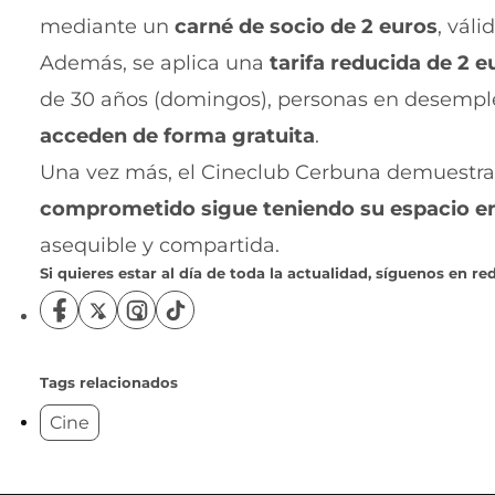
mediante un
carné de socio de 2 euros
, vál
Además, se aplica una
tarifa reducida de 2 e
de 30 años (domingos), personas en desempl
acceden de forma gratuita
.
Una vez más, el Cineclub Cerbuna demuestr
comprometido sigue teniendo su espacio e
asequible y compartida.
Si quieres estar al día de toda la actualidad, síguenos en red
S
S
S
S
í
í
í
í
g
g
g
g
u
u
u
u
Tags relacionados
e
e
e
e
Cine
n
n
n
n
o
o
o
o
s
s
s
s
e
e
e
e