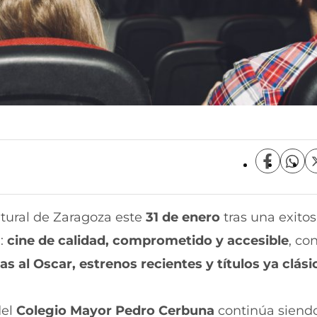
C
C
o
o
m
m
p
p
ltural de Zaragoza este
31 de enero
tras una exito
a
a
r
r
a:
cine de calidad, comprometido y accesible
, co
t
t
i
i
s al Oscar, estrenos recientes y títulos ya clási
r
r
e
p
n
o
del
Colegio Mayor Pedro Cerbuna
continúa siend
F
r