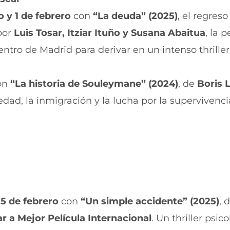
a
v
v
a
o y 1 de febrero
con
“La deuda” (2025)
, el regreso
e
v
n
e
por
Luis Tosar, Itziar Ituño y Susana Abaitua
, la p
t
n
entro de Madrid para derivar en un intenso thriller
a
t
n
a
a
n
)
a
con
“La historia de Souleymane” (2024)
, de
Boris 
)
dad, la inmigración y la lucha por la supervivenci
15 de febrero
con
“Un simple accidente” (2025)
, 
 a Mejor Película Internacional
. Un thriller psic