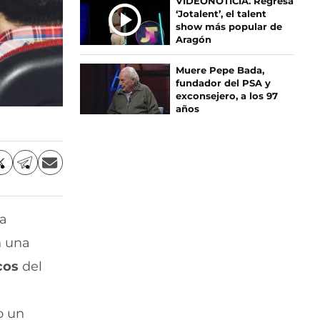
VIDEONOTICIA. Regresa
‘Jotalent’, el talent
show más popular de
Aragón
Muere Pepe Bada,
fundador del PSA y
exconsejero, a los 97
años
C
C
C
o
o
o
m
m
m
p
p
p
sa
a
a
a
r
r
r
n una
t
t
t
i
i
i
cos
del
r
r
r
p
p
p
o
o
o
o un
r
r
r