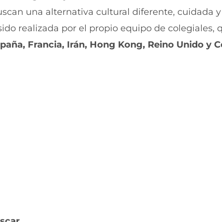
a
W
uscan una alternativa cultural diferente, cuidada y
c
h
e
a
sido realizada por el propio equipo de colegiales, 
b
t
paña, Francia, Irán, Hong Kong, Reino Unido y C
o
s
o
A
k
p
(
p
s
(
e
s
a
e
b
a
r
b
e
r
e
e
n
e
u
n
n
u
a
n
n
a
u
n
e
u
v
e
Oscar