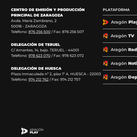
n
n
n
n
F
X
I
T
CENTRO DE EMISIÓN Y PRODUCCIÓN
PLATAFORMA
a
(
n
i
PRINCIPAL DE ZARAGOZA
c
s
s
k
Avda. María Zambrano, 2
Aragón
Pla
50018 - ZARAGOZA
e
e
t
T
Teléfono:
876 256 500
/ Fax: 876 256 507
b
a
a
o
Aragón
TV
o
b
g
k
o
r
r
(
DELEGACIÓN DE TERUEL
Aragón
Rad
k
e
a
s
C/ Amantes, 14, bajo. TERUEL - 44001
(
e
m
e
Teléfono:
978 623 070
/ Fax: 978 623 072
s
n
(
a
Aragón
Not
e
u
s
b
DELEGACIÓN DE HUESCA
a
n
e
r
Plaza Inmaculada nº 2, piso 1º A. HUESCA - 22003
Aragón
Dep
b
a
a
e
Teléfono:
974 212 762
/ Fax: 974 212 757
r
n
b
e
e
u
r
n
e
e
e
u
n
v
e
n
u
a
n
a
n
v
u
n
a
e
n
u
n
n
a
e
u
t
n
v