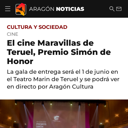
S
a
B
E
ARAGÓN
NOTICIAS
A
l
u
m
b
t
s
a
r
o
c
i
i
CULTURA Y SOCIEDAD
a
a
l
r
c
r
CINE
m
o
El cine Maravillas de
e
n
n
t
Teruel, Premio Simón de
ú
e
d
Honor
n
e
i
n
d
La gala de entrega será el 1 de junio en
a
o
v
el Teatro Marin de Teruel y se podrá ver
e
en directo por Aragón Cultura
g
a
c
i
ó
n