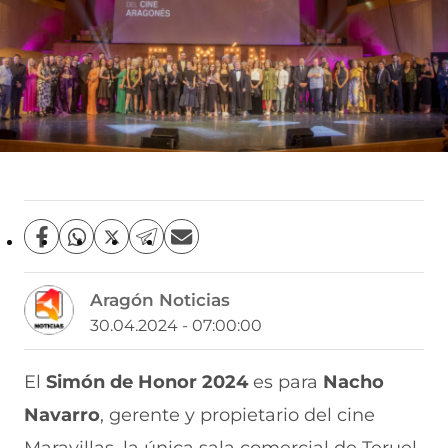
C
C
C
C
C
o
o
o
o
o
m
m
m
m
m
Aragón Noticias
p
p
p
p
p
a
a
a
a
a
30.04.2024 - 07:00:00
r
r
r
r
r
t
t
t
t
t
i
i
i
i
i
El
Simón de Honor 2024
es para
Nacho
r
r
r
r
r
Navarro
, gerente y propietario del cine
e
p
p
p
p
n
o
o
o
o