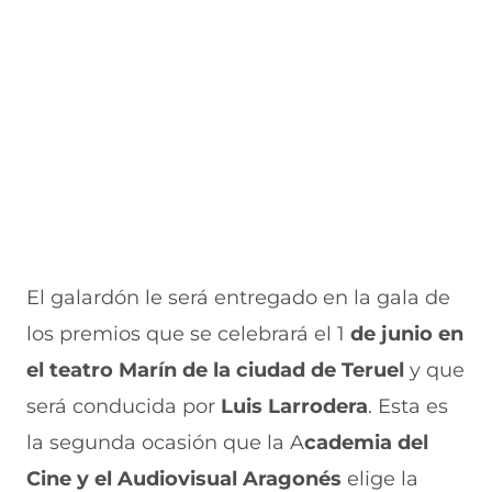
a
v
n
v
e
v
a
a
a
n
e
v
)
v
t
n
e
e
a
t
n
n
n
a
t
t
a
n
a
a
)
a
n
n
)
a
a
)
)
El galardón le será entregado en la gala de
los premios que se celebrará el 1
de junio en
el teatro Marín de la ciudad de Teruel
y que
será conducida por
Luis Larrodera
. Esta es
la segunda ocasión que la A
cademia del
Cine y el Audiovisual Aragonés
elige la