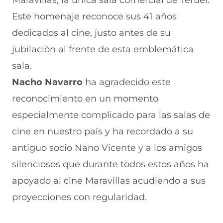
Maravillas, la única sala comercial de Teruel.
F
r
r
r
r
a
W
X
T
E
Este homenaje reconoce sus 41 años
c
h
(
e
m
e
a
s
l
a
dedicados al cine, justo antes de su
b
t
e
e
i
jubilación al frente de esta emblemática
o
s
a
g
l
o
A
b
r
(
sala.
k
p
r
a
s
(
p
e
m
e
Nacho Navarro
ha agradecido este
s
(
e
(
a
e
s
n
s
b
reconocimiento en un momento
a
e
u
e
r
especialmente complicado para las salas de
b
a
n
a
e
r
b
a
b
e
cine en nuestro país y ha recordado a su
e
r
n
r
n
e
e
u
e
u
antiguo socio Nano Vicente y a los amigos
n
e
e
e
n
silenciosos que durante todos estos años ha
u
n
v
n
a
n
u
a
u
n
apoyado al cine Maravillas acudiendo a sus
a
n
v
n
u
n
a
e
a
e
proyecciones con regularidad.
u
n
n
n
v
e
u
t
u
a
v
e
a
e
v