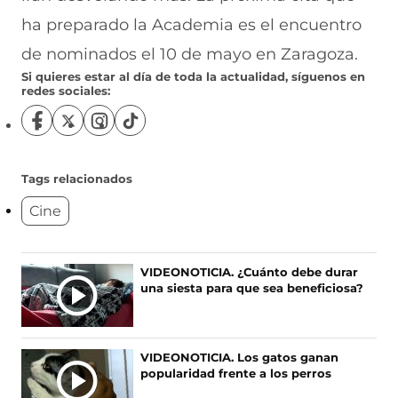
ha preparado la Academia es el encuentro
de nominados el 10 de mayo en Zaragoza.
Si quieres estar al día de toda la actualidad, síguenos en
redes sociales:
S
S
S
S
í
í
í
í
g
g
g
g
u
u
u
u
Tags relacionados
e
e
e
e
Cine
n
n
n
n
o
o
o
o
s
s
s
s
e
e
e
e
Ú
VIDEONOTICIA. ¿Cuánto debe durar
n
n
n
n
una siesta para que sea beneficiosa?
L
F
X
I
T
T
a
(
n
i
c
s
s
k
I
e
e
t
T
M
VIDEONOTICIA. Los gatos ganan
b
a
a
o
A
popularidad frente a los perros
o
b
g
k
S
o
r
r
(