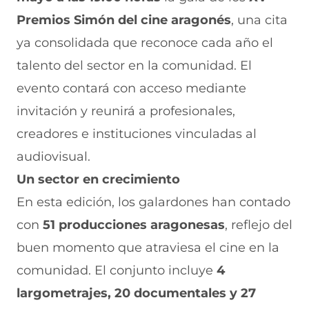
F
r
r
r
r
a
W
X
T
E
Premios Simón del cine aragonés
, una cita
c
h
(
e
m
e
a
s
l
a
ya consolidada que reconoce cada año el
b
t
e
e
i
talento del sector en la comunidad. El
o
s
a
g
l
o
A
b
r
(
evento contará con acceso mediante
k
p
r
a
s
(
p
e
m
e
invitación y reunirá a profesionales,
s
(
e
(
a
e
s
n
s
b
creadores e instituciones vinculadas al
a
e
u
e
r
audiovisual.
b
a
n
a
e
r
b
a
b
e
Un sector en crecimiento
e
r
n
r
n
e
e
u
e
u
En esta edición, los galardones han contado
n
e
e
e
n
con
u
51 producciones aragonesas
n
v
n
a
, reflejo del
n
u
a
u
n
buen momento que atraviesa el cine en la
a
n
v
n
u
n
a
e
a
e
comunidad. El conjunto incluye
4
u
n
n
n
v
e
u
t
u
a
largometrajes, 20 documentales y 27
v
e
a
e
v