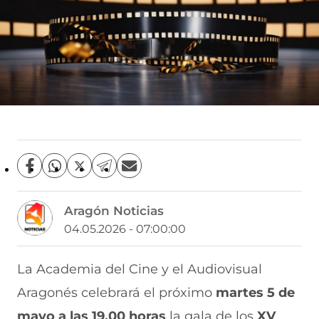
C
C
C
C
C
o
o
o
o
o
m
m
m
m
m
Aragón Noticias
p
p
p
p
p
a
a
a
a
a
04.05.2026 - 07:00:00
r
r
r
r
r
t
t
t
t
t
i
i
i
i
i
La Academia del Cine y el Audiovisual
r
r
r
r
r
Aragonés celebrará el próximo
martes 5 de
e
p
p
p
p
n
o
o
o
o
mayo a las 19.00 horas
la gala de los
XV