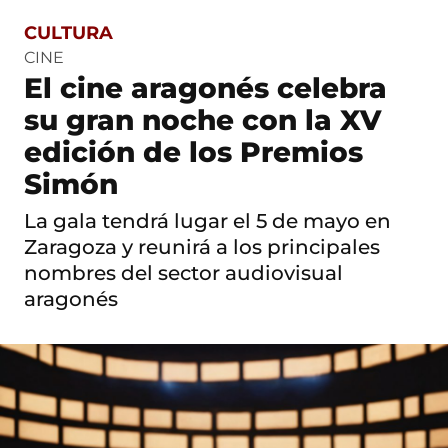
CULTURA
S
a
CINE
l
El cine aragonés celebra
t
o
su gran noche con la XV
a
c
edición de los Premios
o
Simón
n
t
e
La gala tendrá lugar el 5 de mayo en
n
Zaragoza y reunirá a los principales
i
d
nombres del sector audiovisual
o
aragonés