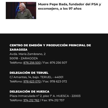
n
v
u
n
Muere Pepe Bada, fundador del PSA y
a
e
n
u
exconsejero, a los 97 años
n
n
a
e
u
t
n
v
e
a
u
a
v
n
e
v
a
a
v
e
v
)
a
n
e
v
t
n
e
a
CENTRO DE EMISIÓN Y PRODUCCIÓN PRINCIPAL DE
t
n
n
ZARAGOZA
a
t
a
Avda. María Zambrano, 2
n
a
)
50018 - ZARAGOZA
a
n
Teléfono:
876 256 500
/ Fax: 876 256 507
)
a
)
DELEGACIÓN DE TERUEL
C/ Amantes, 14, bajo. TERUEL - 44001
Teléfono:
978 623 070
/ Fax: 978 623 072
DELEGACIÓN DE HUESCA
Plaza Inmaculada nº 2, piso 1º A. HUESCA - 22003
Teléfono:
974 212 762
/ Fax: 974 212 757