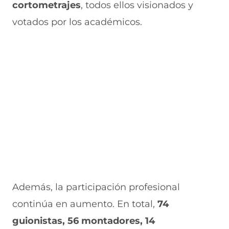
cortometrajes
, todos ellos visionados y
a
v
n
v
e
v
a
a
a
n
votados por los académicos.
e
v
)
v
t
n
e
e
a
t
n
n
n
a
t
t
a
n
a
a
)
a
n
n
)
a
a
)
)
Además, la participación profesional
continúa en aumento. En total,
74
guionistas, 56 montadores, 14