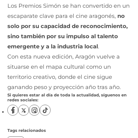
Los Premios Simón se han convertido en un
escaparate clave para el cine aragonés,
no
solo por su capacidad de reconocimiento,
sino también por su impulso al talento
emergente y a la industria local
.
Con esta nueva edición, Aragón vuelve a
situarse en el mapa cultural como un
territorio creativo, donde el cine sigue
ganando peso y proyección año tras año.
Si quieres estar al día de toda la actualidad, síguenos en
redes sociales:
S
S
S
S
í
í
í
í
g
g
g
g
u
u
u
u
Tags relacionados
e
e
e
e