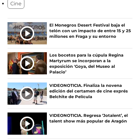
Cine
n
n
n
n
o
o
o
o
s
s
s
s
e
e
e
e
Ú
El Monegros Desert Festival baja el
n
n
n
n
telón con un impacto de entre 15 y 25
L
F
X
I
T
millones en Fraga y su entorno
T
a
(
n
i
c
s
s
k
I
e
e
t
T
M
Los bocetos para la cúpula Regina
b
a
a
o
A
Martyrum se incorporan a la
o
b
g
k
S
exposición 'Goya, del Museo al
o
r
r
(
Palacio’
N
k
e
a
s
O
(
e
m
e
VIDEONOTICIA. Finaliza la novena
s
n
(
a
T
edición del certamen de cine exprés
e
u
s
b
I
Belchite de Película
a
n
e
r
C
b
a
a
e
I
r
n
b
e
A
VIDEONOTICIA. Regresa ‘Jotalent’, el
e
u
r
n
talent show más popular de Aragón
S
e
e
e
u
n
v
e
n
u
a
n
a