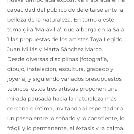
nueva temporada expositiva inspirada en la
F
r
r
r
r
a
W
X
T
E
capacidad del público de deleitarse ante la
c
h
(
e
m
e
a
s
l
a
belleza de la naturaleza. En torno a este
b
t
e
e
i
tema gira ‘Maravilla’, que alberga en la Sala
o
s
a
g
l
o
A
b
r
(
1 las propuestas de los artistas Toya Legido,
k
p
r
a
s
(
p
e
m
e
Juan Millás y Marta Sánchez Marco.
s
(
e
(
a
e
s
n
s
b
Desde diversas disciplinas (fotografía,
a
e
u
e
r
dibujo, instalación, escultura, grabado y
b
a
n
a
e
r
b
a
b
e
joyería) y siguiendo variados presupuestos
e
r
n
r
n
e
e
u
e
u
teóricos, estos tres artistas proponen una
n
e
e
e
n
mirada pausada hacia la naturaleza más
u
n
v
n
a
n
u
a
u
n
cercana e íntima, invitando al espectador a
a
n
v
n
u
n
a
e
a
e
un paseo entre lo soñado y lo consciente, lo
u
n
n
n
v
e
u
t
u
a
frágil y lo permanente, el éxtasis y la calma.
v
e
a
e
v