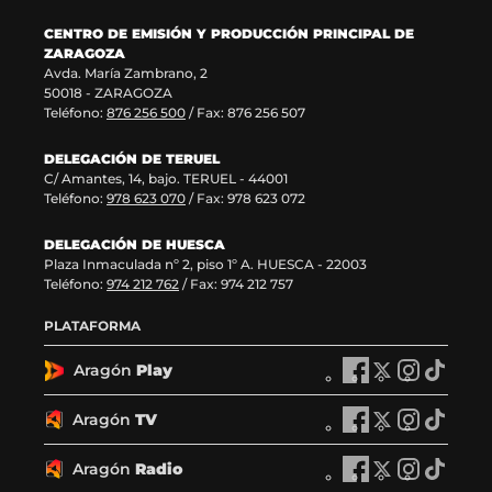
v
n
e
v
a
a
v
e
CENTRO DE EMISIÓN Y PRODUCCIÓN PRINCIPAL DE
v
)
a
n
ZARAGOZA
e
v
t
Avda. María Zambrano, 2
n
e
a
50018 - ZARAGOZA
t
n
n
Teléfono:
876 256 500
/ Fax: 876 256 507
a
t
a
n
a
)
DELEGACIÓN DE TERUEL
a
n
C/ Amantes, 14, bajo. TERUEL - 44001
)
a
Teléfono:
978 623 070
/ Fax: 978 623 072
)
DELEGACIÓN DE HUESCA
Plaza Inmaculada nº 2, piso 1º A. HUESCA - 22003
Teléfono:
974 212 762
/ Fax: 974 212 757
PLATAFORMA
Aragón
Play
A
A
A
A
r
r
r
r
a
a
a
a
Aragón
TV
A
A
A
A
g
g
g
g
r
r
r
r
ó
ó
ó
ó
a
a
a
a
Aragón
Radio
n
A
n
A
n
A
n
A
g
g
g
g