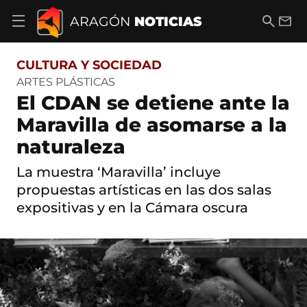
S
a
B
E
ARAGÓN
NOTICIAS
A
l
u
m
b
t
s
a
r
o
c
i
i
CULTURA Y SOCIEDAD
a
a
l
r
c
r
ARTES PLÁSTICAS
m
o
El CDAN se detiene ante la
e
n
n
t
Maravilla de asomarse a la
ú
e
d
naturaleza
n
e
i
n
d
La muestra ‘Maravilla’ incluye
a
o
v
propuestas artísticas en las dos salas
e
expositivas y en la Cámara oscura
g
a
c
i
ó
n