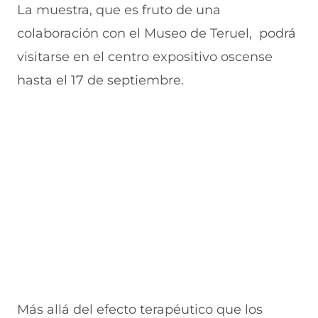
La muestra, que es fruto de una
a
v
n
v
e
v
a
a
a
n
colaboración con el Museo de Teruel, podrá
e
v
)
v
t
n
e
e
a
visitarse en el centro expositivo oscense
t
n
n
n
a
t
t
a
hasta el 17 de septiembre.
n
a
a
)
a
n
n
)
a
a
)
)
Más allá del efecto terapéutico que los