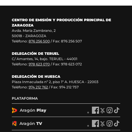
v
)
a
n
e
v
t
n
e
a
CENTRO DE EMISIÓN Y PRODUCCIÓN PRINCIPAL DE
t
n
n
ZARAGOZA
a
t
a
Avda. María Zambrano, 2
n
a
)
50018 - ZARAGOZA
a
n
Teléfono:
876 256 500
/ Fax: 876 256 507
)
a
)
DELEGACIÓN DE TERUEL
C/ Amantes, 14, bajo. TERUEL - 44001
Teléfono:
978 623 070
/ Fax: 978 623 072
DELEGACIÓN DE HUESCA
Plaza Inmaculada nº 2, piso 1º A. HUESCA - 22003
Teléfono:
974 212 762
/ Fax: 974 212 757
PLATAFORMA
Aragón
Play
A
A
A
A
r
r
r
r
a
a
a
a
Aragón
TV
A
A
A
A
g
g
g
g
r
r
r
r