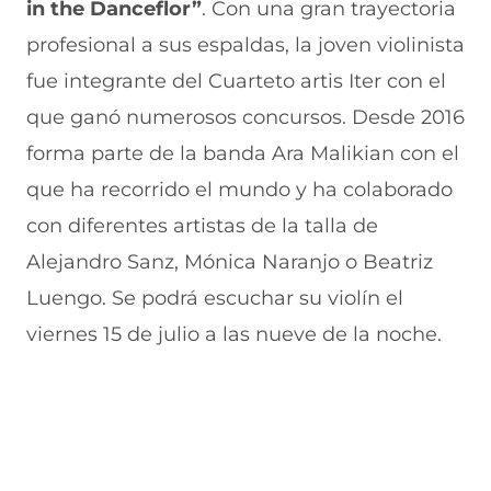
in the Danceflor”
. Con una gran trayectoria
a
v
n
v
e
v
a
a
a
n
profesional a sus espaldas, la joven violinista
e
v
)
v
t
n
e
e
a
fue integrante del Cuarteto artis Iter con el
t
n
n
n
a
t
t
a
que ganó numerosos concursos. Desde 2016
n
a
a
)
forma parte de la banda Ara Malikian con el
a
n
n
)
a
a
que ha recorrido el mundo y ha colaborado
)
)
con diferentes artistas de la talla de
Alejandro Sanz, Mónica Naranjo o Beatriz
Luengo. Se podrá escuchar su violín el
viernes 15 de julio a las nueve de la noche.