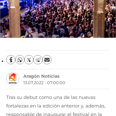
C
C
C
C
C
o
o
o
o
o
m
m
m
m
m
Aragón Noticias
p
p
p
p
p
a
a
a
a
a
13.07.2022 - 07:00:00
r
r
r
r
r
t
t
t
t
t
i
i
i
i
i
Tras su debut como una de las nuevas
r
r
r
r
r
fortalezas en la edición anterior y, además,
e
p
p
p
p
n
o
o
o
o
responsable de inaugurar el festival en la
F
r
r
r
r