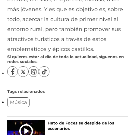
más jóvenes. Y es que es objetivo es, sobre
todo, acercar la cultura de primer nivel al
entorno rural, pero también promover sus
atractivos turísticos a través de estos
emblemáticos y épicos castillos.
Si quieres estar al día de toda la actualidad, síguenos en
redes sociales:
S
S
S
S
í
í
í
í
g
g
g
g
u
u
u
u
Tags relacionados
e
e
e
e
Música
n
n
n
n
o
o
o
o
s
s
s
s
e
e
e
e
Ú
Hato de Foces se despide de los
n
n
n
n
escenarios
L
F
X
I
T