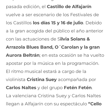
a
W
X
T
E
pasada edición, el
Castillo de Alfajarín
c
h
(
e
m
e
a
s
l
a
vuelve a ser escenario de los Festivales de
b
t
e
e
i
los Castillos
los días 15 y 16 de julio
. Debido
o
s
a
g
l
o
A
b
r
(
a la gran acogida del público el año anterior
k
p
r
a
s
(
p
e
m
e
con las actuaciones de S
ilvia Solans &
s
(
e
(
a
e
s
n
s
b
Arrazola Blues Band, O´Carolan y la gran
a
e
u
e
r
Aurora Beltrán
; en esta ocasión se ha vuelto
b
a
n
a
e
r
b
a
b
e
apostar por la música en la programación.
e
r
n
r
n
e
e
u
e
u
El ritmo musical estará a cargo de la
n
e
e
e
n
violinista
u
n
Cristina Suey
v
n
a
acompañada por
n
u
a
u
n
Carlos Naltes
y del grupo
Fetén Fetén
.
a
n
v
n
u
n
a
e
a
e
La valenciana Cristina Suey y Carlos Naltes
u
n
n
n
v
e
u
t
u
a
llegan a Alfajarín con su espectáculo
“Cello
v
e
a
e
v