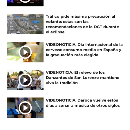
T
a
(
n
i
c
s
s
k
I
e
e
t
T
M
Tráfico pide máxima precaución al
b
a
a
o
A
volante: estas son las
o
b
g
k
S
recomendaciones de la DGT durante
o
r
r
(
el eclipse
N
k
e
a
s
O
(
e
m
e
VIDEONOTICIA. Día Internacional de la
s
n
(
a
T
cerveza: consumo medio en España y
e
u
s
b
I
la graduación más elegida
a
n
e
r
C
b
a
a
e
I
r
n
b
e
A
VIDENOTICIA. El relevo de los
e
u
r
n
Danzantes de San Lorenzo mantiene
S
e
e
e
u
viva la tradición
n
v
e
n
u
a
n
a
n
v
u
n
VIDEONOTICIA. Daroca vuelve estos
a
e
n
u
días a sonar a música de otros siglos
n
n
a
e
u
t
n
v
e
a
u
a
v
n
e
v
a
a
v
e