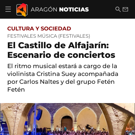
S
a
B
E
ARAGÓN
NOTICIAS
A
l
u
m
b
t
s
a
r
o
c
i
i
CULTURA Y SOCIEDAD
a
a
l
r
c
r
FESTIVALES MÚSICA (FESTIVALES)
m
o
El Castillo de Alfajarín:
e
n
n
t
Escenario de conciertos
ú
e
d
n
El ritmo musical estará a cargo de la
e
i
n
violinista Cristina Suey acompañada
d
a
o
por Carlos Naltes y del grupo Fetén
v
e
Fetén
g
a
c
i
ó
n