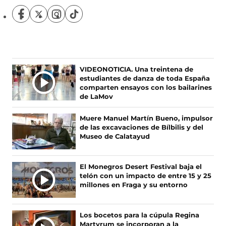
S
S
S
S
í
í
í
í
g
g
g
g
u
u
u
u
e
e
e
e
n
n
n
n
Ú
VIDEONOTICIA. Una treintena de
o
o
o
o
estudiantes de danza de toda España
L
s
s
s
s
comparten ensayos con los bailarines
T
e
e
e
e
de LaMov
I
n
n
n
n
F
X
I
T
M
Muere Manuel Martín Bueno, impulsor
a
(
n
i
A
de las excavaciones de Bílbilis y del
c
s
s
k
S
Museo de Calatayud
e
e
t
T
N
b
a
a
o
O
o
b
g
k
El Monegros Desert Festival baja el
T
o
r
r
(
telón con un impacto de entre 15 y 25
I
k
e
a
s
millones en Fraga y su entorno
(
e
m
e
C
s
n
(
a
I
e
u
s
b
A
Los bocetos para la cúpula Regina
a
n
e
r
Martyrum se incorporan a la