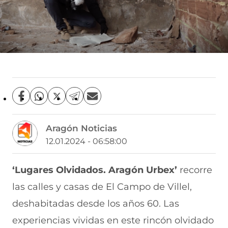
C
C
C
C
C
o
o
o
o
o
m
m
m
m
m
Aragón Noticias
p
p
p
p
p
a
a
a
a
a
12.01.2024 - 06:58:00
r
r
r
r
r
t
t
t
t
t
i
i
i
i
i
‘Lugares Olvidados. Aragón Urbex’
recorre
r
r
r
r
r
las calles y casas de El Campo de Villel,
e
p
p
p
p
n
o
o
o
o
deshabitadas desde los años 60. Las
F
r
r
r
r
a
W
X
T
E
experiencias vividas en este rincón olvidado
c
h
(
e
m