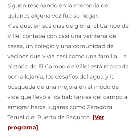
e
a
s
l
a
siguen resonando en la memoria de
b
t
e
e
i
quienes alguna vez fue su hogar.
o
s
a
g
l
o
A
b
r
(
Y es que, en sus días de gloria, El Campo de
k
p
r
a
s
(
p
e
m
e
Villel contaba con casi una veintena de
s
(
e
(
a
e
s
n
s
b
casas, un colegio y una comunidad de
a
e
u
e
r
vecinos que vivía casi como una familia. La
b
a
n
a
e
r
b
a
b
e
historia de El Campo de Villel está marcada
e
r
n
r
n
e
e
u
e
u
por la lejanía, los desafíos del agua y la
n
e
e
e
n
búsqueda de una mejora en el modo de
u
n
v
n
a
n
u
a
u
n
vida que llevó a los habitantes del campo a
a
n
v
n
u
n
a
e
a
e
emigrar hacia lugares como Zaragoza,
u
n
n
n
v
e
u
t
u
a
Teruel o el Puerto de Sagunto.
[Ver
v
e
a
e
v
(
programa]
a
v
n
v
e
v
a
a
a
n
s