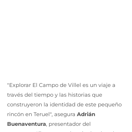
e
v
)
v
t
n
e
e
a
e
t
n
n
n
a
t
t
a
a
n
a
a
)
b
a
n
n
)
a
a
r
)
)
e
e
n
u
"Explorar El Campo de Villel es un viaje a
n
través del tiempo y las historias que
a
construyeron la identidad de este pequeño
n
rincón en Teruel", asegura
Adrián
u
Buenaventura
, presentador del
e