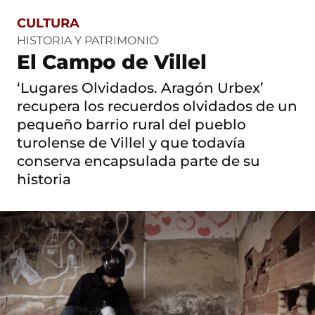
CULTURA
S
a
HISTORIA Y PATRIMONIO
l
El Campo de Villel
t
o
‘Lugares Olvidados. Aragón Urbex’
a
c
recupera los recuerdos olvidados de un
o
pequeño barrio rural del pueblo
n
t
turolense de Villel y que todavía
e
conserva encapsulada parte de su
n
i
historia
d
o