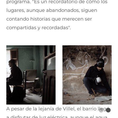
programa. "Es un recordatorio de cómo los
v
lugares, aunque abandonados, siguen
a
contando historias que merecen ser
v
compartidas y recordadas".
e
n
t
a
n
a
)
A pesar de la lejanía de Villel, el barrio llegó
a disfrutar de luz eléctrica, aunque el agua