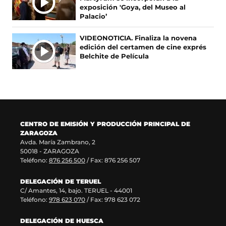
S
b
a
a
e
exposición 'Goya, del Museo al
r
n
b
e
Palacio’
e
u
r
n
e
e
e
u
VIDEONOTICIA. Finaliza la novena
n
v
e
n
edición del certamen de cine exprés
u
a
n
a
Belchite de Película
n
v
u
n
a
e
n
u
n
n
a
e
u
t
n
v
e
a
u
a
v
n
e
v
a
a
v
e
CENTRO DE EMISIÓN Y PRODUCCIÓN PRINCIPAL DE
v
)
a
n
ZARAGOZA
e
v
t
Avda. María Zambrano, 2
n
e
a
50018 - ZARAGOZA
t
n
n
Teléfono:
876 256 500
/ Fax: 876 256 507
a
t
a
n
a
)
DELEGACIÓN DE TERUEL
a
n
C/ Amantes, 14, bajo. TERUEL - 44001
)
a
Teléfono:
978 623 070
/ Fax: 978 623 072
)
DELEGACIÓN DE HUESCA