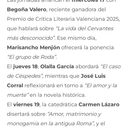
Las jornadas arrancan el
miércoles 17
con
Begoña Valero
, reciente ganadora del
Premio de Crítica Literaria Valenciana 2025,
que hablará sobre
“La vida del Cervantes
más desconocido”
. Ese mismo día,
Marisancho Menjón
ofrecerá la ponencia
“El grupo de Roda”
.
El
jueves 18
,
Olalla García
abordará
“El caso
de Céspedes”
, mientras que
José Luis
Corral
reflexionará en torno a
“El amor y la
muerte”
en la novela histórica.
El
viernes 19
, la catedrática
Carmen Lázaro
disertará sobre
“Amor, matrimonio y
monogamia en la antigua Roma”
, y el