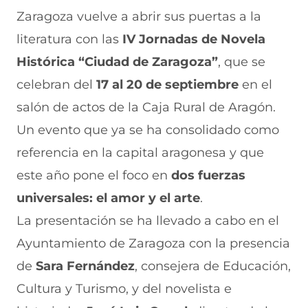
t
t
t
t
t
i
i
i
i
i
Zaragoza vuelve a abrir sus puertas a la
r
r
r
r
r
literatura con las
IV Jornadas de Novela
e
p
p
p
p
n
o
o
o
o
Histórica “Ciudad de Zaragoza”
, que se
F
r
r
r
r
a
W
X
T
E
celebran del
17 al 20 de septiembre
en el
c
h
(
e
m
e
a
s
l
a
salón de actos de la Caja Rural de Aragón.
b
t
e
e
i
Un evento que ya se ha consolidado como
o
s
a
g
l
o
A
b
r
(
referencia en la capital aragonesa y que
k
p
r
a
s
(
p
e
m
e
este año pone el foco en
dos fuerzas
s
(
e
(
a
e
s
n
s
b
universales: el amor y el arte
.
a
e
u
e
r
La presentación se ha llevado a cabo en el
b
a
n
a
e
r
b
a
b
e
Ayuntamiento de Zaragoza con la presencia
e
r
n
r
n
e
e
u
e
u
de
Sara Fernández
, consejera de Educación,
n
e
e
e
n
Cultura y Turismo, y del novelista e
u
n
v
n
a
n
u
a
u
n