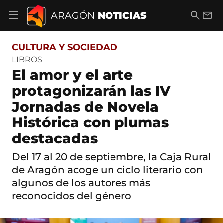
S
a
B
E
ARAGÓN
NOTICIAS
A
l
u
m
b
t
s
a
r
o
c
i
i
CULTURA Y SOCIEDAD
a
a
l
r
c
r
LIBROS
m
o
El amor y el arte
e
n
n
t
protagonizarán las IV
ú
e
d
Jornadas de Novela
n
e
i
n
Histórica con plumas
d
a
o
destacadas
v
e
g
Del 17 al 20 de septiembre, la Caja Rural
a
de Aragón acoge un ciclo literario con
c
i
algunos de los autores más
ó
reconocidos del género
n