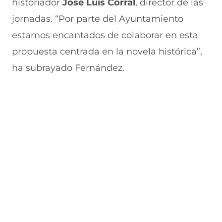
historiador
José Luis Corral
, director de las
a
n
v
n
u
n
a
e
a
e
jornadas. “Por parte del Ayuntamiento
u
n
n
n
v
e
u
t
u
a
estamos encantados de colaborar en esta
v
e
a
e
v
propuesta centrada en la novela histórica”,
a
v
n
v
e
v
a
a
a
n
ha subrayado Fernández.
e
v
)
v
t
n
e
e
a
t
n
n
n
a
t
t
a
n
a
a
)
a
n
n
)
a
a
)
)