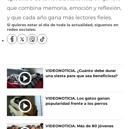
que combina memoria, emoción y reflexión,
y que cada año gana más lectores fieles.
Si quieres estar al día de toda la actualidad, síguenos en
redes sociales:
S
S
S
S
í
í
í
í
g
g
g
g
u
u
u
u
e
e
e
e
n
n
n
n
Ú
VIDEONOTICIA. ¿Cuánto debe durar
o
o
o
o
una siesta para que sea beneficiosa?
L
s
s
s
s
T
e
e
e
e
I
n
n
n
n
F
X
I
T
M
VIDEONOTICIA. Los gatos ganan
a
(
n
i
A
popularidad frente a los perros
c
s
s
k
S
e
e
t
T
N
b
a
a
o
O
o
b
g
k
VIDEONOTICIA. Más de 80 jóvenes
T
o
r
r
(