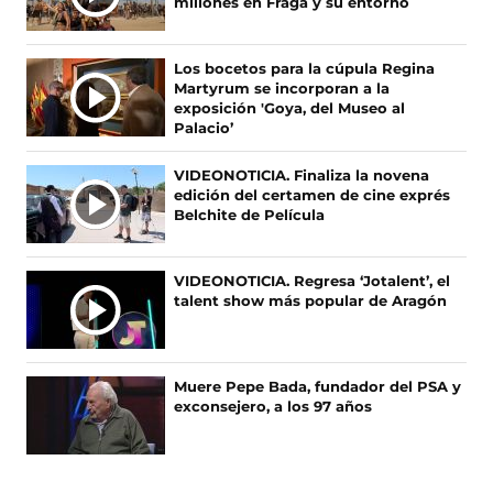
millones en Fraga y su entorno
T
e
e
e
e
I
n
n
n
n
F
X
I
T
M
Los bocetos para la cúpula Regina
a
(
n
i
A
Martyrum se incorporan a la
c
s
s
k
S
exposición 'Goya, del Museo al
e
e
t
T
Palacio’
N
b
a
a
o
O
o
b
g
k
VIDEONOTICIA. Finaliza la novena
T
o
r
r
(
edición del certamen de cine exprés
I
k
e
a
s
Belchite de Película
(
e
m
e
C
s
n
(
a
I
e
u
s
b
A
VIDEONOTICIA. Regresa ‘Jotalent’, el
a
n
e
r
talent show más popular de Aragón
S
b
a
a
e
r
n
b
e
e
u
r
n
e
e
e
u
Muere Pepe Bada, fundador del PSA y
n
v
e
n
exconsejero, a los 97 años
u
a
n
a
n
v
u
n
a
e
n
u
n
n
a
e