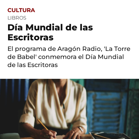
CULTURA
S
a
LIBROS
l
Día Mundial de las
t
o
Escritoras
a
c
El programa de Aragón Radio, 'La Torre
o
n
de Babel' conmemora el Día Mundial
t
de las Escritoras
e
n
i
d
o