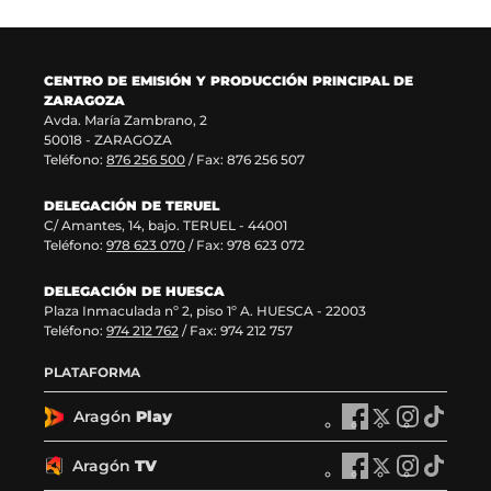
u
t
n
v
e
a
u
a
v
n
e
v
a
a
v
e
CENTRO DE EMISIÓN Y PRODUCCIÓN PRINCIPAL DE
v
)
a
n
ZARAGOZA
e
v
t
Avda. María Zambrano, 2
n
e
a
50018 - ZARAGOZA
t
n
n
Teléfono:
876 256 500
/ Fax: 876 256 507
a
t
a
n
a
)
DELEGACIÓN DE TERUEL
a
n
C/ Amantes, 14, bajo. TERUEL - 44001
)
a
Teléfono:
978 623 070
/ Fax: 978 623 072
)
DELEGACIÓN DE HUESCA
Plaza Inmaculada nº 2, piso 1º A. HUESCA - 22003
Teléfono:
974 212 762
/ Fax: 974 212 757
PLATAFORMA
Aragón
Play
A
A
A
A
r
r
r
r
a
a
a
a
Aragón
TV
A
A
A
A
g
g
g
g