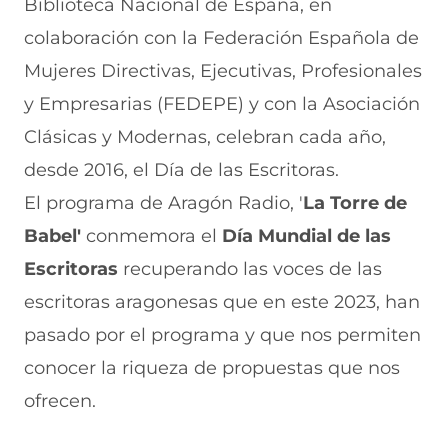
Biblioteca Nacional de España, en
o
s
a
g
l
o
A
b
r
(
colaboración con la Federación Española de
k
p
r
a
s
(
p
e
m
e
Mujeres Directivas, Ejecutivas, Profesionales
s
(
e
(
a
e
s
n
s
b
y Empresarias (FEDEPE) y con la Asociación
a
e
u
e
r
Clásicas y Modernas, celebran cada año,
b
a
n
a
e
r
b
a
b
e
desde 2016, el Día de las Escritoras.
e
r
n
r
n
e
e
u
e
u
El programa de Aragón Radio, '
La Torre de
n
e
e
e
n
Babel'
u
n
conmemora el
v
n
a
Día Mundial de las
n
u
a
u
n
Escritoras
recuperando las voces de las
a
n
v
n
u
n
a
e
a
e
escritoras aragonesas que en este 2023, han
u
n
n
n
v
e
u
t
u
a
pasado por el programa y que nos permiten
v
e
a
e
v
conocer la riqueza de propuestas que nos
a
v
n
v
e
v
a
a
a
n
ofrecen.
e
v
)
v
t
n
e
e
a
t
n
n
n