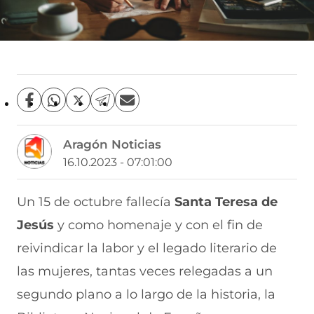
C
C
C
C
C
o
o
o
o
o
m
m
m
m
m
Aragón Noticias
p
p
p
p
p
a
a
a
a
a
16.10.2023 - 07:01:00
r
r
r
r
r
t
t
t
t
t
i
i
i
i
i
Un 15 de octubre fallecía
Santa Teresa de
r
r
r
r
r
Jesús
y como homenaje y con el fin de
e
p
p
p
p
n
o
o
o
o
reivindicar la labor y el legado literario de
F
r
r
r
r
a
W
X
T
E
las mujeres, tantas veces relegadas a un
c
h
(
e
m
e
a
s
l
a
segundo plano a lo largo de la historia, la
b
t
e
e
i