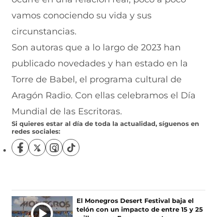
vamos conociendo su vida y sus
circunstancias.
Son autoras que a lo largo de 2023 han
publicado novedades y han estado en la
Torre de Babel, el programa cultural de
Aragón Radio. Con ellas celebramos el Día
Mundial de las Escritoras.
Si quieres estar al día de toda la actualidad, síguenos en
redes sociales:
S
S
S
S
í
í
í
í
g
g
g
g
u
u
u
u
e
e
e
e
n
n
n
n
Ú
El Monegros Desert Festival baja el
o
o
o
o
telón con un impacto de entre 15 y 25
L
s
s
s
s