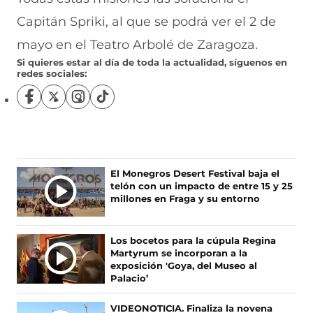
Capitán Spriki, al que se podrá ver el 2 de
mayo en el Teatro Arbolé de Zaragoza.
Si quieres estar al día de toda la actualidad, síguenos en
redes sociales:
S
S
S
S
í
í
í
í
g
g
g
g
u
u
u
u
e
e
e
e
n
n
n
n
Ú
El Monegros Desert Festival baja el
o
o
o
o
telón con un impacto de entre 15 y 25
L
s
s
s
s
millones en Fraga y su entorno
T
e
e
e
e
I
n
n
n
n
F
X
I
T
M
Los bocetos para la cúpula Regina
a
(
n
i
A
Martyrum se incorporan a la
c
s
s
k
S
exposición 'Goya, del Museo al
e
e
t
T
Palacio’
N
b
a
a
o
O
o
b
g
k
VIDEONOTICIA. Finaliza la novena