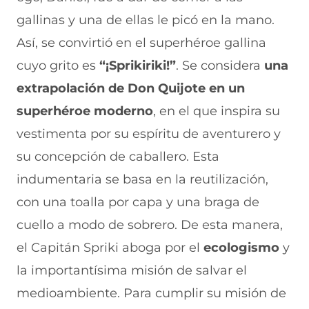
n
o
o
o
o
gallinas y una de ellas le picó en la mano.
F
r
r
r
r
a
W
X
T
E
Así, se convirtió en el superhéroe gallina
c
h
(
e
m
e
a
s
l
a
cuyo grito es
“¡Sprikiriki!”
. Se considera
una
b
t
e
e
i
extrapolación de Don Quijote en un
o
s
a
g
l
o
A
b
r
(
superhéroe moderno
, en el que inspira su
k
p
r
a
s
(
p
e
m
e
vestimenta por su espíritu de aventurero y
s
(
e
(
a
e
s
n
s
b
su concepción de caballero. Esta
a
e
u
e
r
indumentaria se basa en la reutilización,
b
a
n
a
e
r
b
a
b
e
con una toalla por capa y una braga de
e
r
n
r
n
e
e
u
e
u
cuello a modo de sobrero. De esta manera,
n
e
e
e
n
el Capitán Spriki aboga por el
u
n
v
n
a
ecologismo
y
n
u
a
u
n
la importantísima misión de salvar el
a
n
v
n
u
n
a
e
a
e
medioambiente. Para cumplir su misión de
u
n
n
n
v