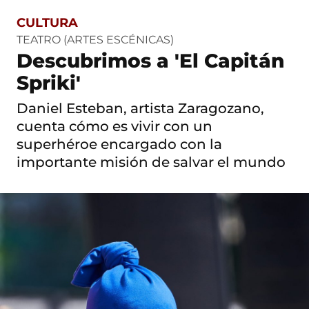
CULTURA
S
a
TEATRO (ARTES ESCÉNICAS)
l
Descubrimos a 'El Capitán
t
o
Spriki'
a
c
Daniel Esteban, artista Zaragozano,
o
n
cuenta cómo es vivir con un
t
superhéroe encargado con la
e
n
importante misión de salvar el mundo
i
d
o