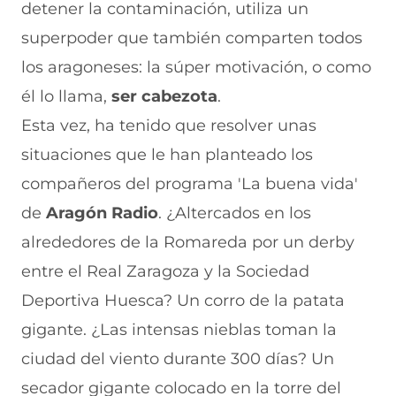
e
u
t
u
a
detener la contaminación, utiliza un
v
e
a
e
v
superpoder que también comparten todos
a
v
n
v
e
v
a
a
a
n
los aragoneses: la súper motivación, o como
e
v
)
v
t
n
e
e
a
él lo llama,
ser cabezota
.
t
n
n
n
a
t
t
a
Esta vez, ha tenido que resolver unas
n
a
a
)
situaciones que le han planteado los
a
n
n
)
a
a
compañeros del programa 'La buena vida'
)
)
de
Aragón Radio
. ¿Altercados en los
alrededores de la Romareda por un derby
entre el Real Zaragoza y la Sociedad
Deportiva Huesca? Un corro de la patata
gigante. ¿Las intensas nieblas toman la
ciudad del viento durante 300 días? Un
secador gigante colocado en la torre del