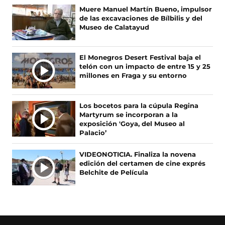
F
X
I
T
M
Muere Manuel Martín Bueno, impulsor
a
(
n
i
A
de las excavaciones de Bílbilis y del
c
s
s
k
S
Museo de Calatayud
e
e
t
T
N
b
a
a
o
O
o
b
g
k
El Monegros Desert Festival baja el
T
o
r
r
(
telón con un impacto de entre 15 y 25
I
k
e
a
s
millones en Fraga y su entorno
(
e
m
e
C
s
n
(
a
I
e
u
s
b
A
Los bocetos para la cúpula Regina
a
n
e
r
Martyrum se incorporan a la
S
b
a
a
e
exposición 'Goya, del Museo al
r
n
b
e
Palacio’
e
u
r
n
e
e
e
u
VIDEONOTICIA. Finaliza la novena
n
v
e
n
edición del certamen de cine exprés
u
a
n
a
Belchite de Película
n
v
u
n
a
e
n
u
n
n
a
e
u
t
n
v
e
a
u
a
v
n
e
v