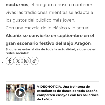
nocturnos
, el programa busca mantener
vivas las tradiciones mientras se adapta a
los gustos del público más joven.
Con una mezcla de lo clásico y lo actual,
Alcañiz se convierte en septiembre en el
gran escenario festivo del Bajo Aragón
.
Si quieres estar al día de toda la actualidad, síguenos en
redes sociales:
S
S
S
S
í
í
í
í
g
g
g
g
u
u
u
u
e
e
e
e
n
n
n
n
Ú
VIDEONOTICIA. Una treintena de
o
o
o
o
estudiantes de danza de toda España
L
s
s
s
s
comparten ensayos con los bailarines
T
e
e
e
e
de LaMov
I
n
n
n
n