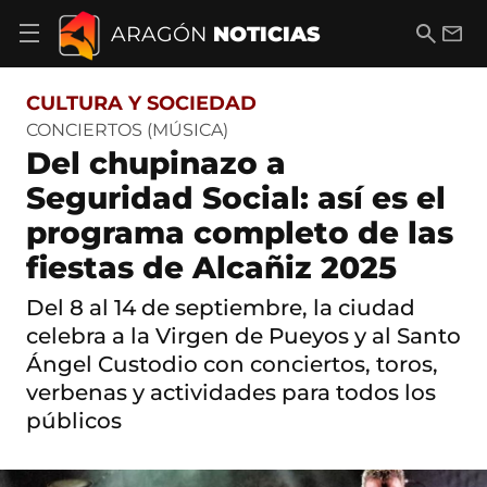
S
a
B
E
ARAGÓN
NOTICIAS
A
l
u
m
b
t
s
a
r
o
c
i
i
CULTURA Y SOCIEDAD
a
a
l
r
c
r
CONCIERTOS (MÚSICA)
m
o
Del chupinazo a
e
n
n
t
Seguridad Social: así es el
ú
e
d
programa completo de las
n
e
i
n
fiestas de Alcañiz 2025
d
a
o
v
Del 8 al 14 de septiembre, la ciudad
e
celebra a la Virgen de Pueyos y al Santo
g
a
Ángel Custodio con conciertos, toros,
c
verbenas y actividades para todos los
i
ó
públicos
n