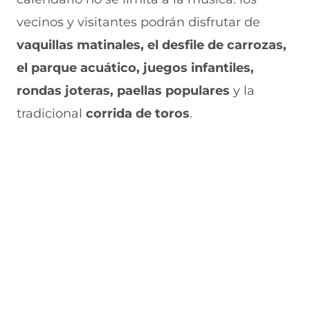
a
n
v
n
u
n
a
e
a
e
vecinos y visitantes podrán disfrutar de
u
n
n
n
v
e
u
t
u
a
vaquillas matinales, el desfile de carrozas,
v
e
a
e
v
el parque acuático, juegos infantiles,
a
v
n
v
e
v
a
a
a
n
rondas joteras, paellas populares
y la
e
v
)
v
t
n
e
e
a
tradicional
corrida de toros
.
t
n
n
n
a
t
t
a
n
a
a
)
a
n
n
)
a
a
)
)