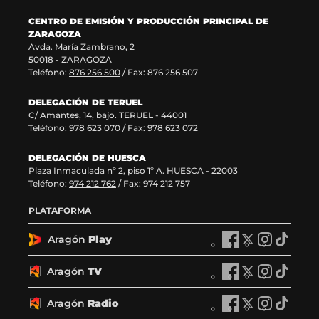
a
a
v
e
CENTRO DE EMISIÓN Y PRODUCCIÓN PRINCIPAL DE
v
)
a
n
ZARAGOZA
e
v
t
Avda. María Zambrano, 2
n
e
a
50018 - ZARAGOZA
t
n
n
Teléfono:
876 256 500
/ Fax: 876 256 507
a
t
a
n
a
)
DELEGACIÓN DE TERUEL
a
n
C/ Amantes, 14, bajo. TERUEL - 44001
)
a
Teléfono:
978 623 070
/ Fax: 978 623 072
)
DELEGACIÓN DE HUESCA
Plaza Inmaculada nº 2, piso 1º A. HUESCA - 22003
Teléfono:
974 212 762
/ Fax: 974 212 757
PLATAFORMA
Aragón
Play
A
A
A
A
r
r
r
r
a
a
a
a
Aragón
TV
A
A
A
A
g
g
g
g
r
r
r
r
ó
ó
ó
ó
a
a
a
a
Aragón
Radio
n
A
n
A
n
A
n
A
g
g
g
g