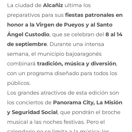
i
i
i
i
i
La ciudad de
Alcañiz
ultima los
r
r
r
r
r
preparativos para sus
fiestas patronales en
e
p
p
p
p
n
o
o
o
o
honor a la Virgen de Pueyos y al Santo
F
r
r
r
r
a
W
X
T
E
Ángel Custodio
, que se celebran del
8 al 14
c
h
(
e
m
e
a
s
l
a
de septiembre
. Durante una intensa
b
t
e
e
i
semana, el municipio bajoaragonés
o
s
a
g
l
o
A
b
r
(
combinará
tradición, música y diversión
,
k
p
r
a
s
(
p
e
m
e
con un programa diseñado para todos los
s
(
e
(
a
e
s
n
s
b
públicos.
a
e
u
e
r
Los grandes atractivos de esta edición son
b
a
n
a
e
r
b
a
b
e
los conciertos de
Panorama City, La Misión
e
r
n
r
n
e
e
u
e
u
y Seguridad Social
, que pondrán el broche
n
e
e
e
n
musical a las noches festivas. Pero el
u
n
v
n
a
n
u
a
u
n
calendario no se limita a la música: los