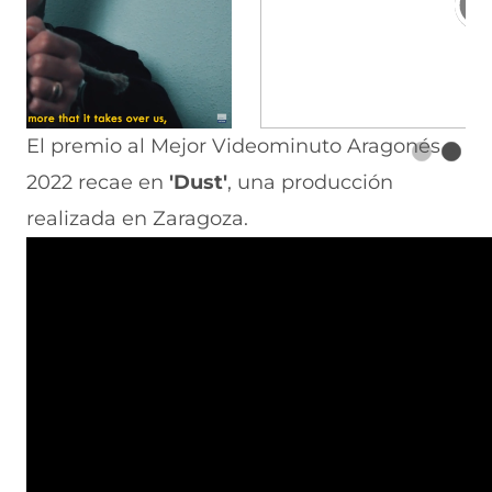
El premio al Mejor Videominuto Aragonés
2022 recae en
'Dust'
, una producción
realizada en Zaragoza.