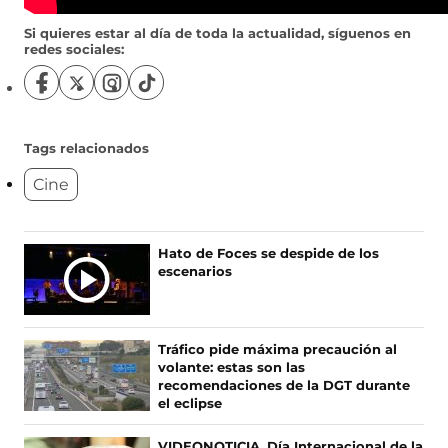
Si quieres estar al día de toda la actualidad, síguenos en
redes sociales:
S
S
S
S
í
í
í
í
g
g
g
g
u
u
u
u
Tags relacionados
e
e
e
e
Cine
n
n
n
n
o
o
o
o
s
s
s
s
e
e
e
e
Ú
Hato de Foces se despide de los
n
n
n
n
escenarios
L
F
X
I
T
T
a
(
n
i
c
s
s
k
I
e
e
t
T
M
Tráfico pide máxima precaución al
b
a
a
o
A
volante: estas son las
o
b
g
k
S
recomendaciones de la DGT durante
o
r
r
(
el eclipse
N
k
e
a
s
O
(
e
m
e
VIDEONOTICIA. Día Internacional de la