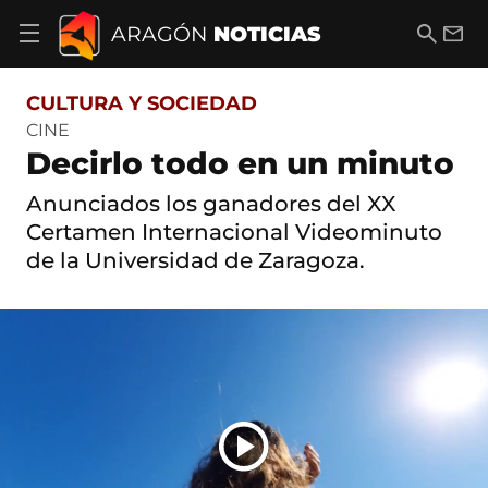
S
a
B
E
ARAGÓN
NOTICIAS
A
l
u
m
b
t
s
a
r
o
c
i
i
CULTURA Y SOCIEDAD
a
a
l
r
c
r
CINE
m
o
Decirlo todo en un minuto
e
n
n
t
ú
Anunciados los ganadores del XX
e
d
n
Certamen Internacional Videominuto
e
i
de la Universidad de Zaragoza.
n
d
a
o
v
e
g
a
c
i
ó
n