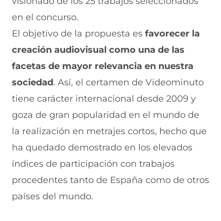
visionado de los 25 trabajos seleccionados
b
t
e
e
i
en el concurso.
o
s
a
g
l
o
A
b
r
(
El objetivo de la propuesta es
favorecer la
k
p
r
a
s
(
p
e
m
e
creación audiovisual como una de las
s
(
e
(
a
e
s
n
s
b
facetas de mayor relevancia en nuestra
a
e
u
e
r
sociedad
. Así, el certamen de Videominuto
b
a
n
a
e
r
b
a
b
e
tiene carácter internacional desde 2009 y
e
r
n
r
n
e
e
u
e
u
goza de gran popularidad en el mundo de
n
e
e
e
n
la realización en metrajes cortos, hecho que
u
n
v
n
a
n
u
a
u
n
ha quedado demostrado en los elevados
a
n
v
n
u
n
a
e
a
e
índices de participación con trabajos
u
n
n
n
v
e
u
t
u
a
procedentes tanto de España como de otros
v
e
a
e
v
países del mundo.
a
v
n
v
e
v
a
a
a
n
e
v
)
v
t