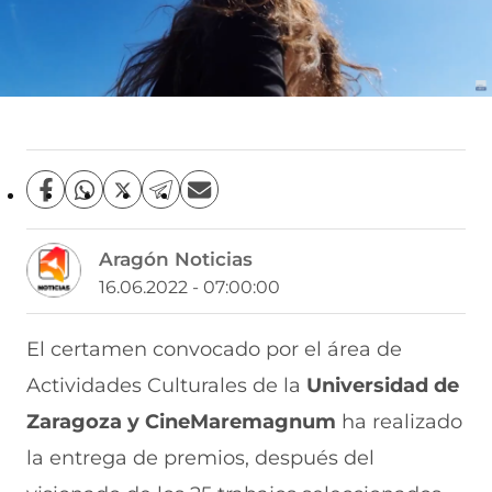
C
C
C
C
C
o
o
o
o
o
m
m
m
m
m
Aragón Noticias
p
p
p
p
p
a
a
a
a
a
16.06.2022 - 07:00:00
r
r
r
r
r
t
t
t
t
t
i
i
i
i
i
El certamen convocado por el área de
r
r
r
r
r
Actividades Culturales de la
Universidad de
e
p
p
p
p
n
o
o
o
o
Zaragoza y CineMaremagnum
ha realizado
F
r
r
r
r
a
W
X
T
E
la entrega de premios, después del
c
h
(
e
m
e
a
s
l
a