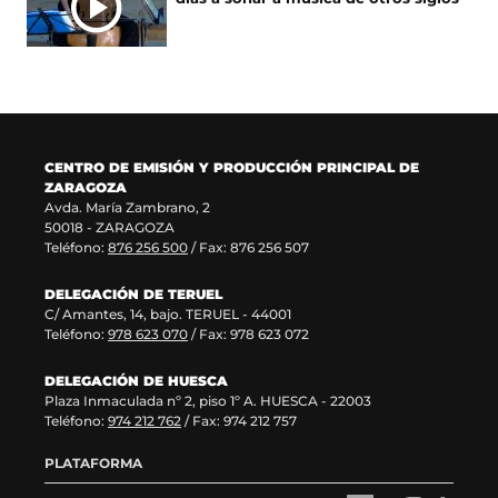
n
n
a
e
u
t
n
v
e
a
u
a
v
n
e
v
a
a
v
e
v
)
a
n
e
v
t
n
e
a
CENTRO DE EMISIÓN Y PRODUCCIÓN PRINCIPAL DE
t
n
n
ZARAGOZA
a
t
a
Avda. María Zambrano, 2
n
a
)
50018 - ZARAGOZA
a
n
Teléfono:
876 256 500
/ Fax: 876 256 507
)
a
)
DELEGACIÓN DE TERUEL
C/ Amantes, 14, bajo. TERUEL - 44001
Teléfono:
978 623 070
/ Fax: 978 623 072
DELEGACIÓN DE HUESCA
Plaza Inmaculada nº 2, piso 1º A. HUESCA - 22003
Teléfono:
974 212 762
/ Fax: 974 212 757
PLATAFORMA