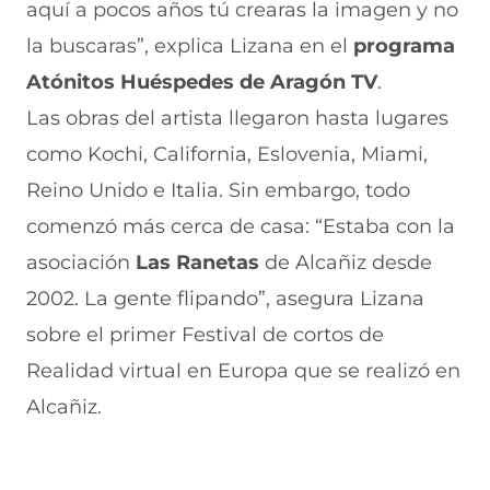
aquí a pocos años tú crearas la imagen y no
o
s
a
g
l
o
A
b
r
(
la buscaras”, explica Lizana en el
programa
k
p
r
a
s
(
p
e
m
e
Atónitos Huéspedes de Aragón TV
.
s
(
e
(
a
e
s
n
s
b
Las obras del artista llegaron hasta lugares
a
e
u
e
r
como Kochi, California, Eslovenia, Miami,
b
a
n
a
e
r
b
a
b
e
Reino Unido e Italia. Sin embargo, todo
e
r
n
r
n
e
e
u
e
u
comenzó más cerca de casa: “Estaba con la
n
e
e
e
n
asociación
u
n
v
Las Ranetas
n
a
de Alcañiz desde
n
u
a
u
n
2002. La gente flipando”, asegura Lizana
a
n
v
n
u
n
a
e
a
e
sobre el primer Festival de cortos de
u
n
n
n
v
e
u
t
u
a
Realidad virtual en Europa que se realizó en
v
e
a
e
v
Alcañiz.
a
v
n
v
e
v
a
a
a
n
e
v
)
v
t
n
e
e
a
t
n
n
n