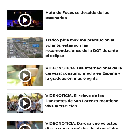
s
s
s
s
e
e
e
e
Ú
Hato de Foces se despide de los
n
n
n
n
escenarios
L
F
X
I
T
T
a
(
n
i
c
s
s
k
I
e
e
t
T
M
Tráfico pide máxima precaución al
b
a
a
o
A
volante: estas son las
o
b
g
k
S
recomendaciones de la DGT durante
o
r
r
(
el eclipse
N
k
e
a
s
O
(
e
m
e
VIDEONOTICIA. Día Internacional de la
s
n
(
a
T
cerveza: consumo medio en España y
e
u
s
b
I
la graduación más elegida
a
n
e
r
C
b
a
a
e
I
r
n
b
e
A
VIDENOTICIA. El relevo de los
e
u
r
n
Danzantes de San Lorenzo mantiene
S
e
e
e
u
viva la tradición
n
v
e
n
u
a
n
a
n
v
u
n
VIDEONOTICIA. Daroca vuelve estos
a
e
n
u
días a sonar a música de otros siglos