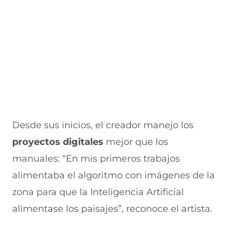
a
t
t
a
n
a
a
)
a
n
n
)
a
a
)
)
Desde sus inicios, el creador manejo los
proyectos digitales
mejor que los
manuales: “En mis primeros trabajos
alimentaba el algoritmo con imágenes de la
zona para que la Inteligencia Artificial
alimentase los paisajes”, reconoce el artista.