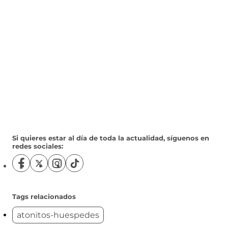
Si quieres estar al día de toda la actualidad, síguenos en
redes sociales:
S
S
S
S
í
í
í
í
g
g
g
g
u
u
u
u
Tags relacionados
e
e
e
e
atonitos-huespedes
n
n
n
n
o
o
o
o