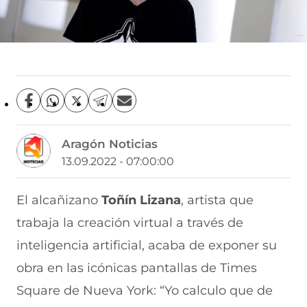
C
C
C
C
C
o
o
o
o
o
m
m
m
m
m
Aragón Noticias
p
p
p
p
p
a
a
a
a
a
13.09.2022 - 07:00:00
r
r
r
r
r
t
t
t
t
t
i
i
i
i
i
El alcañizano
Toñín Lizana
, artista que
r
r
r
r
r
trabaja la creación virtual a través de
e
p
p
p
p
n
o
o
o
o
inteligencia artificial, acaba de exponer su
F
r
r
r
r
a
W
X
T
E
obra en las icónicas pantallas de Times
c
h
(
e
m
e
a
s
l
a
Square de Nueva York: “Yo calculo que de
b
t
e
e
i