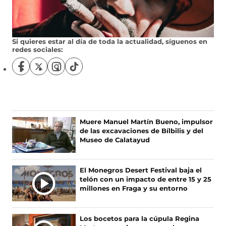
Si quieres estar al día de toda la actualidad, síguenos en
redes sociales:
S
S
S
S
í
í
í
í
g
g
g
g
u
u
u
u
e
e
e
e
n
n
n
n
Ú
Muere Manuel Martín Bueno, impulsor
o
o
o
o
de las excavaciones de Bílbilis y del
L
s
s
s
s
Museo de Calatayud
T
e
e
e
e
I
n
n
n
n
F
X
I
T
M
El Monegros Desert Festival baja el
a
(
n
i
A
telón con un impacto de entre 15 y 25
c
s
s
k
S
millones en Fraga y su entorno
e
e
t
T
N
b
a
a
o
O
o
b
g
k
Los bocetos para la cúpula Regina
T
o
r
r
(