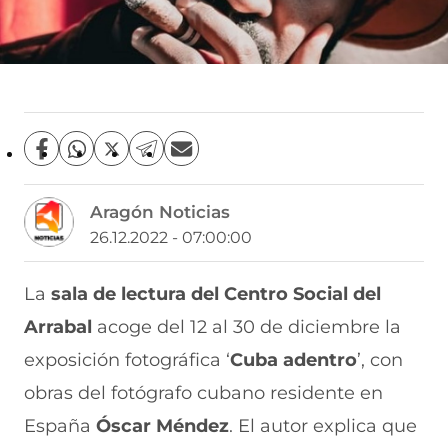
C
C
C
C
C
o
o
o
o
o
m
m
m
m
m
Aragón Noticias
p
p
p
p
p
a
a
a
a
a
26.12.2022 - 07:00:00
r
r
r
r
r
t
t
t
t
t
i
i
i
i
i
La
sala de lectura del Centro Social del
r
r
r
r
r
Arrabal
acoge del 12 al 30 de diciembre la
e
p
p
p
p
n
o
o
o
o
exposición fotográfica ‘
Cuba adentro
’, con
F
r
r
r
r
a
W
X
T
E
obras del fotógrafo cubano residente en
c
h
(
e
m
e
a
s
l
a
España
Óscar Méndez
. El autor explica que
b
t
e
e
i