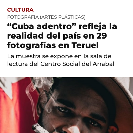
CULTURA
S
a
FOTOGRAFÍA (ARTES PLÁSTICAS)
l
“Cuba adentro” refleja la
t
o
realidad del país en 29
a
c
fotografías en Teruel
o
n
La muestra se expone en la sala de
t
lectura del Centro Social del Arrabal
e
n
i
d
o