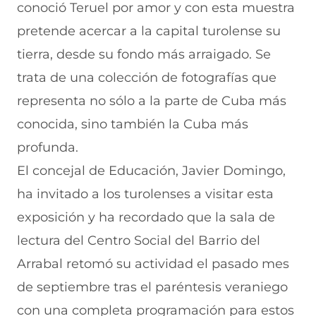
conoció Teruel por amor y con esta muestra
o
s
a
g
l
o
A
b
r
(
pretende acercar a la capital turolense su
k
p
r
a
s
(
p
e
m
e
tierra, desde su fondo más arraigado. Se
s
(
e
(
a
e
s
n
s
b
trata de una colección de fotografías que
a
e
u
e
r
representa no sólo a la parte de Cuba más
b
a
n
a
e
r
b
a
b
e
conocida, sino también la Cuba más
e
r
n
r
n
e
e
u
e
u
profunda.
n
e
e
e
n
El concejal de Educación, Javier Domingo,
u
n
v
n
a
n
u
a
u
n
ha invitado a los turolenses a visitar esta
a
n
v
n
u
n
a
e
a
e
exposición y ha recordado que la sala de
u
n
n
n
v
e
u
t
u
a
lectura del Centro Social del Barrio del
v
e
a
e
v
Arrabal retomó su actividad el pasado mes
a
v
n
v
e
v
a
a
a
n
de septiembre tras el paréntesis veraniego
e
v
)
v
t
n
e
e
a
con una completa programación para estos