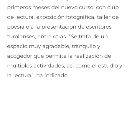
t
n
n
n
a
t
t
a
primeros meses del nuevo curso, con club
n
a
a
)
de lectura, exposición fotográfica, taller de
a
n
n
)
a
a
poesía o a la presentación de escritores
)
)
turolenses, entre otras. “Se trata de un
espacio muy agradable, tranquilo y
acogedor que permite la realización de
múltiples actividades, así como el estudio y
la lectura”, ha indicado.