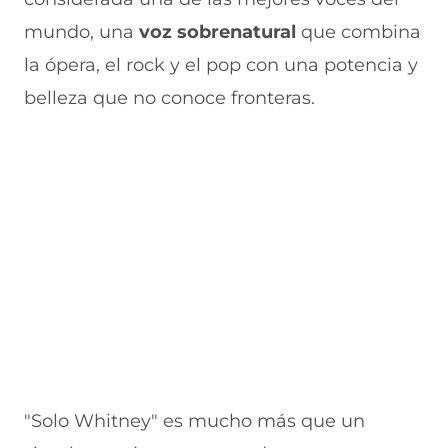
a
n
v
n
u
n
a
e
a
e
mundo, una
voz sobrenatural
que combina
u
n
n
n
v
e
u
t
u
a
la ópera, el rock y el pop con una potencia y
v
e
a
e
v
belleza que no conoce fronteras.
a
v
n
v
e
v
a
a
a
n
e
v
)
v
t
n
e
e
a
t
n
n
n
a
t
t
a
n
a
a
)
a
n
n
)
a
a
)
)
"Solo Whitney" es mucho más que un