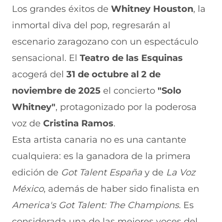
i
i
i
i
i
Los grandes éxitos de
Whitney Houston
, la
r
r
r
r
r
inmortal diva del pop, regresarán al
e
p
p
p
p
n
o
o
o
o
escenario zaragozano con un espectáculo
F
r
r
r
r
a
W
X
T
E
sensacional. El
Teatro de las Esquinas
c
h
(
e
m
e
a
s
l
a
acogerá del
31 de octubre al 2 de
b
t
e
e
i
noviembre de 2025
el concierto
"Solo
o
s
a
g
l
o
A
b
r
(
Whitney"
, protagonizado por la poderosa
k
p
r
a
s
(
p
e
m
e
voz de
Cristina Ramos
.
s
(
e
(
a
e
s
n
s
b
Esta artista canaria no es una cantante
a
e
u
e
r
cualquiera: es la ganadora de la primera
b
a
n
a
e
r
b
a
b
e
edición de
Got Talent España
y de
La Voz
e
r
n
r
n
e
e
u
e
u
México
, además de haber sido finalista en
n
e
e
e
n
America's Got Talent: The Champions
u
n
v
n
a
. Es
n
u
a
u
n
considerada una de las mejores voces del