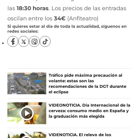
las
18:30 horas
. Los precios de las entradas
oscilan entre los
34€
(Anfiteatro)
Si quieres estar al día de toda la actualidad, síguenos en
redes sociales:
S
S
S
S
í
í
í
í
g
g
g
g
u
u
u
u
e
e
e
e
n
n
n
n
Ú
Tráfico pide máxima precaución al
o
o
o
o
volante: estas son las
L
s
s
s
s
recomendaciones de la DGT durante
T
e
e
e
e
el eclipse
I
n
n
n
n
F
X
I
T
M
VIDEONOTICIA. Día Internacional de la
a
(
n
i
A
cerveza: consumo medio en España y
c
s
s
k
S
la graduación más elegida
e
e
t
T
N
b
a
a
o
O
o
b
g
k
VIDENOTICIA. El relevo de los
T
o
r
r
(