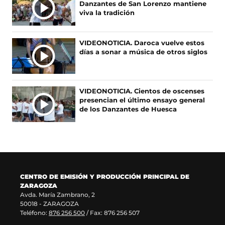
Danzantes de San Lorenzo mantiene
I
k
e
a
s
viva la tradición
(
e
m
e
C
s
n
(
a
I
e
u
s
b
A
VIDEONOTICIA. Daroca vuelve estos
a
n
e
r
días a sonar a música de otros siglos
S
b
a
a
e
r
n
b
e
e
u
r
n
e
e
e
u
VIDEONOTICIA. Cientos de oscenses
n
v
e
n
presencian el último ensayo general
u
a
n
a
de los Danzantes de Huesca
n
v
u
n
a
e
n
u
n
n
a
e
u
t
n
v
e
a
u
a
v
n
e
v
a
a
v
e
CENTRO DE EMISIÓN Y PRODUCCIÓN PRINCIPAL DE
v
)
a
n
ZARAGOZA
e
v
t
Avda. María Zambrano, 2
n
e
a
50018 - ZARAGOZA
t
n
n
Teléfono:
876 256 500
/ Fax: 876 256 507
a
t
a