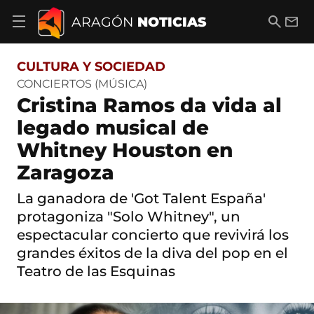
S
a
B
E
ARAGÓN
NOTICIAS
A
l
u
m
b
t
s
a
r
o
c
i
i
CULTURA Y SOCIEDAD
a
a
l
r
c
r
CONCIERTOS (MÚSICA)
m
o
Cristina Ramos da vida al
e
n
n
t
legado musical de
ú
e
d
Whitney Houston en
n
e
i
n
Zaragoza
d
a
o
v
La ganadora de 'Got Talent España'
e
protagoniza "Solo Whitney", un
g
a
espectacular concierto que revivirá los
c
grandes éxitos de la diva del pop en el
i
ó
Teatro de las Esquinas
n