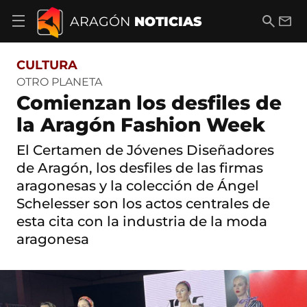
S
a
B
E
ARAGÓN
NOTICIAS
A
l
u
m
b
t
s
a
r
o
c
i
i
CULTURA
a
a
l
r
c
r
OTRO PLANETA
m
o
Comienzan los desfiles de
e
n
n
t
la Aragón Fashion Week
ú
e
d
n
El Certamen de Jóvenes Diseñadores
e
i
n
de Aragón, los desfiles de las firmas
d
a
o
aragonesas y la colección de Ángel
v
e
Schelesser son los actos centrales de
g
esta cita con la industria de la moda
a
c
aragonesa
i
ó
n