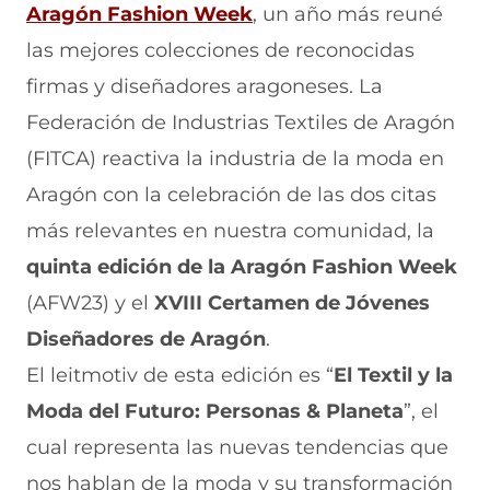
(
Aragón Fashion Week
, un año más reuné
e
p
p
p
p
n
o
o
o
o
s
las mejores colecciones de reconocidas
F
r
r
r
r
a
W
X
T
E
e
firmas y diseñadores aragoneses. La
c
h
(
e
m
e
a
s
l
a
a
Federación de Industrias Textiles de Aragón
b
t
e
e
i
b
(FITCA) reactiva la industria de la moda en
o
s
a
g
l
o
A
b
r
(
r
Aragón con la celebración de las dos citas
k
p
r
a
s
(
p
e
m
e
e
más relevantes en nuestra comunidad, la
s
(
e
(
a
e
s
n
s
b
e
quinta edición de la
Aragón Fashion Week
a
e
u
e
r
n
(AFW23) y el
XVIII Certamen de Jóvenes
b
a
n
a
e
r
b
a
b
e
u
Diseñadores de Aragón
.
e
r
n
r
n
e
e
u
e
u
n
El leitmotiv de esta edición es “
El Textil y la
n
e
e
e
n
a
Moda del Futuro: Personas & Planeta
u
n
v
n
a
”, el
n
u
a
u
n
n
cual representa las nuevas tendencias que
a
n
v
n
u
n
a
e
a
e
u
nos hablan de la moda y su transformación