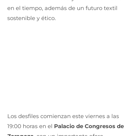
u
n
n
n
v
e
u
t
u
a
e
en el tiempo, además de un futuro textil
v
e
a
e
v
v
sostenible y ético.
a
v
n
v
e
v
a
a
a
n
a
e
v
)
v
t
n
e
e
a
v
t
n
n
n
a
t
t
a
e
n
a
a
)
n
a
n
n
)
a
a
t
)
)
a
n
a
)
Los desfiles comienzan este viernes a las
19:00 horas en el
Palacio de Congresos de