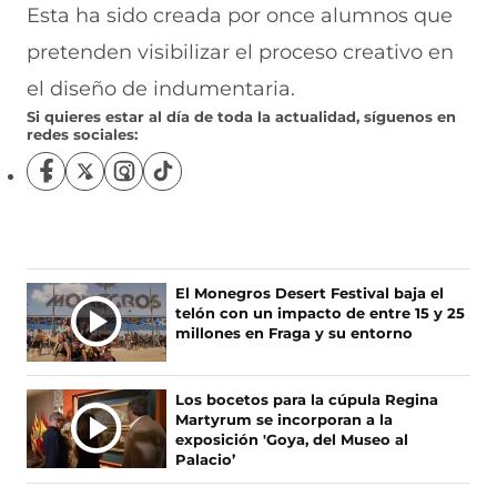
Esta ha sido creada por once alumnos que
pretenden visibilizar el proceso creativo en
el diseño de indumentaria.
Si quieres estar al día de toda la actualidad, síguenos en
redes sociales:
S
S
S
S
í
í
í
í
g
g
g
g
u
u
u
u
e
e
e
e
n
n
n
n
Ú
El Monegros Desert Festival baja el
o
o
o
o
telón con un impacto de entre 15 y 25
L
s
s
s
s
millones en Fraga y su entorno
T
e
e
e
e
I
n
n
n
n
F
X
I
T
M
Los bocetos para la cúpula Regina
a
(
n
i
A
Martyrum se incorporan a la
c
s
s
k
S
exposición 'Goya, del Museo al
e
e
t
T
Palacio’
N
b
a
a
o
O
o
b
g
k