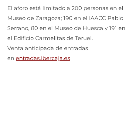
El aforo está limitado a 200 personas en el
Museo de Zaragoza; 190 en el IAACC Pablo
Serrano, 80 en el Museo de Huesca y 191 en
el Edificio Carmelitas de Teruel.
Venta anticipada de entradas
(
en
entradas.ibercaja.es
s
e
a
b
r
e
e