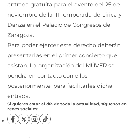
entrada gratuita para el evento del 25 de
n
noviembre de la III Temporada de Lírica y
a
Danza en el Palacio de Congresos de
)
Zaragoza.
Para poder ejercer este derecho deberán
presentarlas en el primer concierto que
asistan. La organización del MÚVER se
pondrá en contacto con ellos
posteriormente, para facilitarles dicha
entrada.
Si quieres estar al día de toda la actualidad, síguenos en
redes sociales:
S
S
S
S
í
í
í
í
g
g
g
g