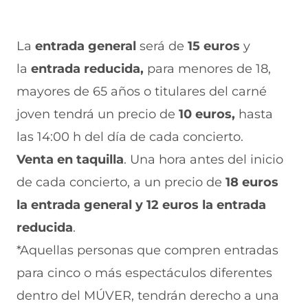
n
u
La
entrada general
será de
15 euros
y
n
la
entrada reducida,
para menores de 18,
a
mayores de 65 años o titulares del carné
n
joven tendrá un precio de
10 euros,
hasta
u
las 14:00 h del día de cada concierto.
e
Venta en taquilla
. Una hora antes del inicio
v
de cada concierto, a un precio de
18 euros
a
la entrada general y 12 euros la entrada
v
reducida
.
e
*Aquellas personas que compren entradas
n
para cinco o más espectáculos diferentes
t
dentro del MÚVER, tendrán derecho a una
a