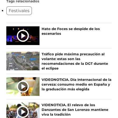
u
u
u
u
Tags relacionados
e
e
e
e
Festivales
n
n
n
n
o
o
o
o
s
s
s
s
e
e
e
e
Ú
Hato de Foces se despide de los
n
n
n
n
escenarios
L
F
X
I
T
T
a
(
n
i
c
s
s
k
I
e
e
t
T
M
Tráfico pide máxima precaución al
b
a
a
o
A
volante: estas son las
o
b
g
k
S
recomendaciones de la DGT durante
o
r
r
(
el eclipse
N
k
e
a
s
O
(
e
m
e
VIDEONOTICIA. Día Internacional de la
s
n
(
a
T
cerveza: consumo medio en España y
e
u
s
b
I
la graduación más elegida
a
n
e
r
C
b
a
a
e
I
r
n
b
e
A
VIDENOTICIA. El relevo de los
e
u
r
n
Danzantes de San Lorenzo mantiene
S
e
e
e
u
viva la tradición
n
v
e
n