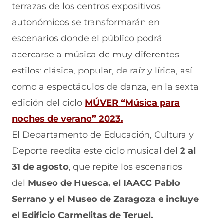
terrazas de los centros expositivos
e
p
p
p
p
n
o
o
o
o
autonómicos se transformarán en
F
r
r
r
r
a
W
X
T
E
escenarios donde el público podrá
c
h
(
e
m
e
a
s
l
a
acercarse a música de muy diferentes
b
t
e
e
i
estilos: clásica, popular, de raíz y lírica, así
o
s
a
g
l
o
A
b
r
(
como a espectáculos de danza, en la sexta
k
p
r
a
s
(
p
e
m
e
edición del ciclo
MÚVER “Música para
s
(
e
(
a
e
s
n
s
b
noches de verano” 2023.
a
e
u
e
r
El Departamento de Educación, Cultura y
b
a
n
a
e
r
b
a
b
e
Deporte reedita este ciclo musical del
2 al
e
r
n
r
n
e
e
u
e
u
31 de agosto
, que repite los escenarios
n
e
e
e
n
del
u
Museo de Huesca, el IAACC Pablo
n
v
n
a
n
u
a
u
n
Serrano y el Museo de Zaragoza e incluye
a
n
v
n
u
n
a
e
a
e
el Edificio Carmelitas de Teruel.