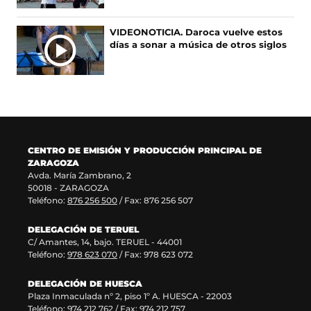
u
a
n
a
n
v
u
n
VIDEONOTICIA. Daroca vuelve estos
a
e
n
u
días a sonar a música de otros siglos
n
n
a
e
u
t
n
v
e
a
u
a
v
n
e
v
a
a
v
e
v
)
a
n
e
v
t
n
e
a
CENTRO DE EMISIÓN Y PRODUCCIÓN PRINCIPAL DE
t
n
n
ZARAGOZA
a
t
a
Avda. María Zambrano, 2
n
a
)
50018 - ZARAGOZA
a
n
Teléfono:
876 256 500
/ Fax: 876 256 507
)
a
)
DELEGACIÓN DE TERUEL
C/ Amantes, 14, bajo. TERUEL - 44001
Teléfono:
978 623 070
/ Fax: 978 623 072
DELEGACIÓN DE HUESCA
Plaza Inmaculada nº 2, piso 1º A. HUESCA - 22003
Teléfono:
974 212 762
/ Fax: 974 212 757