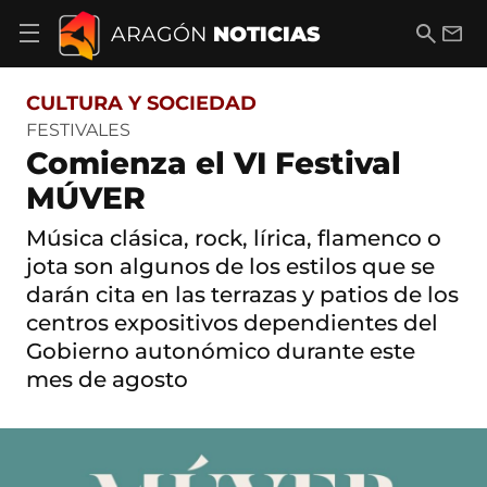
S
a
B
E
ARAGÓN
NOTICIAS
A
l
u
m
b
t
s
a
r
o
c
i
i
CULTURA Y SOCIEDAD
a
a
l
r
c
r
FESTIVALES
m
o
Comienza el VI Festival
e
n
n
t
MÚVER
ú
e
d
n
Música clásica, rock, lírica, flamenco o
e
i
n
jota son algunos de los estilos que se
d
a
o
darán cita en las terrazas y patios de los
v
e
centros expositivos dependientes del
g
Gobierno autonómico durante este
a
c
mes de agosto
i
ó
n