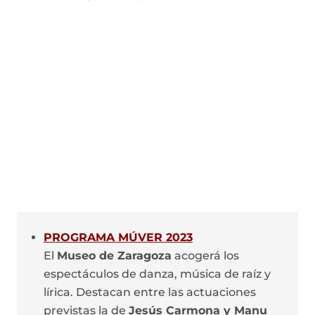
u
n
n
n
v
e
u
t
u
a
v
e
a
e
v
a
v
n
v
e
v
a
a
a
n
e
v
)
v
t
n
e
e
a
t
n
n
n
a
t
t
a
n
a
a
)
a
n
n
)
a
a
)
)
PROGRAMA MÚVER 2023
El
Museo de Zaragoza
acogerá los
espectáculos de danza, música de raíz y
lírica. Destacan entre las actuaciones
previstas la de
Jesús Carmona y Manu