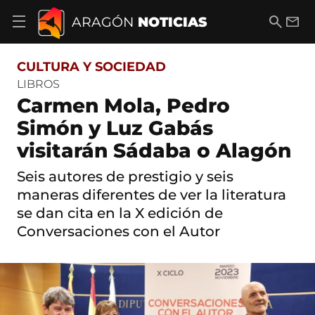
S
a
B
E
ARAGÓN
NOTICIAS
A
l
u
m
b
t
s
a
r
o
c
i
i
CULTURA Y SOCIEDAD
a
a
l
r
c
r
LIBROS
m
o
Carmen Mola, Pedro
e
n
n
t
Simón y Luz Gabás
ú
e
d
visitarán Sádaba o Alagón
n
e
i
n
d
Seis autores de prestigio y seis
a
o
v
maneras diferentes de ver la literatura
e
se dan cita en la X edición de
g
Conversaciones con el Autor
a
c
i
ó
n