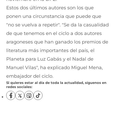
Estos dos últimos autores son los que
ponen una circunstancia que puede que
"no se vuelva a repetir". "Se da la casualidad
de que tenemos en el ciclo a dos autores
aragoneses que han ganado los premios de
literatura más importantes del país, el
Planeta para Luz Gabás y el Nadal de
Manuel Vilas", ha explicado Miguel Mena,
embajador del ciclo.
Si quieres estar al día de toda la actualidad, síguenos en
redes sociales:
S
S
S
S
í
í
í
í
g
g
g
g
u
u
u
u