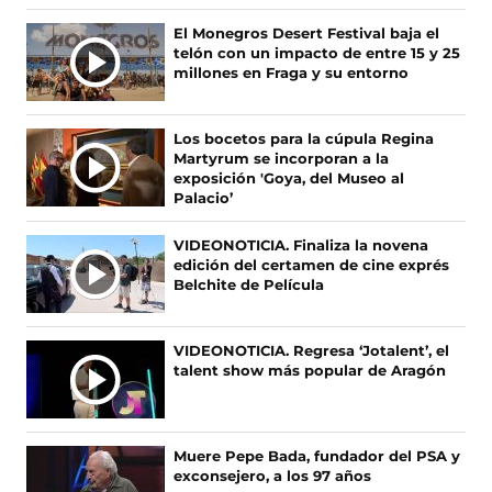
e
e
e
e
n
n
n
n
Ú
El Monegros Desert Festival baja el
o
o
o
o
telón con un impacto de entre 15 y 25
L
s
s
s
s
millones en Fraga y su entorno
T
e
e
e
e
I
n
n
n
n
F
X
I
T
M
Los bocetos para la cúpula Regina
a
(
n
i
A
Martyrum se incorporan a la
c
s
s
k
S
exposición 'Goya, del Museo al
e
e
t
T
Palacio’
N
b
a
a
o
O
o
b
g
k
VIDEONOTICIA. Finaliza la novena
T
o
r
r
(
edición del certamen de cine exprés
I
k
e
a
s
Belchite de Película
(
e
m
e
C
s
n
(
a
I
e
u
s
b
A
VIDEONOTICIA. Regresa ‘Jotalent’, el
a
n
e
r
talent show más popular de Aragón
S
b
a
a
e
r
n
b
e
e
u
r
n
e
e
e
u
Muere Pepe Bada, fundador del PSA y
n
v
e
n
exconsejero, a los 97 años
u
a
n
a