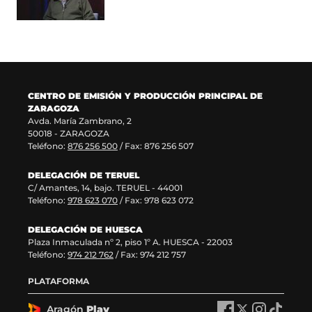
n
v
u
n
a
e
n
u
n
n
a
e
u
t
n
v
e
a
u
a
v
n
e
v
a
a
v
e
CENTRO DE EMISIÓN Y PRODUCCIÓN PRINCIPAL DE
v
)
a
n
ZARAGOZA
e
v
t
Avda. María Zambrano, 2
n
e
a
50018 - ZARAGOZA
t
n
n
Teléfono:
876 256 500
/ Fax: 876 256 507
a
t
a
n
a
)
DELEGACIÓN DE TERUEL
a
n
C/ Amantes, 14, bajo. TERUEL - 44001
)
a
Teléfono:
978 623 070
/ Fax: 978 623 072
)
DELEGACIÓN DE HUESCA
Plaza Inmaculada nº 2, piso 1º A. HUESCA - 22003
Teléfono:
974 212 762
/ Fax: 974 212 757
PLATAFORMA
Aragón
Play