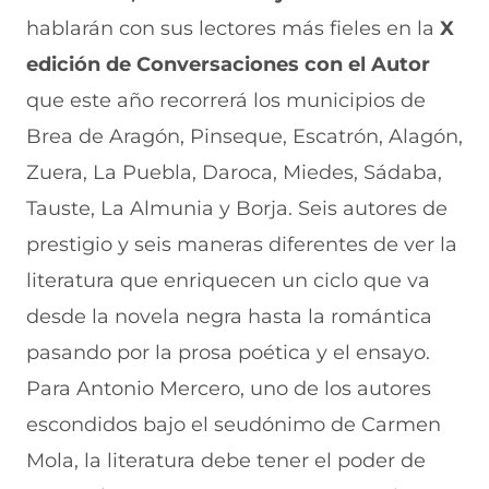
n
o
o
o
o
hablarán con sus lectores más fieles en la
X
F
r
r
r
r
a
W
X
T
E
edición de Conversaciones con el Autor
c
h
(
e
m
e
a
s
l
a
que este año recorrerá los municipios de
b
t
e
e
i
Brea de Aragón, Pinseque, Escatrón, Alagón,
o
s
a
g
l
o
A
b
r
(
Zuera, La Puebla, Daroca, Miedes, Sádaba,
k
p
r
a
s
(
p
e
m
e
Tauste, La Almunia y Borja. Seis autores de
s
(
e
(
a
e
s
n
s
b
prestigio y seis maneras diferentes de ver la
a
e
u
e
r
literatura que enriquecen un ciclo que va
b
a
n
a
e
r
b
a
b
e
desde la novela negra hasta la romántica
e
r
n
r
n
e
e
u
e
u
pasando por la prosa poética y el ensayo.
n
e
e
e
n
Para Antonio Mercero, uno de los autores
u
n
v
n
a
n
u
a
u
n
escondidos bajo el seudónimo de Carmen
a
n
v
n
u
n
a
e
a
e
Mola, la literatura debe tener el poder de
u
n
n
n
v