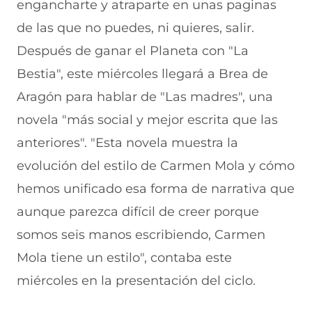
e
u
t
u
a
engancharte y atraparte en unas paginas
v
e
a
e
v
de las que no puedes, ni quieres, salir.
a
v
n
v
e
v
a
a
a
n
Después de ganar el Planeta con "La
e
v
)
v
t
n
e
e
a
Bestia", este miércoles llegará a Brea de
t
n
n
n
a
t
t
a
Aragón para hablar de "Las madres", una
n
a
a
)
novela "más social y mejor escrita que las
a
n
n
)
a
a
anteriores". "Esta novela muestra la
)
)
evolución del estilo de Carmen Mola y cómo
hemos unificado esa forma de narrativa que
aunque parezca difícil de creer porque
somos seis manos escribiendo, Carmen
Mola tiene un estilo", contaba este
miércoles en la presentación del ciclo.