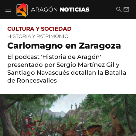
S
a
B
E
ARAGÓN
NOTICIAS
A
l
u
m
b
t
s
a
r
o
c
i
i
CULTURA Y SOCIEDAD
a
a
l
r
c
r
HISTORIA Y PATRIMONIO
m
o
Carlomagno en Zaragoza
e
n
n
t
ú
El podcast 'Historia de Aragón'
e
d
n
presentado por Sergio Martínez Gil y
e
i
Santiago Navascués detallan la Batalla
n
d
a
o
de Roncesvalles
v
e
g
a
c
i
ó
n