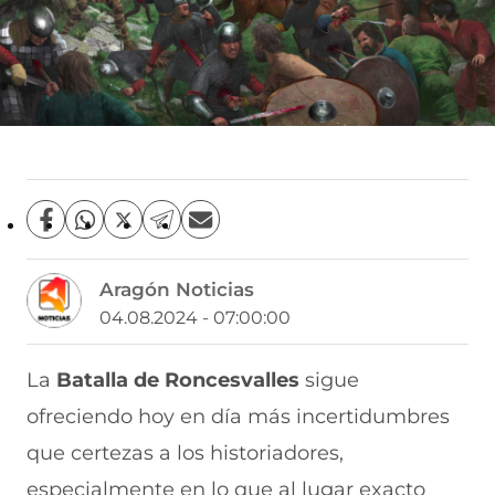
C
C
C
C
C
o
o
o
o
o
m
m
m
m
m
Aragón Noticias
p
p
p
p
p
a
a
a
a
a
04.08.2024 - 07:00:00
r
r
r
r
r
t
t
t
t
t
i
i
i
i
i
La
Batalla de Roncesvalles
sigue
r
r
r
r
r
ofreciendo hoy en día más incertidumbres
e
p
p
p
p
n
o
o
o
o
que certezas a los historiadores,
F
r
r
r
r
a
W
X
T
E
especialmente en lo que al lugar exacto