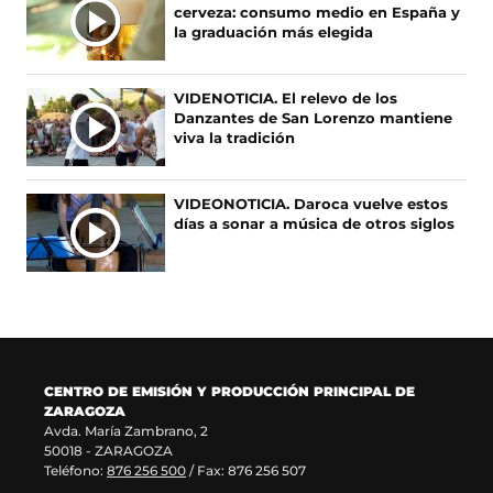
T
o
r
r
(
cerveza: consumo medio en España y
I
k
e
a
s
la graduación más elegida
(
e
m
e
C
s
n
(
a
I
e
u
s
b
A
VIDENOTICIA. El relevo de los
a
n
e
r
Danzantes de San Lorenzo mantiene
S
b
a
a
e
viva la tradición
r
n
b
e
e
u
r
n
e
e
e
u
VIDEONOTICIA. Daroca vuelve estos
n
v
e
n
días a sonar a música de otros siglos
u
a
n
a
n
v
u
n
a
e
n
u
n
n
a
e
u
t
n
v
e
a
u
a
v
n
e
v
a
a
v
e
CENTRO DE EMISIÓN Y PRODUCCIÓN PRINCIPAL DE
v
)
a
n
ZARAGOZA
e
v
t
Avda. María Zambrano, 2
n
e
a
50018 - ZARAGOZA
t
n
n
Teléfono:
876 256 500
/ Fax: 876 256 507
a
t
a