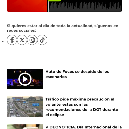
Si quieres estar al día de toda la actualidad, síguenos en
redes sociales:
S
S
S
S
í
í
í
í
g
g
g
g
u
u
u
u
e
e
e
e
n
n
n
n
Ú
Hato de Foces se despide de los
o
o
o
o
escenarios
L
s
s
s
s
T
e
e
e
e
I
n
n
n
n
F
X
I
T
M
Tráfico pide máxima precaución al
a
(
n
i
A
volante: estas son las
c
s
s
k
S
recomendaciones de la DGT durante
e
e
t
T
el eclipse
N
b
a
a
o
O
o
b
g
k
VIDEONOTICIA. Día Internacional de la