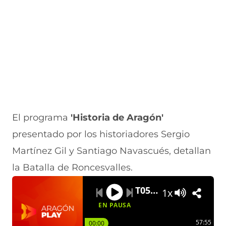
e
v
)
v
t
n
e
e
a
t
n
n
n
a
t
t
a
n
a
a
)
a
n
n
)
a
a
)
)
El programa
'Historia de Aragón'
presentado por los historiadores Sergio
Martínez Gil y Santiago Navascués, detallan
la Batalla de Roncesvalles.
T05xP20 | Carlomagno en Zaragoza
1x
EN PAUSA
57:55
00:00