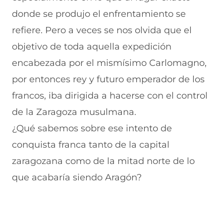
c
h
(
e
m
e
a
s
l
a
donde se produjo el enfrentamiento se
b
t
e
e
i
refiere. Pero a veces se nos olvida que el
o
s
a
g
l
o
A
b
r
(
objetivo de toda aquella expedición
k
p
r
a
s
(
p
e
m
e
encabezada por el mismísimo Carlomagno,
s
(
e
(
a
e
s
n
s
b
por entonces rey y futuro emperador de los
a
e
u
e
r
francos, iba dirigida a hacerse con el control
b
a
n
a
e
r
b
a
b
e
de la Zaragoza musulmana.
e
r
n
r
n
e
e
u
e
u
¿Qué sabemos sobre ese intento de
n
e
e
e
n
conquista franca tanto de la capital
u
n
v
n
a
n
u
a
u
n
zaragozana como de la mitad norte de lo
a
n
v
n
u
n
a
e
a
e
que acabaría siendo Aragón?
u
n
n
n
v
e
u
t
u
a
v
e
a
e
v
a
v
n
v
e
v
a
a
a
n