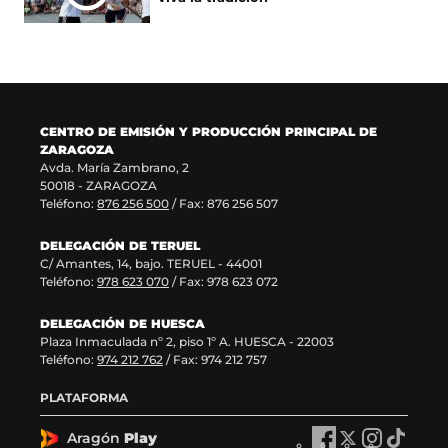
n
v
u
n
a
e
n
u
n
n
a
e
u
t
n
v
e
a
u
a
v
n
e
v
a
a
v
e
CENTRO DE EMISIÓN Y PRODUCCIÓN PRINCIPAL DE
v
)
a
n
ZARAGOZA
e
v
t
Avda. María Zambrano, 2
n
e
a
50018 - ZARAGOZA
t
n
n
Teléfono:
876 256 500
/ Fax: 876 256 507
a
t
a
n
a
)
DELEGACIÓN DE TERUEL
a
n
C/ Amantes, 14, bajo. TERUEL - 44001
)
a
Teléfono:
978 623 070
/ Fax: 978 623 072
)
DELEGACIÓN DE HUESCA
Plaza Inmaculada nº 2, piso 1º A. HUESCA - 22003
Teléfono:
974 212 762
/ Fax: 974 212 757
PLATAFORMA
Aragón
Play
A
A
A
A