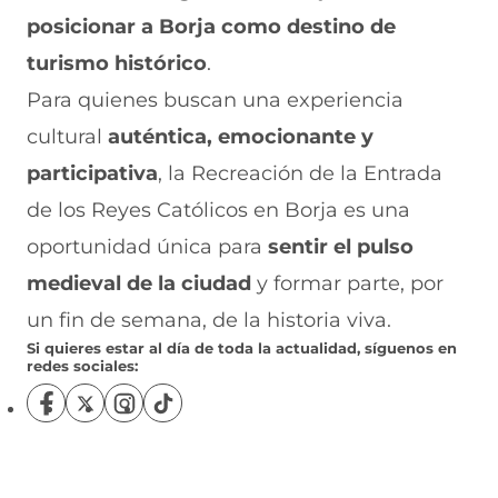
posicionar a Borja como destino de
turismo histórico
.
Para quienes buscan una experiencia
cultural
auténtica, emocionante y
participativa
, la Recreación de la Entrada
de los Reyes Católicos en Borja es una
oportunidad única para
sentir el pulso
medieval de la ciudad
y formar parte, por
un fin de semana, de la historia viva.
Si quieres estar al día de toda la actualidad, síguenos en
redes sociales:
S
S
S
S
í
í
í
í
g
g
g
g
u
u
u
u
e
e
e
e