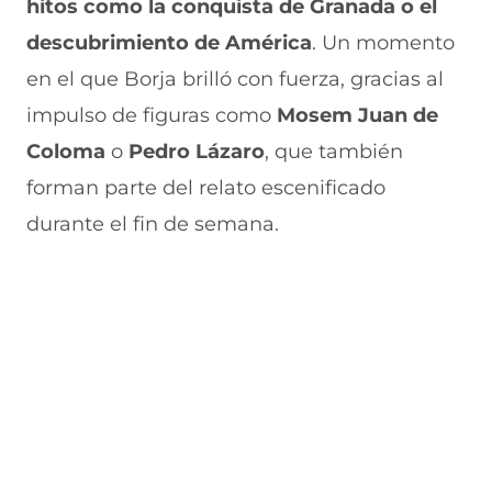
hitos como la conquista de Granada o el
u
n
n
n
v
e
u
t
u
a
descubrimiento de América
. Un momento
v
e
a
e
v
en el que Borja brilló con fuerza, gracias al
a
v
n
v
e
v
a
a
a
n
impulso de figuras como
Mosem Juan de
e
v
)
v
t
n
e
e
a
Coloma
o
Pedro Lázaro
, que también
t
n
n
n
a
t
t
a
forman parte del relato escenificado
n
a
a
)
durante el fin de semana.
a
n
n
)
a
a
)
)