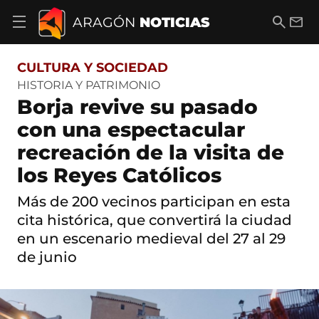
S
a
B
E
ARAGÓN
NOTICIAS
A
l
u
m
b
t
s
a
r
o
c
i
i
CULTURA Y SOCIEDAD
a
a
l
r
c
r
HISTORIA Y PATRIMONIO
m
o
Borja revive su pasado
e
n
n
t
con una espectacular
ú
e
d
recreación de la visita de
n
e
i
n
los Reyes Católicos
d
a
o
v
Más de 200 vecinos participan en esta
e
cita histórica, que convertirá la ciudad
g
a
en un escenario medieval del 27 al 29
c
de junio
i
ó
n