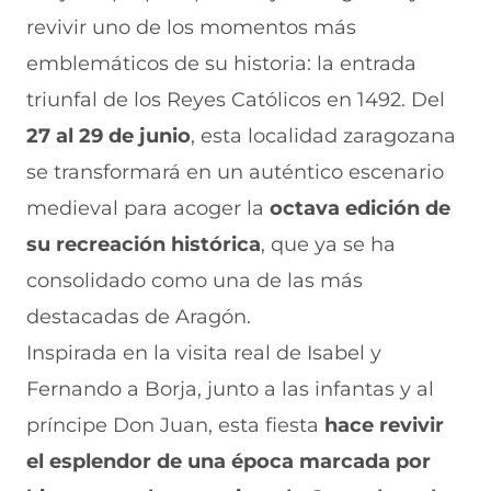
r
r
r
r
r
revivir uno de los momentos más
e
p
p
p
p
n
o
o
o
o
emblemáticos de su historia: la entrada
F
r
r
r
r
a
W
X
T
E
triunfal de los Reyes Católicos en 1492. Del
c
h
(
e
m
e
a
s
l
a
27 al 29 de junio
, esta localidad zaragozana
b
t
e
e
i
se transformará en un auténtico escenario
o
s
a
g
l
o
A
b
r
(
medieval para acoger la
octava edición de
k
p
r
a
s
(
p
e
m
e
su recreación histórica
, que ya se ha
s
(
e
(
a
e
s
n
s
b
consolidado como una de las más
a
e
u
e
r
destacadas de Aragón.
b
a
n
a
e
r
b
a
b
e
Inspirada en la visita real de Isabel y
e
r
n
r
n
e
e
u
e
u
Fernando a Borja, junto a las infantas y al
n
e
e
e
n
príncipe Don Juan, esta fiesta
u
n
v
n
a
hace revivir
n
u
a
u
n
el esplendor de una época marcada por
a
n
v
n
u
n
a
e
a
e