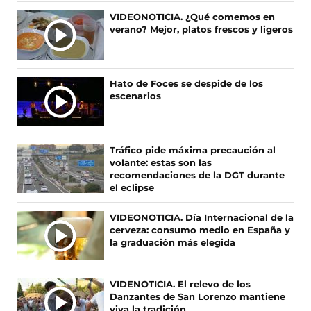
n
n
n
n
Ú
VIDEONOTICIA. ¿Qué comemos en
o
o
o
o
verano? Mejor, platos frescos y ligeros
L
s
s
s
s
T
e
e
e
e
I
n
n
n
n
F
X
I
T
M
Hato de Foces se despide de los
a
(
n
i
A
escenarios
c
s
s
k
S
e
e
t
T
N
b
a
a
o
O
o
b
g
k
Tráfico pide máxima precaución al
T
o
r
r
(
volante: estas son las
I
k
e
a
s
recomendaciones de la DGT durante
(
e
m
e
C
el eclipse
s
n
(
a
I
e
u
s
b
A
VIDEONOTICIA. Día Internacional de la
a
n
e
r
cerveza: consumo medio en España y
S
b
a
a
e
la graduación más elegida
r
n
b
e
e
u
r
n
e
e
e
u
VIDENOTICIA. El relevo de los
n
v
e
n
Danzantes de San Lorenzo mantiene
u
a
n
a
viva la tradición