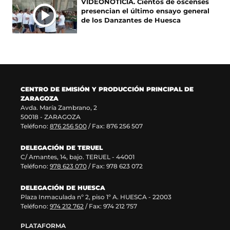
VIDEONOTICIA. Cientos de oscenses
n
v
e
n
presencian el último ensayo general
u
a
n
a
de los Danzantes de Huesca
n
v
u
n
a
e
n
u
n
n
a
e
u
t
n
v
e
a
u
a
v
n
e
v
a
a
v
e
CENTRO DE EMISIÓN Y PRODUCCIÓN PRINCIPAL DE
v
)
a
n
ZARAGOZA
e
v
t
Avda. María Zambrano, 2
n
e
a
50018 - ZARAGOZA
t
n
n
Teléfono:
876 256 500
/ Fax: 876 256 507
a
t
a
n
a
)
DELEGACIÓN DE TERUEL
a
n
C/ Amantes, 14, bajo. TERUEL - 44001
)
a
Teléfono:
978 623 070
/ Fax: 978 623 072
)
DELEGACIÓN DE HUESCA
Plaza Inmaculada nº 2, piso 1º A. HUESCA - 22003
Teléfono:
974 212 762
/ Fax: 974 212 757
PLATAFORMA