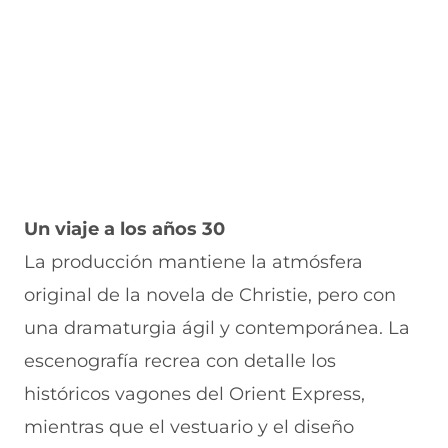
a
n
v
n
u
n
a
e
a
e
u
n
n
n
v
e
u
t
u
a
v
e
a
e
v
a
v
n
v
e
v
a
a
a
n
e
v
)
v
t
n
e
e
a
t
n
n
n
a
t
t
a
n
a
a
)
Un viaje a los años 30
a
n
n
)
a
a
La producción mantiene la atmósfera
)
)
original de la novela de Christie, pero con
una dramaturgia ágil y contemporánea. La
escenografía recrea con detalle los
históricos vagones del Orient Express,
mientras que el vestuario y el diseño