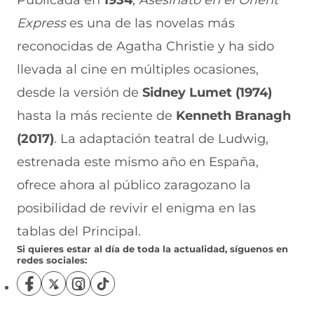
Publicada en
1934
,
Asesinato en el Orient
Express
es una de las novelas más
reconocidas de Agatha Christie y ha sido
llevada al cine en múltiples ocasiones,
desde la versión de
Sidney Lumet (1974)
hasta la más reciente de
Kenneth Branagh
(2017)
. La adaptación teatral de Ludwig,
estrenada este mismo año en España,
ofrece ahora al público zaragozano la
posibilidad de revivir el enigma en las
tablas del Principal.
Si quieres estar al día de toda la actualidad, síguenos en
redes sociales:
S
S
S
S
í
í
í
í