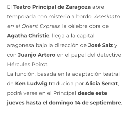
t
t
t
t
t
i
i
i
i
i
El
Teatro Principal de Zaragoza
abre
r
r
r
r
r
temporada con misterio a bordo:
Asesinato
e
p
p
p
p
n
o
o
o
o
en el Orient Express
, la célebre obra de
F
r
r
r
r
a
W
X
T
E
Agatha Christie
, llega a la capital
c
h
(
e
m
e
a
s
l
a
aragonesa bajo la dirección de
José Saiz
y
b
t
e
e
i
con
Juanjo Artero
en el papel del detective
o
s
a
g
l
o
A
b
r
(
Hércules Poirot.
k
p
r
a
s
(
p
e
m
e
La función, basada en la adaptación teatral
s
(
e
(
a
e
s
n
s
b
de
Ken Ludwig
traducida por
Alicia Serrat
,
a
e
u
e
r
podrá verse en el Principal
desde este
b
a
n
a
e
r
b
a
b
e
jueves hasta el domingo 14 de septiembre
.
e
r
n
r
n
e
e
u
e
u
n
e
e
e
n
u
n
v
n
a
n
u
a
u
n