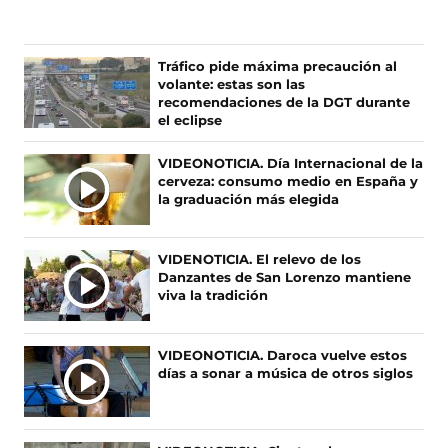
g
g
g
g
u
u
u
u
e
e
e
e
n
n
n
n
Ú
Tráfico pide máxima precaución al
o
o
o
o
volante: estas son las
L
s
s
s
s
recomendaciones de la DGT durante
T
e
e
e
e
el eclipse
I
n
n
n
n
F
X
I
T
M
VIDEONOTICIA. Día Internacional de la
a
(
n
i
A
cerveza: consumo medio en España y
c
s
s
k
S
la graduación más elegida
e
e
t
T
N
b
a
a
o
O
o
b
g
k
VIDENOTICIA. El relevo de los
T
o
r
r
(
Danzantes de San Lorenzo mantiene
I
k
e
a
s
viva la tradición
(
e
m
e
C
s
n
(
a
I
e
u
s
b
A
VIDEONOTICIA. Daroca vuelve estos
a
n
e
r
días a sonar a música de otros siglos
S
b
a
a
e
r
n
b
e
e
u
r
n
e
e
e
u