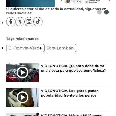
Si quieres estar al día de toda la actualidad, síguenos en
redes sociales:
S
S
S
S
í
í
í
í
g
g
g
g
u
u
u
u
Tags relacionados
e
e
e
e
El-Tranvía-Verde
Sara-Lambán
n
n
n
n
o
o
o
o
s
s
s
s
e
e
e
e
Ú
VIDEONOTICIA. ¿Cuánto debe durar
n
n
n
n
una siesta para que sea beneficiosa?
L
F
X
I
T
T
a
(
n
i
c
s
s
k
I
e
e
t
T
M
VIDEONOTICIA. Los gatos ganan
b
a
a
o
A
popularidad frente a los perros
o
b
g
k
S
o
r
r
(
N
k
e
a
s
O
(
e
m
e
VIDEONOTICIA. Más de 80 jóvenes