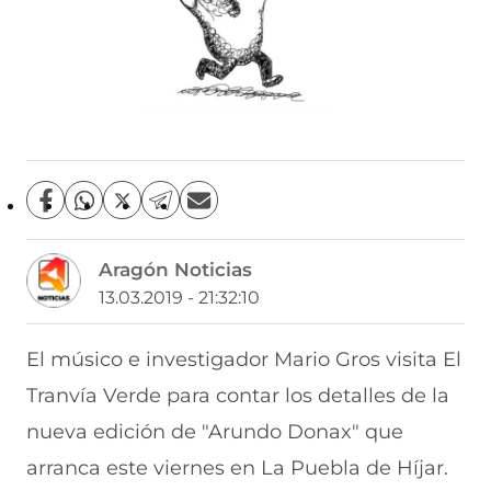
C
C
C
C
C
o
o
o
o
o
m
m
m
m
m
Aragón Noticias
p
p
p
p
p
a
a
a
a
a
13.03.2019 - 21:32:10
r
r
r
r
r
t
t
t
t
t
i
i
i
i
i
El músico e investigador Mario Gros visita El
r
r
r
r
r
Tranvía Verde para contar los detalles de la
e
p
p
p
p
n
o
o
o
o
nueva edición de "Arundo Donax" que
F
r
r
r
r
a
W
X
T
E
arranca este viernes en La Puebla de Híjar.
c
h
(
e
m