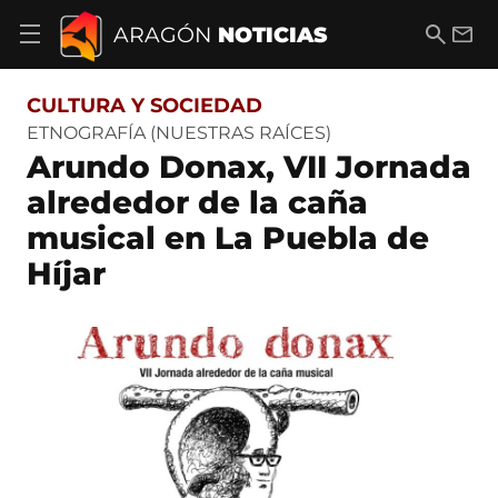
S
a
B
E
ARAGÓN
NOTICIAS
A
l
u
m
b
t
s
a
r
o
c
i
i
CULTURA Y SOCIEDAD
a
a
l
r
c
r
ETNOGRAFÍA (NUESTRAS RAÍCES)
m
o
Arundo Donax, VII Jornada
e
n
n
t
alrededor de la caña
ú
e
d
musical en La Puebla de
n
e
i
n
Híjar
d
a
o
v
e
g
a
c
i
ó
n