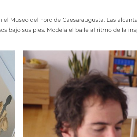
u
n
e
u
v
e
 el Museo del Foro de Caesaraugusta. Las alcantar
a
v
v
a
bajo sus pies. Modela el baile al ritmo de la ins
e
v
n
e
t
n
a
t
n
a
a
n
)
a
)