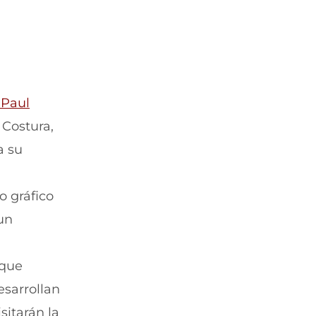
-Paul
 Costura,
a su
o gráfico
un
 que
esarrollan
sitarán la