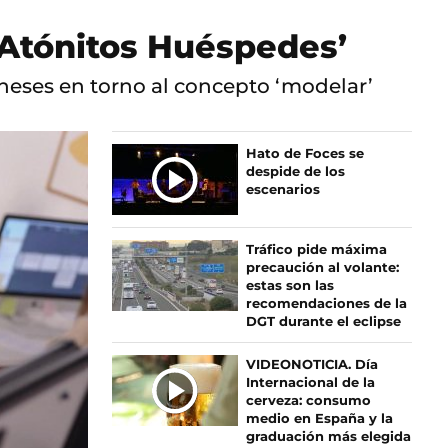
‘Atónitos Huéspedes’
neses en torno al concepto ‘modelar’
Ú
Hato de Foces se
despide de los
L
escenarios
T
I
M
Tráfico pide máxima
A
precaución al volante:
S
estas son las
recomendaciones de la
N
DGT durante el eclipse
O
T
VIDEONOTICIA. Día
I
Internacional de la
C
cerveza: consumo
I
medio en España y la
graduación más elegida
A