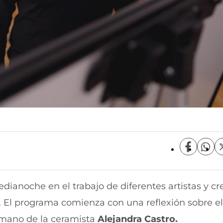
C
C
o
o
m
m
p
p
dianoche en el trabajo de diferentes artistas y c
a
a
r
r
. El programa comienza con una reflexión sobre el
t
t
i
i
 mano de la ceramista
Alejandra Castro.