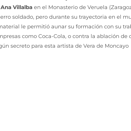
r
r
a
Ana Villalba
en el Monasterio de Veruela (Zaragoz
e
p
n
o
ierro soldado, pero durante su trayectoria en el m
F
r
a
W
material le permitió aunar su formación con su tra
c
h
e
a
esas como Coca-Cola, o contra la ablación de clí
b
t
ingún secreto para esta artista de Vera de Moncayo
o
s
o
A
k
p
(
p
s
(
e
s
a
e
b
a
r
b
e
r
e
e
n
e
u
n
n
u
a
n
n
a