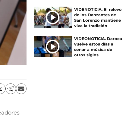
S
VIDENOTICIA. El relevo
de los Danzantes de
San Lorenzo mantiene
viva la tradición
VIDEONOTICIA. Daroca
vuelve estos días a
sonar a música de
otros siglos
C
C
C
o
o
o
m
m
m
p
p
p
readores
a
a
a
r
r
r
t
t
t
i
i
i