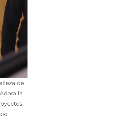
elleza de
 Adora la
royectos
bio