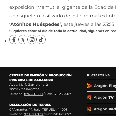
exposición “Mamut, el gigante de la Edad de 
un esqueleto fosilizado de este animal extinto
‘Atónitos Huéspedes’,
este jueves a las 23:55
Si quieres estar al día de toda la actualidad, síguenos en red
S
S
S
S
í
í
í
í
g
g
g
g
u
u
u
u
e
e
e
e
n
n
n
n
o
o
o
o
CENTRO DE EMISIÓN Y PRODUCCIÓN
PLATAFORMA
s
s
s
s
PRINCIPAL DE ZARAGOZA
e
e
e
e
Avda. María Zambrano, 2
n
n
n
n
Aragón
Pla
50018 - ZARAGOZA
F
X
I
T
Teléfono:
876 256 500
/ Fax: 876 256 507
a
(
n
i
Aragón
TV
c
s
s
k
DELEGACIÓN DE TERUEL
e
e
t
T
Aragón
Rad
C/ Amantes, 14, bajo. TERUEL - 44001
b
a
a
o
Teléfono:
978 623 070
/ Fax: 978 623 072
o
b
g
k