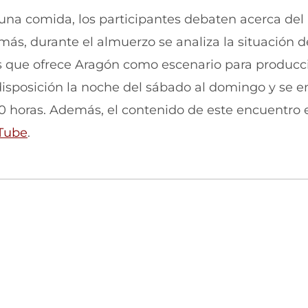
e
v
n
e
una comida, los participantes debaten acerca del
t
n
emás, durante el almuerzo se analiza la situación d
a
t
n
a
es que ofrece Aragón como escenario para producc
a
n
)
a
disposición la noche del sábado al domingo y se e
)
0 horas. Además, el contenido de este encuentro 
Tube
.