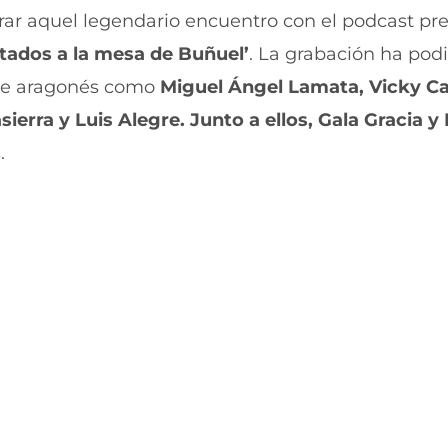
e
a
r aquel legendario encuentro con el podcast pr
b
t
tados a la mesa de Buñuel’
. La grabación ha pod
o
s
o
A
ine aragonés como
Miguel Ángel Lamata, Vicky Ca
k
p
(
p
sierra y Luis Alegre. Junto a ellos, Gala Gracia y
s
(
e
s
.
a
e
b
a
r
b
e
r
e
e
n
e
u
n
n
u
a
n
n
a
u
n
e
u
v
e
a
v
v
a