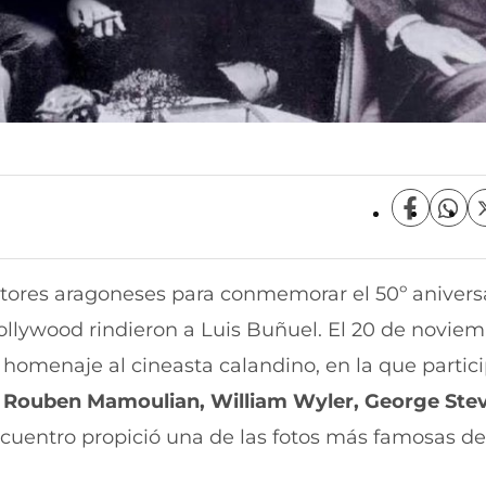
C
C
o
o
m
m
p
p
tores aragoneses para conmemorar el 50º aniversa
a
a
r
r
llywood rindieron a Luis Buñuel. El 20 de novie
t
t
i
i
homenaje al cineasta calandino, en la que partic
r
r
 Rouben Mamoulian, William Wyler, George Steve
e
p
n
o
encuentro propició una de las fotos más famosas de
F
r
a
W
c
h