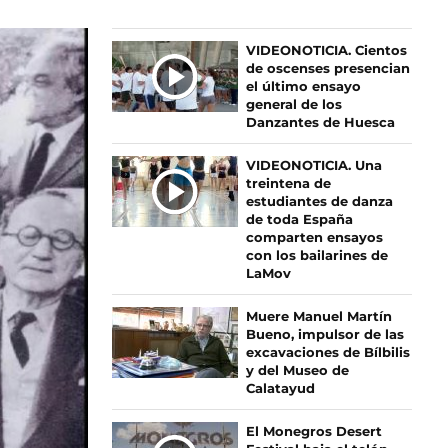
Ú
VIDEONOTICIA. Cientos
de oscenses presencian
L
el último ensayo
T
general de los
I
Danzantes de Huesca
M
A
VIDEONOTICIA. Una
S
treintena de
estudiantes de danza
N
de toda España
O
comparten ensayos
T
con los bailarines de
I
LaMov
C
I
Muere Manuel Martín
Bueno, impulsor de las
A
excavaciones de Bílbilis
S
y del Museo de
Calatayud
El Monegros Desert