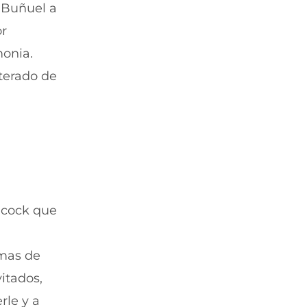
 Buñuel a
or
monia.
terado de
hcock que
emas de
itados,
rle y a