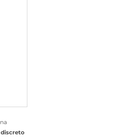
una
 discreto