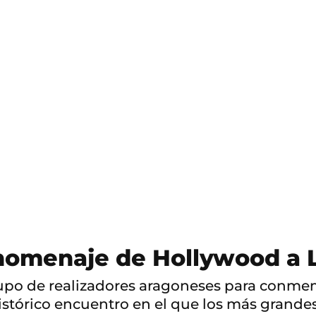
S
a
l
t
o
a
c
o
n
t
e
n
i
d
o
 homenaje de Hollywood a 
po de realizadores aragoneses para conmemor
histórico encuentro en el que los más grande