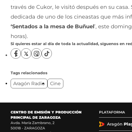
través de Cukor, le visitó después en su casa
dedicada de uno de los cineastas que más inf
‘Sentados a la mesa de Buñuel
’, este doming
horas).
Si quieres estar al día de toda la actualidad, síguenos en red
S
S
S
S
í
í
í
í
g
g
g
g
u
u
u
u
Tags relacionados
e
e
e
e
Aragón Radio
Cine
n
n
n
n
o
o
o
o
s
s
s
s
e
e
e
e
n
n
n
n
F
X
I
T
CENTRO DE EMISIÓN Y PRODUCCIÓN
PLATAFORMA
a
(
n
i
PRINCIPAL DE ZARAGOZA
c
s
s
k
Avda. María Zambrano, 2
Aragón
Pla
50018 - ZARAGOZA
e
e
t
T