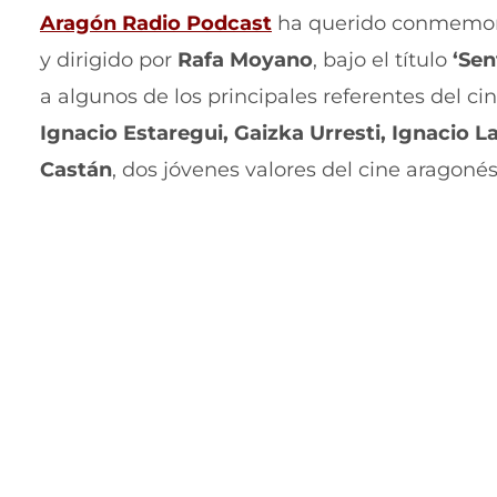
(
Aragón Radio Podcast
ha querido conmemora
s
y dirigido por
Rafa Moyano
, bajo el título
‘Sen
e
a algunos de los principales referentes del c
a
Ignacio Estaregui, Gaizka Urresti, Ignacio La
b
Castán
, dos jóvenes valores del cine aragonés
r
e
e
n
u
n
a
n