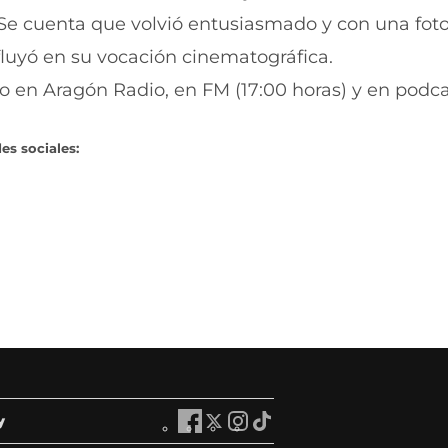
. Se cuenta que volvió entusiasmado y con una fot
luyó en su vocación cinematográfica.
o en Aragón Radio, en FM (17:00 horas) y en podca
es sociales:
y
A
A
A
A
r
r
r
r