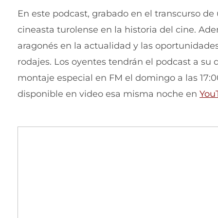
u
En este podcast, grabado en el transcurso de 
e
cineasta turolense en la historia del cine. Ad
v
aragonés en la actualidad y las oportunidad
a
rodajes. Los oyentes tendrán el podcast a su 
v
montaje especial en FM el domingo a las 17:0
e
disponible en video esa misma noche en
You
n
t
a
n
a
)