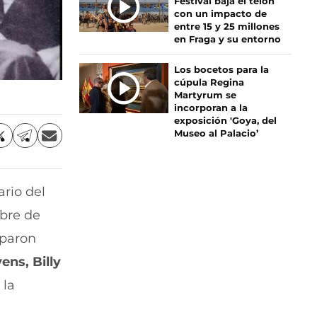
Festival baja el telón
con un impacto de
entre 15 y 25 millones
en Fraga y su entorno
Los bocetos para la
cúpula Regina
Martyrum se
incorporan a la
exposición 'Goya, del
Museo al Palacio’
C
C
C
o
o
o
m
m
m
p
p
p
rio del
a
a
a
r
r
r
mbre de
t
t
t
i
i
i
iparon
r
r
r
ns, Billy
p
p
p
o
o
o
 la
r
r
r
X
T
E
(
e
m