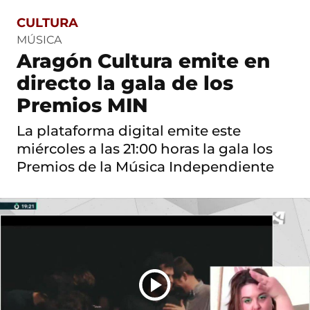
CULTURA
S
a
MÚSICA
l
Aragón Cultura emite en
t
o
directo la gala de los
a
c
Premios MIN
o
n
La plataforma digital emite este
t
miércoles a las 21:00 horas la gala los
e
n
Premios de la Música Independiente
i
d
o