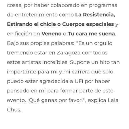
n
e
e
a
cosas, por haber colaborado en programas
t
n
n
n
a
t
t
a
de entretenimiento como
La Resistencia,
n
a
a
)
Estirando el chicle o Cuerpos especiales
y
a
n
n
)
a
a
en ficción en
Veneno
o
Tu cara me suena
.
)
)
Bajo sus propias palabras: ''Es un orgullo
tremendo estar en Zaragoza con todos
estos artistas increíbles. Supone un hito tan
importante para mi y mi carrera que sólo
puedo estar agradecida a UFi por haber
pensado en mí para formar parte de este
evento. ¡Qué ganas por favor!'', explica Lala
Chus.