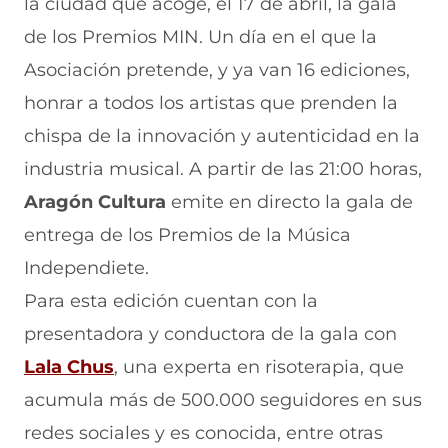
e
a
s
l
a
la ciudad que acoge, el 17 de abril, la gala
b
t
e
e
i
de los Premios MIN. Un día en el que la
o
s
a
g
l
o
A
b
r
(
Asociación pretende, y ya van 16 ediciones,
k
p
r
a
s
(
p
e
m
e
honrar a todos los artistas que prenden la
s
(
e
(
a
e
s
n
s
b
chispa de la innovación y autenticidad en la
a
e
u
e
r
industria musical. A partir de las 21:00 horas,
b
a
n
a
e
r
b
a
b
e
Aragón Cultura
emite en directo la gala de
e
r
n
r
n
e
e
u
e
u
entrega de los Premios de la Música
n
e
e
e
n
Independiete.
u
n
v
n
a
n
u
a
u
n
Para esta edición cuentan con la
a
n
v
n
u
n
a
e
a
e
presentadora y conductora de la gala con
u
n
n
n
v
e
u
t
u
a
Lala Chus
, una experta en risoterapia, que
v
e
a
e
v
acumula más de 500.000 seguidores en sus
a
v
n
v
e
v
a
a
a
n
redes sociales y es conocida, entre otras
e
v
)
v
t