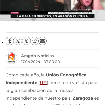
C
C
C
C
C
o
o
o
o
o
m
m
m
m
m
Aragón Noticias
p
p
p
p
p
a
a
a
a
a
17.04.2024 - 07:00:00
r
r
r
r
r
t
t
t
t
t
i
i
i
i
i
Como cada año, la
Unión Fonográfica
r
r
r
r
r
Independiente
(
UFi
) tiene todo ya listo para
e
p
p
p
p
n
o
o
o
o
la gran celebración de la música
F
r
r
r
r
a
W
X
T
E
independiente de nuestro país.
Zaragoza
es
c
h
(
e
m