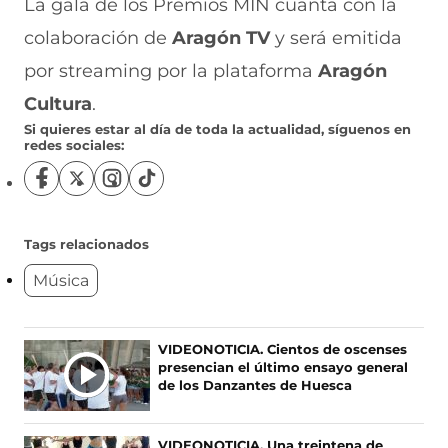
La gala de los Premios MIN cuanta con la
colaboración de
Aragón TV
y será emitida
por streaming por la plataforma
Aragón
Cultura
.
Si quieres estar al día de toda la actualidad, síguenos en
redes sociales:
S
S
S
S
í
í
í
í
g
g
g
g
u
u
u
u
Tags relacionados
e
e
e
e
Música
n
n
n
n
o
o
o
o
s
s
s
s
e
e
e
e
Ú
VIDEONOTICIA. Cientos de oscenses
n
n
n
n
presencian el último ensayo general
L
F
X
I
T
de los Danzantes de Huesca
T
a
(
n
i
c
s
s
k
I
e
e
t
T
M
VIDEONOTICIA. Una treintena de