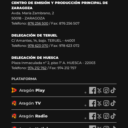
CENTRO DE EMISIÓN Y PRODUCCIÓN PRINCIPAL DE
t
n
n
ZARAGOZA
a
t
a
Avda. María Zambrano, 2
n
a
)
50018 - ZARAGOZA
a
n
Teléfono:
876 256 500
/ Fax: 876 256 507
)
a
)
DELEGACIÓN DE TERUEL
C/ Amantes, 14, bajo. TERUEL - 44001
Teléfono:
978 623 070
/ Fax: 978 623 072
DELEGACIÓN DE HUESCA
Plaza Inmaculada nº 2, piso 1º A. HUESCA - 22003
Teléfono:
974 212 762
/ Fax: 974 212 757
PLATAFORMA
Aragón
Play
A
A
A
A
r
r
r
r
a
a
a
a
Aragón
TV
A
A
A
A
g
g
g
g
r
r
r
r
ó
ó
ó
ó
a
a
a
a
Aragón
Radio
n
A
n
A
n
A
n
A
g
g
g
g
P
r
P
r
P
r
P
r
ó
ó
ó
ó