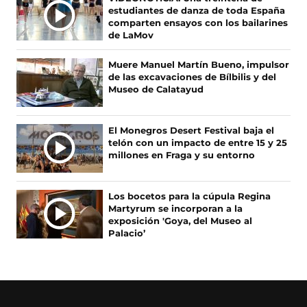
b
a
a
o
A
estudiantes de danza de toda España
o
b
g
k
S
comparten ensayos con los bailarines
o
r
r
(
de LaMov
N
k
e
a
s
O
(
e
m
e
Muere Manuel Martín Bueno, impulsor
s
n
(
a
T
de las excavaciones de Bílbilis y del
e
u
s
b
I
Museo de Calatayud
a
n
e
r
C
b
a
a
e
I
r
n
b
e
A
El Monegros Desert Festival baja el
e
u
r
n
telón con un impacto de entre 15 y 25
S
e
e
e
u
millones en Fraga y su entorno
n
v
e
n
u
a
n
a
n
v
u
n
Los bocetos para la cúpula Regina
a
e
n
u
Martyrum se incorporan a la
n
n
a
e
exposición 'Goya, del Museo al
u
t
n
v
Palacio’
e
a
u
a
v
n
e
v
a
a
v
e
v
)
a
n
e
v
t
n
e
a