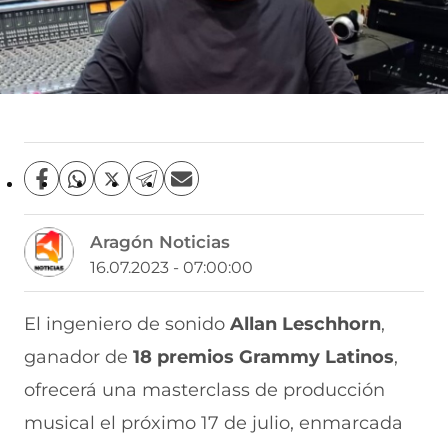
C
C
C
C
C
o
o
o
o
o
m
m
m
m
m
Aragón Noticias
p
p
p
p
p
a
a
a
a
a
16.07.2023 - 07:00:00
r
r
r
r
r
t
t
t
t
t
i
i
i
i
i
El ingeniero de sonido
Allan Leschhorn
,
r
r
r
r
r
ganador de
18 premios Grammy Latinos
,
e
p
p
p
p
n
o
o
o
o
ofrecerá una masterclass de producción
F
r
r
r
r
a
W
X
T
E
musical el próximo 17 de julio, enmarcada
c
h
(
e
m