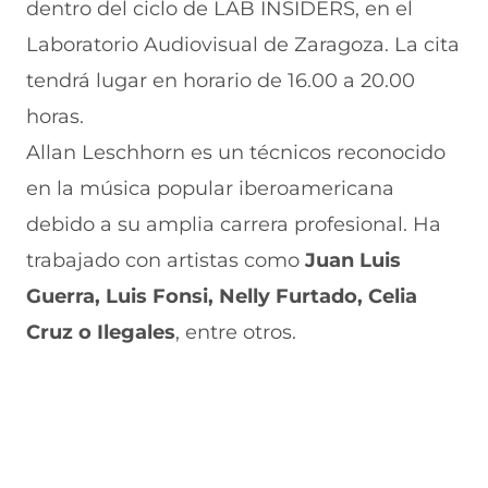
e
a
s
l
a
dentro del ciclo de LAB INSIDERS, en el
b
t
e
e
i
Laboratorio Audiovisual de Zaragoza. La cita
o
s
a
g
l
o
A
b
r
(
tendrá lugar en horario de 16.00 a 20.00
k
p
r
a
s
(
p
e
m
e
horas.
s
(
e
(
a
e
s
n
s
b
Allan Leschhorn es un técnicos reconocido
a
e
u
e
r
en la música popular iberoamericana
b
a
n
a
e
r
b
a
b
e
debido a su amplia carrera profesional. Ha
e
r
n
r
n
e
e
u
e
u
trabajado con artistas como
Juan Luis
n
e
e
e
n
Guerra, Luis Fonsi, Nelly Furtado, Celia
u
n
v
n
a
n
u
a
u
n
Cruz o Ilegales
, entre otros.
a
n
v
n
u
n
a
e
a
e
u
n
n
n
v
e
u
t
u
a
v
e
a
e
v
a
v
n
v
e
v
a
a
a
n
e
v
)
v
t