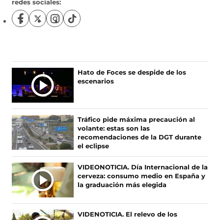
redes sociales:
S
S
S
S
í
í
í
í
g
g
g
g
u
u
u
u
e
e
e
e
n
n
n
n
Ú
Hato de Foces se despide de los
o
o
o
o
escenarios
L
s
s
s
s
T
e
e
e
e
I
n
n
n
n
F
X
I
T
M
Tráfico pide máxima precaución al
a
(
n
i
A
volante: estas son las
c
s
s
k
S
recomendaciones de la DGT durante
e
e
t
T
el eclipse
N
b
a
a
o
O
o
b
g
k
VIDEONOTICIA. Día Internacional de la
T
o
r
r
(
cerveza: consumo medio en España y
I
k
e
a
s
la graduación más elegida
(
e
m
e
C
s
n
(
a
I
e
u
s
b
A
VIDENOTICIA. El relevo de los
a
n
e
r