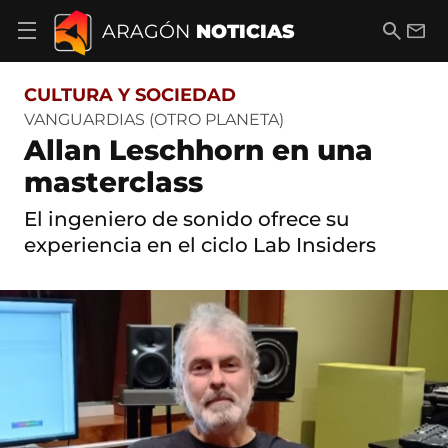
S
a
B
E
ARAGÓN
NOTICIAS
A
l
u
m
b
t
s
a
r
o
c
i
i
CULTURA Y SOCIEDAD
a
a
l
r
c
r
VANGUARDIAS (OTRO PLANETA)
m
o
Allan Leschhorn en una
e
n
n
t
masterclass
ú
e
d
n
El ingeniero de sonido ofrece su
e
i
n
experiencia en el ciclo Lab Insiders
d
a
o
v
e
g
a
c
i
ó
n