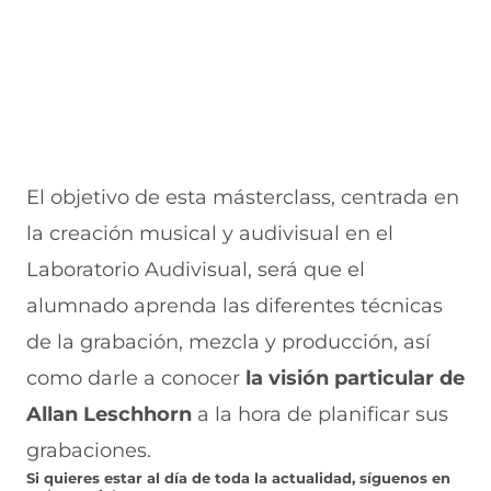
n
e
e
a
t
n
n
n
a
t
t
a
n
a
a
)
a
n
n
)
a
a
)
)
El objetivo de esta másterclass, centrada en
la creación musical y audivisual en el
Laboratorio Audivisual, será que el
alumnado aprenda las diferentes técnicas
de la grabación, mezcla y producción, así
como darle a conocer
la visión particular de
Allan Leschhorn
a la hora de planificar sus
grabaciones.
Si quieres estar al día de toda la actualidad, síguenos en