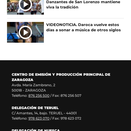
Danzantes de San Lorenzo mantiene
S
b
a
a
e
viva la tradición
r
n
b
e
e
u
r
n
e
e
e
u
VIDEONOTICIA. Daroca vuelve estos
n
v
e
n
días a sonar a música de otros siglos
u
a
n
a
n
v
u
n
a
e
n
u
n
n
a
e
u
t
n
v
e
a
u
a
v
n
e
v
a
a
v
e
CENTRO DE EMISIÓN Y PRODUCCIÓN PRINCIPAL DE
v
)
a
n
ZARAGOZA
e
v
t
Avda. María Zambrano, 2
n
e
a
50018 - ZARAGOZA
t
n
n
Teléfono:
876 256 500
/ Fax: 876 256 507
a
t
a
n
a
)
DELEGACIÓN DE TERUEL
a
n
C/ Amantes, 14, bajo. TERUEL - 44001
)
a
Teléfono:
978 623 070
/ Fax: 978 623 072
)
DELEGACIÓN DE HUESCA