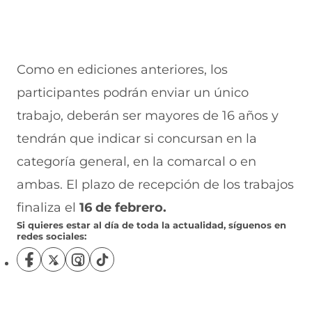
Como en ediciones anteriores, los
participantes podrán enviar un único
trabajo, deberán ser mayores de 16 años y
tendrán que indicar si concursan en la
categoría general, en la comarcal o en
ambas. El plazo de recepción de los trabajos
finaliza el
16 de febrero.
Si quieres estar al día de toda la actualidad, síguenos en
redes sociales:
S
S
S
S
í
í
í
í
g
g
g
g
u
u
u
u