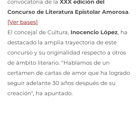
convocatoria de la
XXX edición del
F
r
r
r
r
a
W
X
T
E
Concurso de Literatura Epistolar Amorosa
.
c
h
(
e
m
e
a
s
l
a
(
[Ver bases]
b
t
e
e
i
s
El concejal de Cultura,
Inocencio López
, ha
o
s
a
g
l
o
A
b
r
(
e
destacado la amplia trayectoria de este
k
p
r
a
s
(
p
e
m
e
a
concurso y su originalidad respecto a otros
s
(
e
(
a
e
s
n
b
s
b
de ámbito literario. "Hablamos de un
a
e
u
e
r
r
certamen de cartas de amor que ha logrado
b
a
n
a
e
r
b
a
b
e
e
seguir adelante 30 años después de su
e
r
n
r
n
e
e
u
e
u
e
creación", ha apuntado.
n
e
e
e
n
n
u
n
v
n
a
n
u
a
u
n
u
a
n
v
n
u
n
a
e
a
e
n
u
n
n
n
v
e
u
t
u
a
a