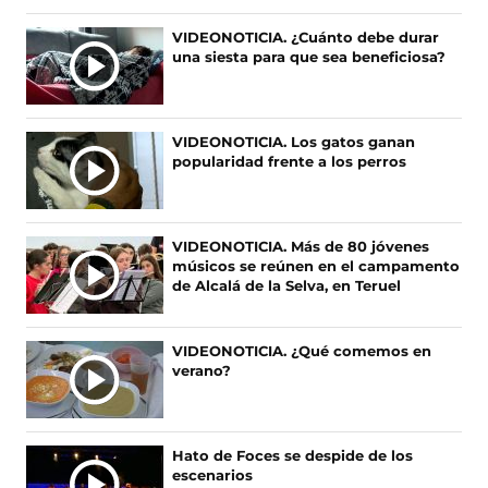
e
e
e
e
n
n
n
n
Ú
VIDEONOTICIA. ¿Cuánto debe durar
o
o
o
o
una siesta para que sea beneficiosa?
L
s
s
s
s
T
e
e
e
e
I
n
n
n
n
F
X
I
T
M
VIDEONOTICIA. Los gatos ganan
a
(
n
i
A
popularidad frente a los perros
c
s
s
k
S
e
e
t
T
N
b
a
a
o
O
o
b
g
k
VIDEONOTICIA. Más de 80 jóvenes
T
o
r
r
(
músicos se reúnen en el campamento
I
k
e
a
s
de Alcalá de la Selva, en Teruel
(
e
m
e
C
s
n
(
a
I
e
u
s
b
A
VIDEONOTICIA. ¿Qué comemos en
a
n
e
r
verano?
S
b
a
a
e
r
n
b
e
e
u
r
n
e
e
e
u
Hato de Foces se despide de los
n
v
e
n
escenarios
u
a
n
a