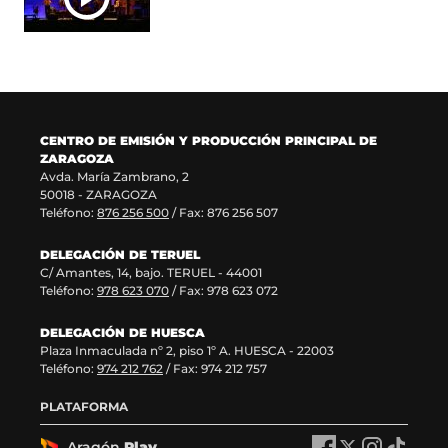
n
v
u
n
a
e
n
u
n
n
a
e
u
t
n
v
e
a
u
a
v
n
e
v
a
a
v
e
CENTRO DE EMISIÓN Y PRODUCCIÓN PRINCIPAL DE
v
)
a
n
ZARAGOZA
e
v
t
Avda. María Zambrano, 2
n
e
a
50018 - ZARAGOZA
t
n
n
Teléfono:
876 256 500
/ Fax: 876 256 507
a
t
a
n
a
)
DELEGACIÓN DE TERUEL
a
n
C/ Amantes, 14, bajo. TERUEL - 44001
)
a
Teléfono:
978 623 070
/ Fax: 978 623 072
)
DELEGACIÓN DE HUESCA
Plaza Inmaculada nº 2, piso 1º A. HUESCA - 22003
Teléfono:
974 212 762
/ Fax: 974 212 757
PLATAFORMA
Aragón
Play