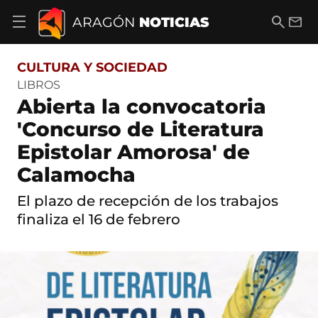
S
a
B
E
ARAGÓN
NOTICIAS
A
l
u
m
b
t
s
a
r
o
c
i
i
CULTURA Y SOCIEDAD
a
a
l
r
c
r
LIBROS
m
o
Abierta la convocatoria
e
n
n
t
'Concurso de Literatura
ú
e
d
Epistolar Amorosa' de
n
e
i
n
Calamocha
d
a
o
v
El plazo de recepción de los trabajos
e
finaliza el 16 de febrero
g
a
c
i
ó
n