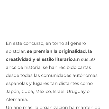
v
e
a
e
v
n
a
v
n
v
e
v
a
a
a
n
u
e
v
)
v
t
n
e
e
a
e
t
n
n
n
a
t
t
a
v
n
a
a
)
a
a
n
n
)
a
a
En este concurso, en torno al género
v
)
)
epistolar,
se premian la originalidad, la
e
creatividad y el estilo literario.
En sus 30
n
años de historia, se han recibido cartas
t
desde todas las comunidades autónomas
a
españolas y lugares tan distantes como
n
Japón, Cuba, México, Israel, Uruguay o
a
Alemania.
)
Un año más, la organización ha mantenido