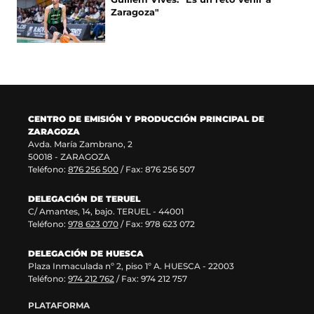
n
v
e
n
v
a
a
a
n
Zaragoza"
u
a
n
a
e
v
)
v
t
n
v
u
n
n
e
e
a
a
e
n
u
t
n
n
n
n
n
a
e
a
t
t
a
u
t
n
v
n
a
a
)
e
a
u
a
a
n
n
v
n
e
v
)
a
a
a
a
v
e
)
)
CENTRO DE EMISIÓN Y PRODUCCIÓN PRINCIPAL DE
v
)
a
n
ZARAGOZA
e
v
t
Avda. María Zambrano, 2
n
e
a
50018 - ZARAGOZA
t
n
n
Teléfono:
876 256 500
/ Fax: 876 256 507
a
t
a
n
a
)
DELEGACIÓN DE TERUEL
a
n
C/ Amantes, 14, bajo. TERUEL - 44001
)
a
Teléfono:
978 623 070
/ Fax: 978 623 072
)
DELEGACIÓN DE HUESCA
Plaza Inmaculada nº 2, piso 1º A. HUESCA - 22003
Teléfono:
974 212 762
/ Fax: 974 212 757
PLATAFORMA