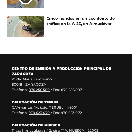
r
n
b
e
e
u
t
u
a
e
u
r
n
v
e
a
e
v
e
e
e
u
a
v
n
v
e
Cinco heridos en un accidente de
n
v
e
n
v
a
a
a
n
tráfico en la A-23, en Almudévar
u
a
n
a
e
v
)
v
t
n
v
u
n
n
e
e
a
a
e
n
u
t
n
n
n
n
n
a
e
a
t
t
a
u
t
n
v
n
a
a
)
e
a
u
a
a
n
n
v
n
e
v
)
a
a
a
a
v
e
)
)
CENTRO DE EMISIÓN Y PRODUCCIÓN PRINCIPAL DE
v
)
a
n
ZARAGOZA
e
v
t
Avda. María Zambrano, 2
n
e
a
50018 - ZARAGOZA
t
n
n
Teléfono:
876 256 500
/ Fax: 876 256 507
a
t
a
n
a
)
DELEGACIÓN DE TERUEL
a
n
C/ Amantes, 14, bajo. TERUEL - 44001
)
a
Teléfono:
978 623 070
/ Fax: 978 623 072
)
DELEGACIÓN DE HUESCA
Plaza Inmaculada nº 2, piso 1º A. HUESCA - 22003