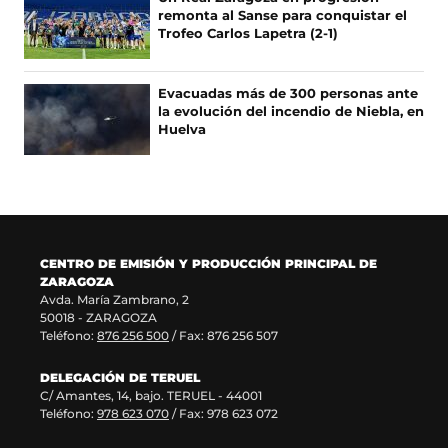
a
n
e
r
n
a
e
a
e
remonta al Sanse para conquistar el
b
a
a
e
u
n
n
n
v
Trofeo Carlos Lapetra (2-1)
r
n
b
e
e
u
t
u
a
e
u
r
n
v
e
a
e
v
e
e
e
u
a
v
n
v
e
Evacuadas más de 300 personas ante
n
v
e
n
v
a
a
a
n
la evolución del incendio de Niebla, en
u
a
n
a
e
v
)
v
t
Huelva
n
v
u
n
n
e
e
a
a
e
n
u
t
n
n
n
n
n
a
e
a
t
t
a
u
t
n
v
n
a
a
)
e
a
u
a
a
n
n
v
n
e
v
)
a
a
a
a
v
e
)
)
CENTRO DE EMISIÓN Y PRODUCCIÓN PRINCIPAL DE
v
)
a
n
ZARAGOZA
e
v
t
Avda. María Zambrano, 2
n
e
a
50018 - ZARAGOZA
t
n
n
Teléfono:
876 256 500
/ Fax: 876 256 507
a
t
a
n
a
)
DELEGACIÓN DE TERUEL
a
n
C/ Amantes, 14, bajo. TERUEL - 44001
)
a
Teléfono:
978 623 070
/ Fax: 978 623 072
)