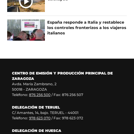
b
a
a
e
r
n
b
e
e
u
r
n
e
e
e
u
España responde a Italia y restablece
n
v
e
n
los controles fronterizos a los viajeros
u
a
n
a
italianos
n
v
u
n
a
e
n
u
n
n
a
e
u
t
n
v
e
a
u
a
v
n
e
v
a
a
v
e
CENTRO DE EMISIÓN Y PRODUCCIÓN PRINCIPAL DE
v
)
a
n
ZARAGOZA
e
v
t
Avda. María Zambrano, 2
n
e
a
50018 - ZARAGOZA
t
n
n
Teléfono:
876 256 500
/ Fax: 876 256 507
a
t
a
n
a
)
DELEGACIÓN DE TERUEL
a
n
C/ Amantes, 14, bajo. TERUEL - 44001
)
a
Teléfono:
978 623 070
/ Fax: 978 623 072
)
DELEGACIÓN DE HUESCA