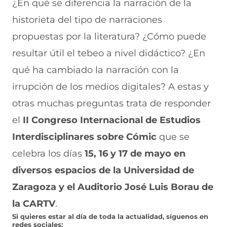
i
i
i
i
i
¿En qué se diferencia la narración de la
r
r
r
r
r
historieta del tipo de narraciones
e
p
p
p
p
n
o
o
o
o
propuestas por la literatura? ¿Cómo puede
F
r
r
r
r
a
W
X
T
E
resultar útil el tebeo a nivel didáctico? ¿En
c
h
(
e
m
e
a
s
l
a
qué ha cambiado la narración con la
b
t
e
e
i
irrupción de los medios digitales? A estas y
o
s
a
g
l
o
A
b
r
(
otras muchas preguntas trata de responder
k
p
r
a
s
(
p
e
m
e
el
II Congreso Internacional de Estudios
s
(
e
(
a
e
s
n
s
b
Interdisciplinares sobre Cómic
que se
a
e
u
e
r
celebra los días
15, 16 y 17 de mayo en
b
a
n
a
e
r
b
a
b
e
diversos espacios de la Universidad de
e
r
n
r
n
e
e
u
e
u
Zaragoza y el Auditorio José Luis Borau de
n
e
e
e
n
la CARTV
u
n
.
v
n
a
n
u
a
u
n
Si quieres estar al día de toda la actualidad, síguenos en
a
n
v
n
u
redes sociales: