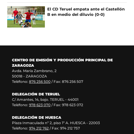
v
e
a
e
v
e
e
e
u
a
v
n
v
e
El CD Teruel empata ante el Castellón
n
v
e
n
v
a
a
a
n
B en medio del diluvio (0-0)
u
a
n
a
e
v
)
v
t
n
v
u
n
n
e
e
a
a
e
n
u
t
n
n
n
n
n
a
e
a
t
t
a
u
t
n
v
n
a
a
)
e
a
u
a
a
n
n
v
n
e
v
)
a
a
a
a
v
e
)
)
CENTRO DE EMISIÓN Y PRODUCCIÓN PRINCIPAL DE
v
)
a
n
ZARAGOZA
e
v
t
Avda. María Zambrano, 2
n
e
a
50018 - ZARAGOZA
t
n
n
Teléfono:
876 256 500
/ Fax: 876 256 507
a
t
a
n
a
)
DELEGACIÓN DE TERUEL
a
n
C/ Amantes, 14, bajo. TERUEL - 44001
)
a
Teléfono:
978 623 070
/ Fax: 978 623 072
)
DELEGACIÓN DE HUESCA
Plaza Inmaculada nº 2, piso 1º A. HUESCA - 22003
Teléfono:
974 212 762
/ Fax: 974 212 757