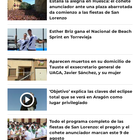
Estalla la alegría en Huesca: el cohete
n
a
e
a
e
o
o
o
o
anunciador ante una plaza abarrotada
u
n
n
n
v
s
s
s
s
da comienzo a las fiestas de San
e
u
t
u
a
e
e
e
e
Lorenzo
v
e
a
e
v
n
n
n
n
a
v
n
v
e
F
X
I
T
Esther Briz gana el Nacional de Beach
v
a
a
a
n
a
(
n
i
Sprint en Torrevieja
e
v
)
v
t
c
s
s
k
n
e
e
a
e
e
t
T
t
n
n
n
b
a
a
o
a
t
t
a
o
b
g
k
Aparecen muertos en su domicilio de
n
a
a
)
o
r
r
(
Tauste el exsecretario general de
a
n
n
k
e
a
s
UAGA, Javier Sánchez, y su mujer
)
a
a
(
e
m
e
)
)
s
n
(
a
e
u
s
b
‘Objetivo’ explica las claves del eclipse
a
n
e
r
total que se verá en Aragón como
b
a
a
e
lugar privilegiado
r
n
b
e
e
u
r
n
e
e
e
u
Todo el programa completo de las
n
v
e
n
fiestas de San Lorenzo: el pregón y el
u
a
n
a
cohete anunciador marcan este 9 de
n
v
u
n
agosto