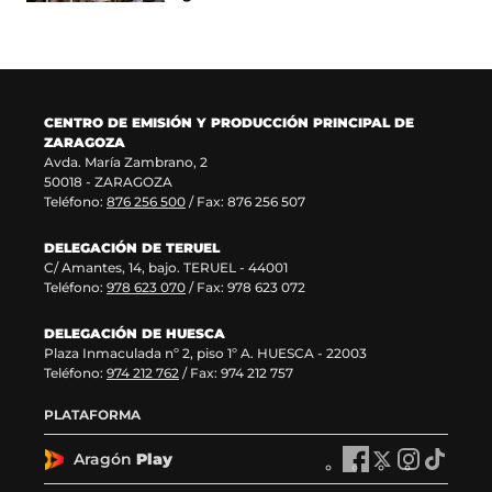
a
e
n
u
n
n
a
e
u
t
n
v
e
a
u
a
v
n
e
v
a
a
v
e
CENTRO DE EMISIÓN Y PRODUCCIÓN PRINCIPAL DE
v
)
a
n
ZARAGOZA
e
v
t
Avda. María Zambrano, 2
n
e
a
50018 - ZARAGOZA
t
n
n
Teléfono:
876 256 500
/ Fax: 876 256 507
a
t
a
n
a
)
DELEGACIÓN DE TERUEL
a
n
C/ Amantes, 14, bajo. TERUEL - 44001
)
a
Teléfono:
978 623 070
/ Fax: 978 623 072
)
DELEGACIÓN DE HUESCA
Plaza Inmaculada nº 2, piso 1º A. HUESCA - 22003
Teléfono:
974 212 762
/ Fax: 974 212 757
PLATAFORMA
Aragón
Play
A
A
A
A
r
r
r
r